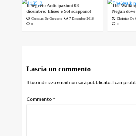
Il Segreto Anticipazioni 08
The Walking
dicembre: Eliseo e Sol scappano!
Negan dove
Christian De Gregorio
7 Dicembre 2016
Christian De
0
0
Lascia un commento
Il tuo indirizzo email non sarà pubblicato.
I campi obb
Commento
*