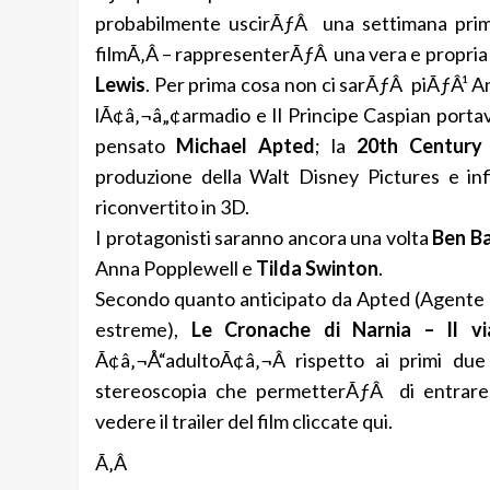
probabilmente uscirÃƒÂ una settimana prima)
filmÃ‚Â – rappresenterÃƒÂ una vera e propria ri
Lewis
. Per prima cosa non ci sarÃƒÂ piÃƒÂ¹ And
lÃ¢â‚¬â„¢armadio e Il Principe Caspian portava
pensato
Michael Apted
; la
20th Century
produzione della Walt Disney Pictures e in
riconvertito in 3D.
I protagonisti saranno ancora una volta
Ben B
Anna Popplewell e
Tilda Swinton
.
Secondo quanto anticipato da Apted (Agente 
estreme),
Le Cronache di Narnia – Il via
Ã¢â‚¬Å“adultoÃ¢â‚¬Â rispetto ai primi due 
stereoscopia che permetterÃƒÂ di entrare
vedere il trailer del film cliccate qui.
Ã‚Â