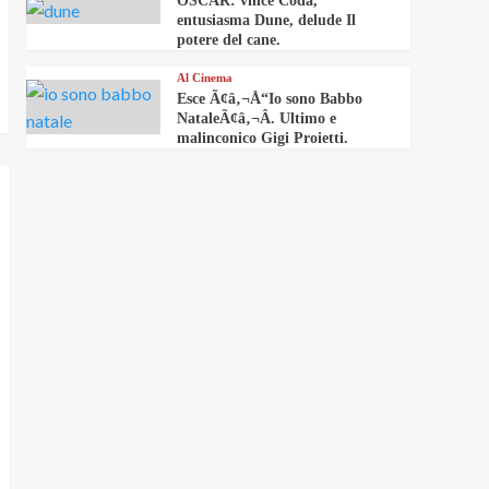
OSCAR: vince Coda,
entusiasma Dune, delude Il
potere del cane.
Al Cinema
Esce Ã¢â‚¬Å“Io sono Babbo
NataleÃ¢â‚¬Â. Ultimo e
malinconico Gigi Proietti.