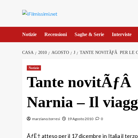
Salta
al
contenuto
Notizie
Recensioni
Saghe & Serie
Interviste
CASA
2010
AGOSTO
J
TANTE NOVITÃƑÂ PER LE C
Notizie
Tante novitÃƒÂ 
Narnia – Il viagg
marziano.torresi
19 Agosto 2010
0
ÃƒË† atteso per il 17 dicembre in Italia il terz