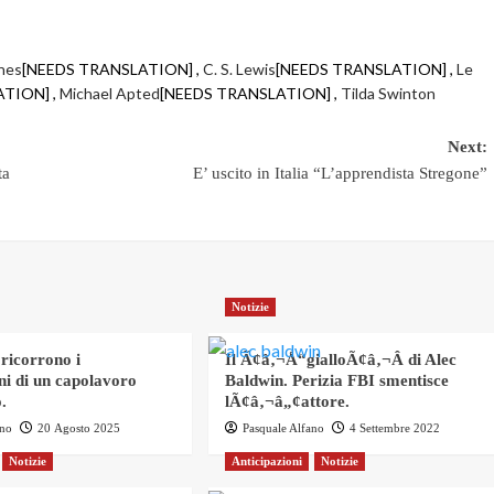
nes
[NEEDS TRANSLATION] ,
C. S. Lewis
[NEEDS TRANSLATION] ,
Le
TION] ,
Michael Apted
[NEEDS TRANSLATION] ,
Tilda Swinton
Next:
ta
E’ uscito in Italia “L’apprendista Stregone”
Notizie
 ricorrono i
Il Ã¢â‚¬Å“gialloÃ¢â‚¬Â di Alec
ni di un capolavoro
Baldwin. Perizia FBI smentisce
.
lÃ¢â‚¬â„¢attore.
ano
20 Agosto 2025
Pasquale Alfano
4 Settembre 2022
Notizie
Anticipazioni
Notizie