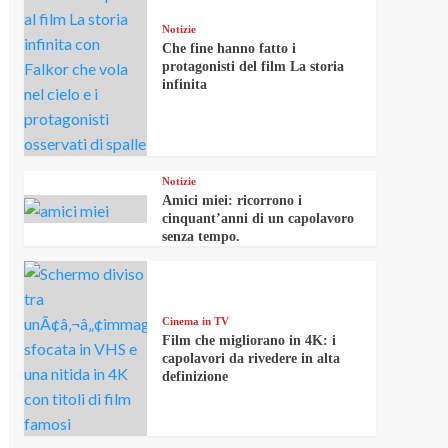
Notizie
Che fine hanno fatto i
protagonisti del film La storia
infinita
Notizie
Amici miei: ricorrono i
cinquant’anni di un capolavoro
senza tempo.
Cinema in TV
Film che migliorano in 4K: i
capolavori da rivedere in alta
definizione