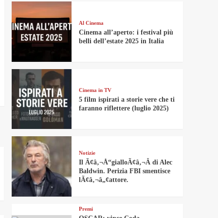
Al Cinema
Cinema all’aperto: i festival più
belli dell’estate 2025 in Italia
Cinema in TV
5 film ispirati a storie vere che ti
faranno riflettere (luglio 2025)
Notizie
Il Ã¢â‚¬Å“gialloÃ¢â‚¬Â di Alec
Baldwin. Perizia FBI smentisce
lÃ¢â‚¬â„¢attore.
Premi