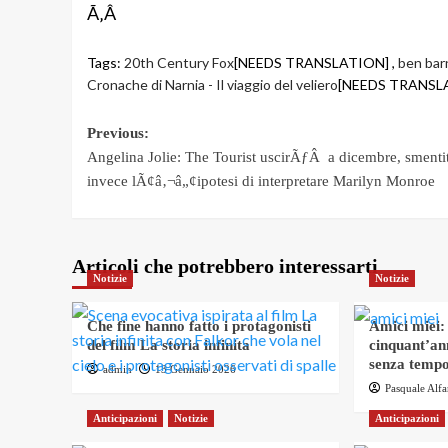
Ã‚Â
Tags:
20th Century Fox
[NEEDS TRANSLATION] ,
ben bar
Cronache di Narnia - Il viaggio del veliero
[NEEDS TRANSLA
Post
Previous:
Angelina Jolie: The Tourist uscirÃƒÂ a dicembre, smenti
navigation
invece lÃ¢â‚¬â„¢ipotesi di interpretare Marilyn Monroe
Articoli che potrebbero interessarti
Notizie
Notizie
Che fine hanno fatto i protagonisti
Amici miei:
del film La storia infinita
cinquant’an
senza tempo
admin
13 Gennaio 2026
Pasquale Alf
Anticipazioni
Notizie
Anticipazioni