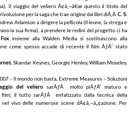
, Il viaggio del veliero Ã¢â‚¬â€œ questo il titolo del
voluzione per la saga che trae origine dai libri diÃ‚Â
C. S.
rew Adamson a dirigere la pellicola (Il leone, la strega e
no la sua firma), a prendere le redini del progetto ci ha
 Fox
insieme alla Walden Media si sostituiscono alla
fine come spesso accade di recente il film ÃƒÂ¨ stato
arnes
, Skandar Keynes, Georgie Henley, William Moseley,
007 – Il mondo non basta, Extreme Measures – Soluzioni
ggio del veliero
sarÃƒÂ molto piÃƒÂ¹ maturo e
film; il tutto sarÃƒÂ enfatizzato dalla tecnica della
 nel vivo delle numerose scene dÃ¢â‚¬â„¢azione. Per