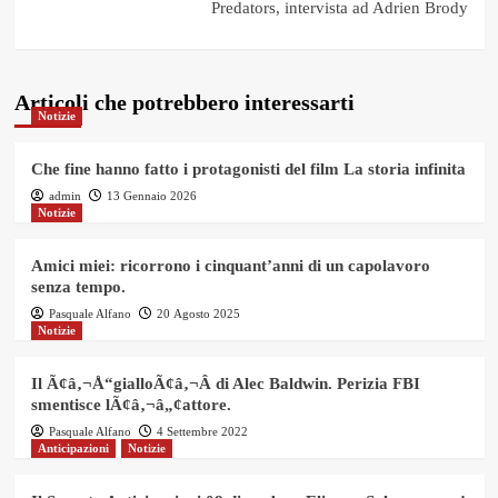
Predators, intervista ad Adrien Brody
Articoli che potrebbero interessarti
Notizie
Che fine hanno fatto i protagonisti del film La storia infinita
admin
13 Gennaio 2026
Notizie
Amici miei: ricorrono i cinquant’anni di un capolavoro
senza tempo.
Pasquale Alfano
20 Agosto 2025
Notizie
Il Ã¢â‚¬Å“gialloÃ¢â‚¬Â di Alec Baldwin. Perizia FBI
smentisce lÃ¢â‚¬â„¢attore.
Pasquale Alfano
4 Settembre 2022
Anticipazioni
Notizie