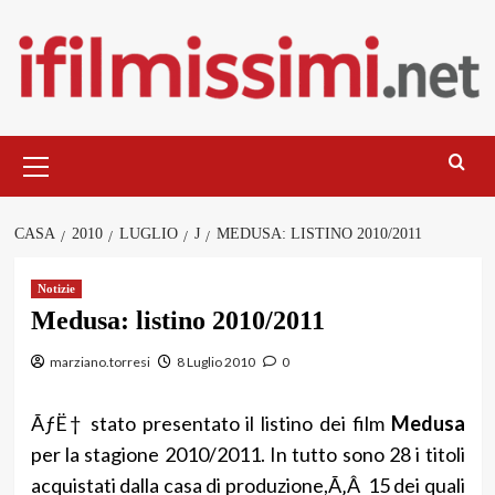
Salta
al
contenuto
Menu
principale
CASA
2010
LUGLIO
J
MEDUSA: LISTINO 2010/2011
Notizie
Medusa: listino 2010/2011
marziano.torresi
8 Luglio 2010
0
ÃƒË† stato presentato il listino dei film
Medusa
per la stagione 2010/2011. In tutto sono 28 i titoli
acquistati dalla casa di produzione,Ã‚Â 15 dei quali