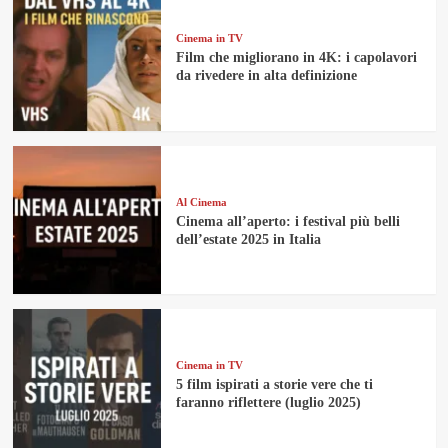
Cinema in TV
Film che migliorano in 4K: i capolavori
da rivedere in alta definizione
Al Cinema
Cinema all’aperto: i festival più belli
dell’estate 2025 in Italia
Cinema in TV
5 film ispirati a storie vere che ti
faranno riflettere (luglio 2025)