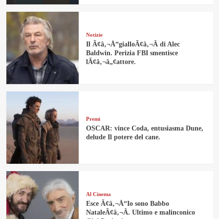
Notizie
Il Ã¢â‚¬Å“gialloÃ¢â‚¬Â di Alec
Baldwin. Perizia FBI smentisce
lÃ¢â‚¬â„¢attore.
Premi
OSCAR: vince Coda, entusiasma Dune,
delude Il potere del cane.
Al Cinema
Esce Ã¢â‚¬Å“Io sono Babbo
NataleÃ¢â‚¬Â. Ultimo e malinconico