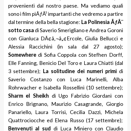
provenienti dal nostro paese. Ma vediamo quali
sono i film piÃƒÂ¹ impartanti che vedremo a partire
dal termine della bella stagione:
La Polinesia ÃƒÂ¨
sotto casa
di Saverio Smerigliano e Andrea Goroni
con Gianluca DÃ¢â‚¬â„¢Ercole, Giulia Bellucci e
Alessia Raccichini (in sala dal 27 agosto);
Somewhere
di Sofia Coppola con Stefhen Dorff,
Elle Fanning, Benicio Del Toro e Laura Chiatti (dal
3 settembre);
La solitudine dei numeri primi
di
Saverio Costanzo con Luca Marinelli, Alba
Rohrwacher e Isabella Rossellini (10 settembre);
Sharm el Sheikh
di Ugo Fabrizio Giordani con
Enrico Brignano, Maurizio Casagrande, Giorgio
Panariello, Laura Torrisi, Cecilia Dazzi, Michela
Quattrociocche ed Elena Russo (17 settembre);
Benvenuti al sud
di Luca Miniero con Claudio