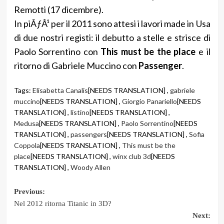
Remotti (17 dicembre).
In piÃƒÂ¹ per il 2011 sono attesi i lavori made in Usa
di due nostri registi: il debutto a stelle e strisce di
Paolo Sorrentino con
This must be the place
e il
ritorno di Gabriele Muccino con
Passenger
.
Tags:
Elisabetta Canalis
[NEEDS TRANSLATION] ,
gabriele
muccino
[NEEDS TRANSLATION] ,
Giorgio Panariello
[NEEDS
TRANSLATION] ,
listino
[NEEDS TRANSLATION] ,
Medusa
[NEEDS TRANSLATION] ,
Paolo Sorrentino
[NEEDS
TRANSLATION] ,
passengers
[NEEDS TRANSLATION] ,
Sofia
Coppola
[NEEDS TRANSLATION] ,
This must be the
place
[NEEDS TRANSLATION] ,
winx club 3d
[NEEDS
TRANSLATION] ,
Woody Allen
Post
Previous:
Nel 2012 ritorna Titanic in 3D?
navigation
Next: