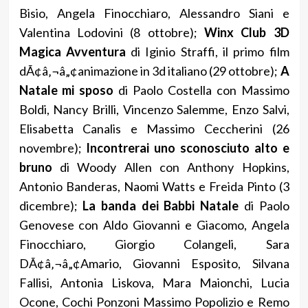
Bisio, Angela Finocchiaro, Alessandro Siani e
Valentina Lodovini (8 ottobre);
Winx Club 3D
Magica Avventura
di Iginio Straffi, il primo film
dÃ¢â‚¬â„¢animazione in 3d italiano (29 ottobre);
A
Natale mi sposo
di Paolo Costella con Massimo
Boldi, Nancy Brilli, Vincenzo Salemme, Enzo Salvi,
Elisabetta Canalis e Massimo Ceccherini (26
novembre);
Incontrerai uno sconosciuto alto e
bruno
di Woody Allen con Anthony Hopkins,
Antonio Banderas, Naomi Watts e Freida Pinto (3
dicembre);
La banda dei Babbi Natale
di Paolo
Genovese con Aldo Giovanni e Giacomo, Angela
Finocchiaro, Giorgio Colangeli, Sara
DÃ¢â‚¬â„¢Amario, Giovanni Esposito, Silvana
Fallisi, Antonia Liskova, Mara Maionchi, Lucia
Ocone, Cochi Ponzoni Massimo Popolizio e Remo