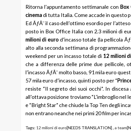
Ritorna l’appuntamento settimanale con
Box 
cinema
di tutta Italia. Come accade in questo per
Ed ÃƒÂ¨ il caso dell’ottimo esordio per l’atteso
posto in Box Office Italia con 2.3 milioni di 
milioni di euro
d’incasso totale (la pellicola 
alto alla seconda settimana di programmazion
weekend per un incasso totale di
12 milioni d
che a differenza delle prime due pellicole, 
l’incasso ÃƒÂ¨ molto basso, 91 mila euro quest
57 mila euro d’incasso, quinti posto per “
Princ
resiste “Il segreto dei suoi occhi”. In disces
all’ottava posizione troviamo “L’imbroglio nel le
e “Bright Star” che chiude la Top Ten degli inca
non entrano neanche nei primi 20 film per incas
Tags:
12 milioni di euro
[NEEDS TRANSLATION] ,
a team
[