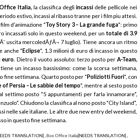
Office Italia,
la classifica degli
incassi
delle pellicole nei
iodo estivo, incassi al ribasso tranne per i film piu attesi.
 film d’animazione “
Toy Story 3 – La grande fuga
“: primo
euro incassati solo in questo weekend, per un
totale di 3.9
ÃƒÂ¨ uscita mercoledÃƒÂ¬ 7 luglio). Tiene ancora un ritmo
e anche “
Eclipse
“, 1.3 milioni di euro di incasso in questo
i euro
. Dietro il vuoto assoluto: terzo posto per
A-Team,
ottiene un incasso bassissimo: come la scorsa settimana,
o fine settimana. Quarto posto per “
Poliziotti Fuori
“, con
e of Persia – Le sabbie del tempo
“, mentre al sesto posto
a al settimo posto “5 appuntamenti per farla innamorare”,
nzuolo”. Chiudono la classifica al nono posto “City Island”,
ssi nelle sale italiane. Le altre due new entry del weekend,
so in questo fine settimana.
NEEDS TRANSLATION] ,
Box Office Italia
[NEEDS TRANSLATION] ,