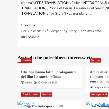
cinema
[NEEDS TRANSLATION] ,
Eclipse
[NEEDS TRANSL
TRANSLATION] ,
Prince of Persia: Le sabbie del tempo
[N
TRANSLATION] ,
Toy Story 3 - La grande fuga
Post
Previous:
Lee Unkrich: Ã¢â‚¬Å“per Toy Story 3 non avevamo
navigation
ideeÃ¢â‚¬Â
Articoli che potrebbero interessarti
Notizie
Notizie
Che fine hanno fatto i protagonisti
Amici miei:
del film La storia infinita
cinquant’an
senza tempo
admin
13 Gennaio 2026
Pasquale Alf
Anticipazioni
Notizie
Anticipazioni
Il Segreto Anticipazioni 08
The Walking