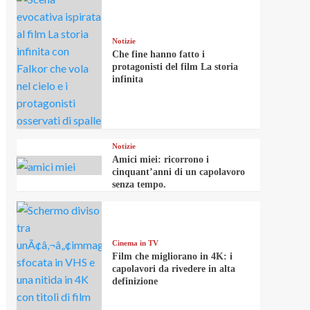
Notizie
Che fine hanno fatto i
protagonisti del film La storia
infinita
Notizie
Amici miei: ricorrono i
cinquant’anni di un capolavoro
senza tempo.
Cinema in TV
Film che migliorano in 4K: i
capolavori da rivedere in alta
definizione