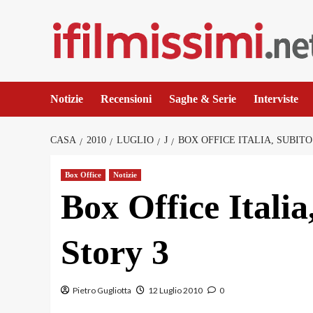
Salta
al
contenuto
Notizie
Recensioni
Saghe & Serie
Interviste
CASA
2010
LUGLIO
J
BOX OFFICE ITALIA, SUBITO
Box Office
Notizie
Box Office Italia
Story 3
Pietro Gugliotta
12 Luglio 2010
0