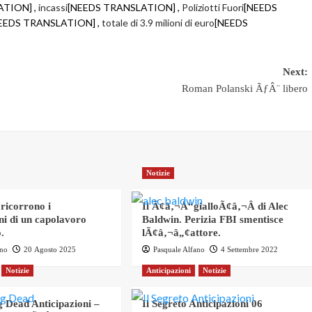
ATION] ,
incassi
[NEEDS TRANSLATION] ,
Poliziotti Fuori
[NEEDS
EEDS TRANSLATION] ,
totale di 3.9 milioni di euro
[NEEDS
Next:
Roman Polanski ÃƒÂ¨ libero
Notizie
 ricorrono i
Il Ã¢â‚¬Å“gialloÃ¢â‚¬Â di Alec
ni di un capolavoro
Baldwin. Perizia FBI smentisce
.
lÃ¢â‚¬â„¢attore.
ano
20 Agosto 2025
Pasquale Alfano
4 Settembre 2022
Notizie
Anticipazioni
Notizie
 Dead Anticipazioni –
Il Segreto Anticipazioni 06