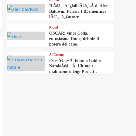
Notizie
Il Ã¢â‚¬Å“gialloÃ¢â‚¬Â di Alec
Baldwin. Perizia FBI smentisce
lÃ¢â‚¬â„¢attore.
Premi
OSCAR: vince Coda,
entusiasma Dune, delude Il
potere del cane.
Al Cinema
Esce Ã¢â‚¬Å“Io sono Babbo
NataleÃ¢â‚¬Â. Ultimo e
malinconico Gigi Proietti.