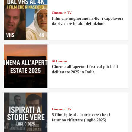
Cinema in TV
Film che migliorano in 4K: i capolavori
da rivedere in alta definizione
Al Cinema
Cinema all’aperto: i festival più belli
dell’estate 2025 in Italia
Cinema in TV
5 film ispirati a storie vere che ti
faranno riflettere (luglio 2025)