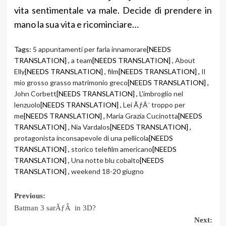
vita sentimentale va male. Decide di prendere in
mano la sua vita e ricominciare…
Tags:
5 appuntamenti per farla innamorare
[NEEDS
TRANSLATION] ,
a team
[NEEDS TRANSLATION] ,
About
Elly
[NEEDS TRANSLATION] ,
film
[NEEDS TRANSLATION] ,
Il
mio grosso grasso matrimonio greco
[NEEDS TRANSLATION] ,
John Corbett
[NEEDS TRANSLATION] ,
L'imbroglio nel
lenzuolo
[NEEDS TRANSLATION] ,
Lei ÃƒÂ¨ troppo per
me
[NEEDS TRANSLATION] ,
Maria Grazia Cucinotta
[NEEDS
TRANSLATION] ,
Nia Vardalos
[NEEDS TRANSLATION] ,
protagonista inconsapevole di una pellicola
[NEEDS
TRANSLATION] ,
storico telefilm americano
[NEEDS
TRANSLATION] ,
Una notte blu cobalto
[NEEDS
TRANSLATION] ,
weekend 18-20 giugno
Post
Previous:
Batman 3 sarÃƒÂ in 3D?
navigation
Next: