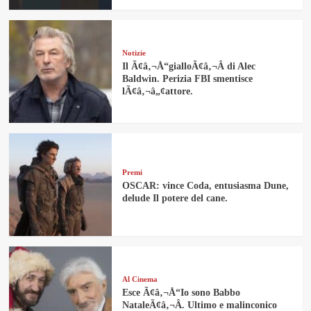
Notizie
Il Ã¢â‚¬Å“gialloÃ¢â‚¬Â di Alec
Baldwin. Perizia FBI smentisce
lÃ¢â‚¬â„¢attore.
Premi
OSCAR: vince Coda, entusiasma Dune,
delude Il potere del cane.
Al Cinema
Esce Ã¢â‚¬Å“Io sono Babbo
NataleÃ¢â‚¬Â. Ultimo e malinconico