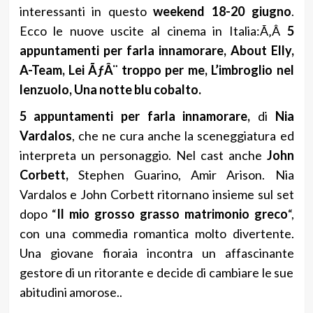
interessanti in questo
weekend 18-20 giugno
.
Ecco le nuove uscite al cinema in Italia:Ã‚Â
5
appuntamenti per farla innamorare, About Elly,
A-Team, Lei ÃƒÂ¨ troppo per me, L’imbroglio nel
lenzuolo, Una notte blu cobalto.
5 appuntamenti per farla innamorare,
di
Nia
Vardalos
, che ne cura anche la sceneggiatura ed
interpreta un personaggio. Nel cast anche
John
Corbett,
Stephen Guarino, Amir Arison. Nia
Vardalos e John Corbett ritornano insieme sul set
dopo “
Il mio grosso grasso matrimonio greco
“,
con una commedia romantica molto divertente.
Una giovane fioraia incontra un affascinante
gestore di un ritorante e decide di cambiare le sue
abitudini amorose..