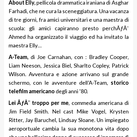
About Elly,
pellicola drammatica iraniana di Asghar
Farhadi, che ne cura la sceneggiatura. Una vacanza
di tre giorni, fra amici universitari e una maestra di
scuola: gli amici capiranno presto perchÃƒÂ¨
Ahmed ha organizzato il viaggio ed ha invitato la
maestra Elly…
A-Team,
di Joe Carnahan, con : Bradley Cooper,
Liam Neeson, Jessica Biel, Sharlto Copley, Patrick
Wilson. Avventura e azione arrivano sul grande
schermo, con le avventure dell’A-Team,
storico
telefilm americano
degli anni ’80.
Lei ÃƒÂ¨ troppo per me
, commedia americana di
Jim Field Smith. Nel cast Mike Vogel, Krysten
Ritter, Jay Baruchel, Lindsay Sloane. Un impiegato
aeroportuale cambia la sua monotona vita dopo
che una bellissima donna di successo di innamora di