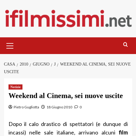
Salta
al
contenuto
Menu
principale
CASA
2010
GIUGNO
J
WEEKEND AL CINEMA, SEI NUOVE
USCITE
Notizie
Weekend al Cinema, sei nuove uscite
Pietro Gugliotta
18 Giugno 2010
0
Dopo il calo drastico di spettatori (e dunque di
incassi) nelle sale italiane, arrivano alcuni
film