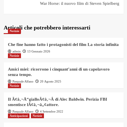
War Horse: il nuovo film di Steven Spielberg
Articoli che potrebbero interessarti
Notizie
Che fine hanno fatto i protagonisti del film La storia infinita
admin
13 Gennaio 2026
Notizie
Amici miei: ricorrono i cinquant’anni di un capolavoro
senza tempo.
Pasquale Alfano
20 Agosto 2025
Notizie
Il Ã¢â‚¬Å“gialloÃ¢â‚¬Â di Alec Baldwin. Perizia FBI
smentisce lÃ¢â‚¬â„¢attore.
Pasquale Alfano
4 Settembre 2022
Anticipazioni
Notizie