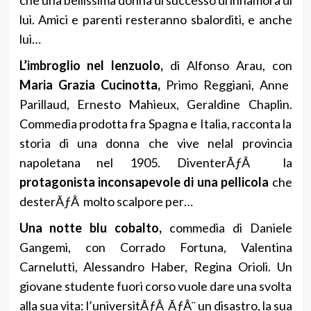
lui. Amici e parenti resteranno sbalorditi, e anche
lui…
L’imbroglio nel lenzuolo,
di Alfonso Arau, con
Maria Grazia Cucinotta,
Primo Reggiani, Anne
Parillaud, Ernesto Mahieux, Geraldine Chaplin.
Commedia prodotta fra Spagna e Italia, racconta la
storia di una donna che vive nelal provincia
napoletana nel 1905. DiventerÃƒÂ la
protagonista inconsapevole di una pellicola
che
desterÃƒÂ molto scalpore per…
Una notte blu cobalto,
commedia di Daniele
Gangemi, con Corrado Fortuna, Valentina
Carnelutti, Alessandro Haber, Regina Orioli. Un
giovane studente fuori corso vuole dare una svolta
alla sua vita: l’universitÃƒÂ ÃƒÂ¨ un disastro, la sua