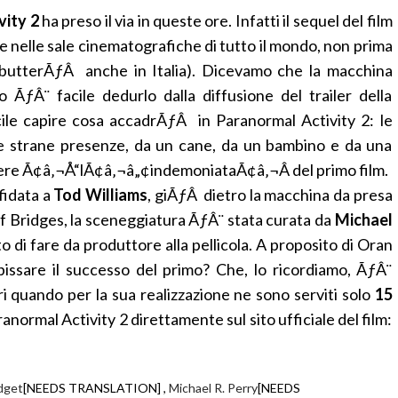
vity 2
ha preso il via in queste ore. Infatti il sequel del film
 nelle sale cinematografiche di tutto il mondo, non prima
ebutterÃƒÂ anche in Italia). Dicevamo che la macchina
ÃƒÂ¨ facile dedurlo dalla diffusione del trailer della
cile capire cosa accadrÃƒÂ in Paranormal Activity 2: le
e strane presenze, da un cane, da un bambino e da una
sere Ã¢â‚¬Å“lÃ¢â‚¬â„¢indemoniataÃ¢â‚¬Â del primo film.
fidata a
Tod Williams
, giÃƒÂ dietro la macchina da presa
ff Bridges, la sceneggiatura ÃƒÂ¨ stata curata da
Michael
di fare da produttore alla pellicola. A proposito di Oran
issare il successo del primo? Che, lo ricordiamo, ÃƒÂ¨
ari quando per la sua realizzazione ne sono serviti solo
15
anormal Activity 2 direttamente sul sito ufficiale del film:
dget
[NEEDS TRANSLATION] ,
Michael R. Perry
[NEEDS