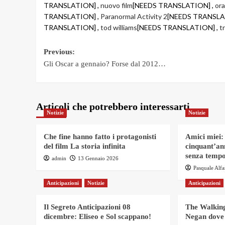
TRANSLATION] ,
nuovo film
[NEEDS TRANSLATION] ,
ora
TRANSLATION] ,
Paranormal Activity 2
[NEEDS TRANSLA
TRANSLATION] ,
tod williams
[NEEDS TRANSLATION] ,
tr
Post
Previous:
Gli Oscar a gennaio? Forse dal 2012…
navigation
Articoli che potrebbero interessarti
Notizie
Notizie
Che fine hanno fatto i protagonisti
Amici miei:
del film La storia infinita
cinquant’an
senza tempo
admin
13 Gennaio 2026
Pasquale Alf
Anticipazioni
Notizie
Anticipazioni
Il Segreto Anticipazioni 08
The Walking
dicembre: Eliseo e Sol scappano!
Negan dove