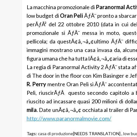
La macchina promozionale di
Paranormal Acti
low budget di
Oran Peli
ÃƒÂ¨ pronto a sbarcare
perÃƒÂ² del 22 ottobre 2010 (data in cui d
promozionale si ÃƒÂ¨ messa in moto, questo 
pellicola; da questÃ¢â‚¬â„¢ultimo ÃƒÂ¨ diffi
immagini mostrano una casa invasa da, alcun
figura umana che ha tutta lÃ¢â‚¬â„¢aria di es
La regia di Paranormal Activity 2 ÃƒÂ¨ stata af
di The door in the floor con Kim Basinger e Je
R. Perry
mentre Oran Peli si ÃƒÂ¨ accontentato 
Peli, riuscirÃƒÂ questo secondo capitolo a b
riuscito ad incassare quasi 200 milioni di doll
mila
. Date unÃ¢â‚¬â„¢ occhiata al trailer di Par
http://www.paranormalmovie.com/
Tags:
casa di produzione
[NEEDS TRANSLATION] ,
low bu