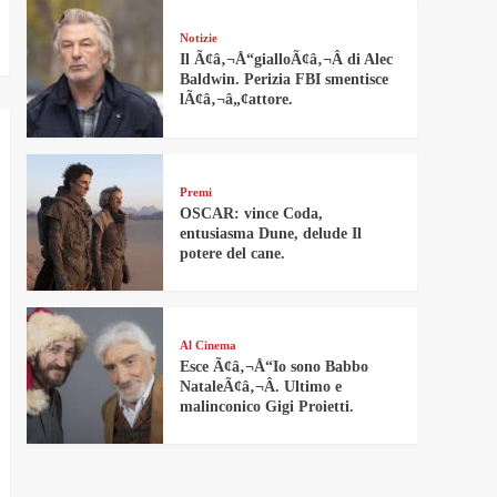
Notizie
Il Ã¢â‚¬Å“gialloÃ¢â‚¬Â di Alec
Baldwin. Perizia FBI smentisce
lÃ¢â‚¬â„¢attore.
Premi
OSCAR: vince Coda,
entusiasma Dune, delude Il
potere del cane.
Al Cinema
Esce Ã¢â‚¬Å“Io sono Babbo
NataleÃ¢â‚¬Â. Ultimo e
malinconico Gigi Proietti.