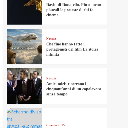
David di Donatello. Più o meno
plateali le proteste di chi fa
cinema
Notizie
Che fine hanno fatto i
protagonisti del film La storia
infinita
Notizie
Amici miei: ricorrono i
cinquant’anni di un capolavoro
senza tempo.
Cinema in TV