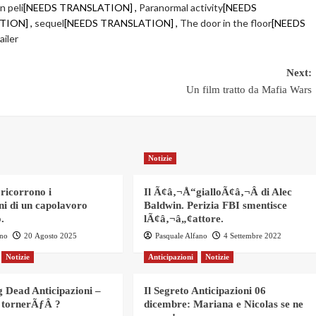
n peli
[NEEDS TRANSLATION] ,
Paranormal activity
[NEEDS
TION] ,
sequel
[NEEDS TRANSLATION] ,
The door in the floor
[NEEDS
ailer
Next:
Un film tratto da Mafia Wars
Notizie
 ricorrono i
Il Ã¢â‚¬Å“gialloÃ¢â‚¬Â di Alec
ni di un capolavoro
Baldwin. Perizia FBI smentisce
.
lÃ¢â‚¬â„¢attore.
ano
20 Agosto 2025
Pasquale Alfano
4 Settembre 2022
Notizie
Anticipazioni
Notizie
 Dead Anticipazioni –
Il Segreto Anticipazioni 06
 tornerÃƒÂ ?
dicembre: Mariana e Nicolas se ne