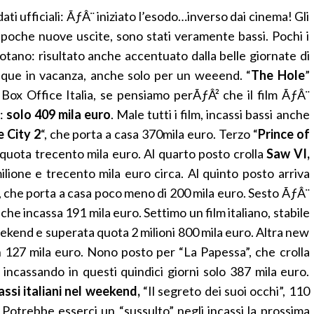
ti ufficiali: ÃƒÂ¨ iniziato l’esodo…inverso dai cinema! Gli
n poche nuove uscite, sono stati veramente bassi. Pochi i
uotano: risultato anche accentuato dalla belle giornate di
unque in vacanza, anche solo per un weeend. “
The Hole
”
 Box Office Italia, se pensiamo perÃƒÂ² che il film ÃƒÂ¨
o:
solo 409 mila euro
. Male tutti i film, incassi bassi anche
e City 2
“, che porta a casa 370mila euro. Terzo “
Prince of
 quota trecento mila euro. Al quarto posto crolla
Saw VI,
lione e trecento mila euro circa. Al quinto posto arriva
“, che porta a casa poco meno di 200 mila euro. Sesto ÃƒÂ¨
che incassa 191 mila euro. Settimo un film italiano, stabile
weekend e superata quota 2 milioni 800 mila euro. Altra new
on 127 mila euro. Nono posto per “La Papessa”, che crolla
ncassando in questi quindici giorni solo 387 mila euro.
assi italiani nel weekend,
“Il segreto dei suoi occhi”, 110
 Potrebbe esserci un “sussulto” negli incassi la prossima