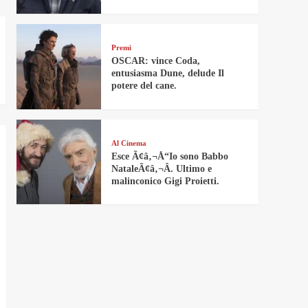
Premi
OSCAR: vince Coda,
entusiasma Dune, delude Il
potere del cane.
Al Cinema
Esce Ã¢â‚¬Å“Io sono Babbo
NataleÃ¢â‚¬Â. Ultimo e
malinconico Gigi Proietti.