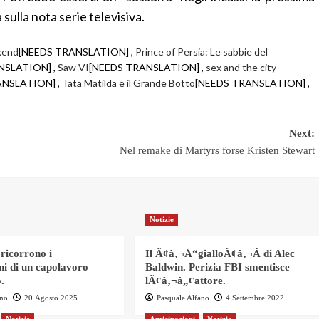
ulla nota serie televisiva.
ekend
[NEEDS TRANSLATION] ,
Prince of Persia: Le sabbie del
NSLATION] ,
Saw VI
[NEEDS TRANSLATION] ,
sex and the city
ANSLATION] ,
Tata Matilda e il Grande Botto
[NEEDS TRANSLATION] ,
Next:
Nel remake di Martyrs forse Kristen Stewart
Notizie
 ricorrono i
Il Ã¢â‚¬Å“gialloÃ¢â‚¬Â di Alec
ni di un capolavoro
Baldwin. Perizia FBI smentisce
.
lÃ¢â‚¬â„¢attore.
ano
20 Agosto 2025
Pasquale Alfano
4 Settembre 2022