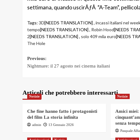
settimana, quando uscirÃƒÂ “A-Team”, pellicola s
Tags:
3D
[NEEDS TRANSLATION] ,
incassi italiani nel we
tempo
[NEEDS TRANSLATION] ,
Robin Hood
[NEEDS TRA
2
[NEEDS TRANSLATION] ,
solo 409 mila euro
[NEEDS TR
The Hole
Post
Previous:
Nightmare: il 27 agosto nei cinema italiani
navigation
Articoli che potrebbero interessarti
Notizie
Notizie
Che fine hanno fatto i protagonisti
Amici miei:
del film La storia infinita
cinquant’an
senza tempo
admin
13 Gennaio 2026
Pasquale Alf