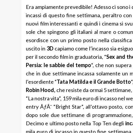
Era ampiamente prevedibile! Adesso ci sono i da
incassi di questo fine settimana, peraltro co
nuovi film interessanti e quindi i cinema si sv
sole che spingono gli italiani al mare o com
esordisce con un primo posto nella classifica
uscito in
3D
capiamo come l’incasso sia esigu
per il secondo film in graduatoria, “
Sex and th
Persia: le sabbie del tempo
“, che non supera
che in due settimane incassa solamente un mi
l’esordiente “
Tata Matilda e il Grande Botto
Robin Hood,
che resiste da ormai 5 settimane, 
“La nostra vita”, 159 mila euro di incasso nel 
entry ÃƒÂ¨ “Bright Star”, all’ottavo posto, c
dopo sole due settimane di programmazione, i
Decimo e ultimo posto nella Top Ten degli
inc
mila euro di incasso in questo fine settimana.