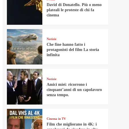
David di Donatello. Più o meno
plateali le proteste di chi fa
cinema
Notizie
Che fine hanno fatto i
protagonisti del film La storia
infinita
Notizie
Amici miei: ricorrono i
cinquant’anni di un capolavoro
senza tempo.
Cinema in TV
Film che migliorano in 4K: i