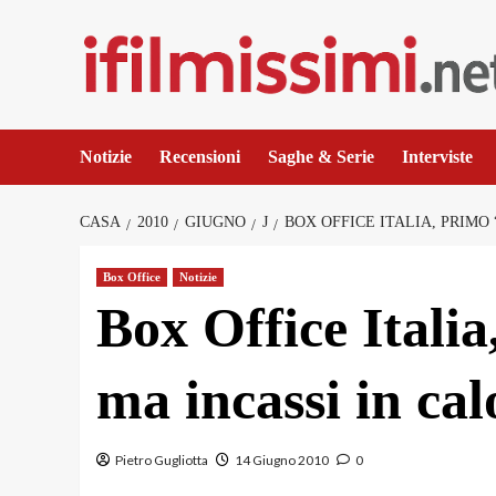
Salta
al
contenuto
Notizie
Recensioni
Saghe & Serie
Interviste
CASA
2010
GIUGNO
J
BOX OFFICE ITALIA, PRIMO
Box Office
Notizie
Box Office Itali
ma incassi in cal
Pietro Gugliotta
14 Giugno 2010
0