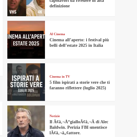
capolavori da rivedere in alta
definizione
Al Cinema
Cinema all’aperto: i festival più
belli dell’estate 2025 in Italia
Cinema in TV
5 film ispirati a storie vere che ti
faranno riflettere (luglio 2025)
Notizie
Il Ã¢â‚¬Å“gialloÃ¢â‚¬Â di Alec
Baldwin. Perizia FBI smentisce
lÃ¢â‚¬â„¢attore.