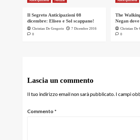
Anticipazioni
Notizie
Anticipazioni
Il Segreto Anticipazioni 08
The Walking
dicembre: Eliseo e Sol scappano!
Negan dove
Christian De Gregorio
7 Dicembre 2016
Christian De
0
0
Lascia un commento
Il tuo indirizzo email non sarà pubblicato.
I campi obb
Commento
*