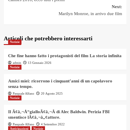
navigation
Next:
Marilyn Monroe, in arrivo due film
Articoli che potrebbero interessarti
Notizie
Che fine hanno fatto i protagonisti del film La storia infinita
admin
13 Gennaio 2026
Notizie
Amici miei: ricorrono i cinquant’anni di un capolavoro
senza tempo.
Pasquale Alfano
20 Agosto 2025
Notizie
Il Ã¢â‚¬Å“gialloÃ¢â‚¬Â di Alec Baldwin. Perizia FBI
smentisce lÃ¢â‚¬â„¢attore.
Pasquale Alfano
4 Settembre 2022
Anticipazioni
Notizie