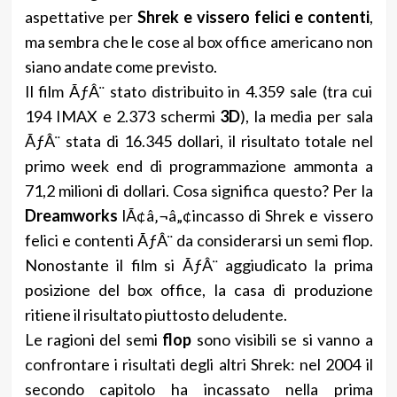
aspettative per
Shrek e vissero felici e contenti
,
ma sembra che le cose al box office americano non
siano andate come previsto.
Il film ÃƒÂ¨ stato distribuito in 4.359 sale (tra cui
194 IMAX e 2.373 schermi
3D
), la media per sala
ÃƒÂ¨ stata di 16.345 dollari, il risultato totale nel
primo week end di programmazione ammonta a
71,2 milioni di dollari. Cosa significa questo? Per la
Dreamworks
lÃ¢â‚¬â„¢incasso di Shrek e vissero
felici e contenti ÃƒÂ¨ da considerarsi un semi flop.
Nonostante il film si ÃƒÂ¨ aggiudicato la prima
posizione del box office, la casa di produzione
ritiene il risultato piuttosto deludente.
Le ragioni del semi
flop
sono visibili se si vanno a
confrontare i risultati degli altri Shrek: nel 2004 il
secondo capitolo ha incassato nella prima