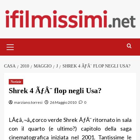
Salta
al
contenuto
Menu
principale
CASA
2010
MAGGIO
J
SHREK 4 ÃƑÂ¨ FLOP NEGLI USA?
Notizie
Shrek 4 ÃƒÂ¨ flop negli Usa?
marziano.torresi
26 Maggio 2010
0
LÃ¢â‚¬â„¢orco verde Shrek ÃƒÂ¨ ritornato in sala
con il quarto (e ultimo?) capitolo della saga
cinematografica iniziata nel 2001. Tantissime le