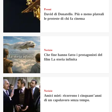
Premi
David di Donatello. Più o meno plateali
le proteste di chi fa cinema
Notizie
Che fine hanno fatto i protagonisti del
film La storia infinita
Notizie
Amici miei: ricorrono i cinquant’anni
di un capolavoro senza tempo.