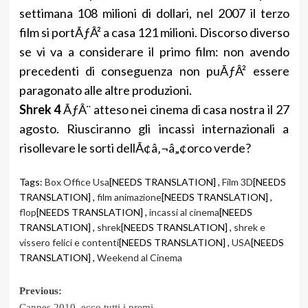
settimana 108 milioni di dollari, nel 2007 il terzo
film si portÃƒÂ² a casa 121 milioni. Discorso diverso
se vi va a considerare il primo film: non avendo
precedenti di conseguenza non puÃƒÂ² essere
paragonato alle altre produzioni.
Shrek 4
ÃƒÂ¨ atteso nei cinema di casa nostra il 27
agosto. Riusciranno gli incassi internazionali a
risollevare le sorti dellÃ¢â‚¬â„¢orco verde?
Tags:
Box Office Usa
[NEEDS TRANSLATION] ,
Film 3D
[NEEDS
TRANSLATION] ,
film animazione
[NEEDS TRANSLATION] ,
flop
[NEEDS TRANSLATION] ,
incassi al cinema
[NEEDS
TRANSLATION] ,
shrek
[NEEDS TRANSLATION] ,
shrek e
vissero felici e contenti
[NEEDS TRANSLATION] ,
USA
[NEEDS
TRANSLATION] ,
Weekend al Cinema
Post
Previous:
Cannes 2010, ecco tutti i premi