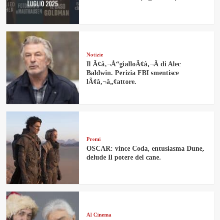
Notizie
Il Ã¢â‚¬Å“gialloÃ¢â‚¬Â di Alec
Baldwin. Perizia FBI smentisce
lÃ¢â‚¬â„¢attore.
Premi
OSCAR: vince Coda, entusiasma Dune,
delude Il potere del cane.
Al Cinema