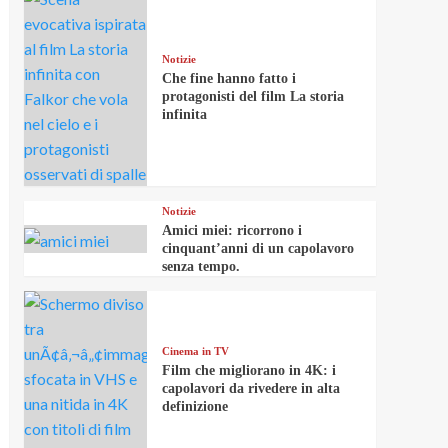
Notizie
Che fine hanno fatto i
protagonisti del film La storia
infinita
Notizie
Amici miei: ricorrono i
cinquant’anni di un capolavoro
senza tempo.
Cinema in TV
Film che migliorano in 4K: i
capolavori da rivedere in alta
definizione