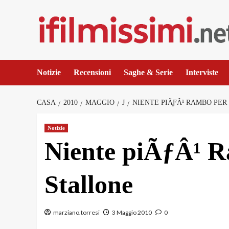
Salta
al
contenuto
Notizie
Recensioni
Saghe & Serie
Interviste
CASA
2010
MAGGIO
J
NIENTE PIÃƑÂ¹ RAMBO PE
Notizie
Niente piÃƒÂ¹ R
Stallone
marziano.torresi
3 Maggio 2010
0