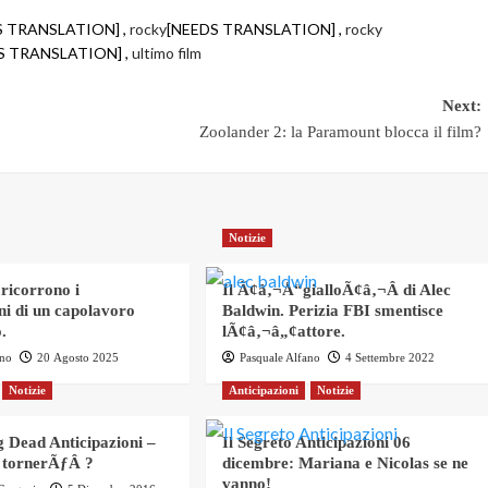
S TRANSLATION] ,
rocky
[NEEDS TRANSLATION] ,
rocky
S TRANSLATION] ,
ultimo film
Next:
Zoolander 2: la Paramount blocca il film?
Notizie
 ricorrono i
Il Ã¢â‚¬Å“gialloÃ¢â‚¬Â di Alec
ni di un capolavoro
Baldwin. Perizia FBI smentisce
.
lÃ¢â‚¬â„¢attore.
ano
20 Agosto 2025
Pasquale Alfano
4 Settembre 2022
Notizie
Anticipazioni
Notizie
 Dead Anticipazioni –
Il Segreto Anticipazioni 06
 tornerÃƒÂ ?
dicembre: Mariana e Nicolas se ne
vanno!