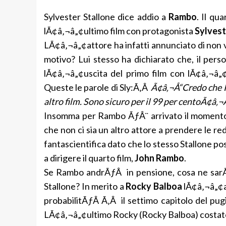
Sylvester Stallone dice addio a
Rambo
. Il qu
lÃ¢â‚¬â„¢ultimo film con protagonista
Sylvest
LÃ¢â‚¬â„¢attore ha infatti annunciato di non v
motivo? Lui stesso ha dichiarato che, il pers
lÃ¢â‚¬â„¢uscita del primo film con lÃ¢â‚¬â„¢
Queste le parole di Sly:Ã‚Â
Ã¢â‚¬Å“Credo che R
altro film. Sono sicuro per il 99 per centoÃ¢â‚¬Â
Insomma per Rambo ÃƒÂ¨ arrivato il momento d
che non ci sia un altro attore a prendere le re
fantascientifica dato che lo stesso Stallone poss
a dirigere il quarto film,
John Rambo
.
Se Rambo andrÃƒÂ in pensione, cosa ne sarÃ
Stallone? In merito a
Rocky Balboa
lÃ¢â‚¬â„¢at
probabilitÃƒÂ Ã‚Â il settimo capitolo del pug
LÃ¢â‚¬â„¢ultimo Rocky (Rocky Balboa) costato 2