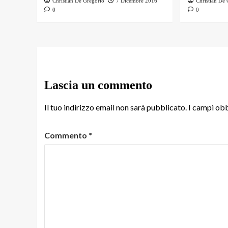
Christian De Gregorio
7 Dicembre 2016
Christian De
0
0
Lascia un commento
Il tuo indirizzo email non sarà pubblicato.
I campi obb
Commento
*