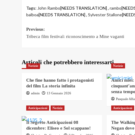
Tags:
John Rambo
[NEEDS TRANSLATION] ,
rambo
[NEED
balboa
[NEEDS TRANSLATION] ,
Sylvester Stallone
[NEED
Post
Previous:
Tribeca film festival: riconoscimento a Mine vaganti
navigation
Articoli che potrebbero interessarti
Notizie
Notizie
Che fine hanno fatto i protagonisti
Amici miei:
del film La storia infinita
cinquant’an
senza tempo
admin
13 Gennaio 2026
Pasquale Alf
Anticipazioni
Notizie
Anticipazioni
Il Segreto Anticipazioni 08
The Walking
dicembre: Eliseo e Sol scappano!
Negan dove