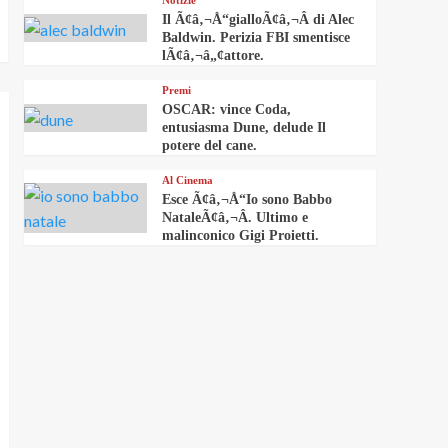
Notizie
Il Ã¢â‚¬Å“gialloÃ¢â‚¬Â di Alec
Baldwin. Perizia FBI smentisce
lÃ¢â‚¬â„¢attore.
Premi
OSCAR: vince Coda,
entusiasma Dune, delude Il
potere del cane.
Al Cinema
Esce Ã¢â‚¬Å“Io sono Babbo
NataleÃ¢â‚¬Â. Ultimo e
malinconico Gigi Proietti.