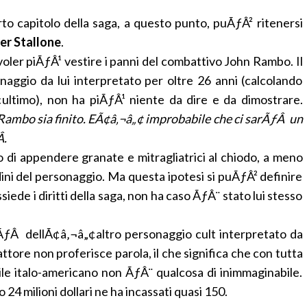
arto capitolo della saga, a questo punto, puÃƒÂ² ritenersi
er Stallone
.
oler piÃƒÂ¹ vestire i panni del combattivo John Rambo. Il
onaggio da lui interpretato per oltre 26 anni (calcolando
ultimo), non ha piÃƒÂ¹ niente da dire e da dimostrare.
ambo sia finito. EÃ¢â‚¬â„¢ improbabile che ci sarÃƒÂ un
.
i appendere granate e mitragliatrici al chiodo, a meno
dini del personaggio. Ma questa ipotesi si puÃƒÂ² definire
iede i diritti della saga, non ha caso ÃƒÂ¨ stato lui stesso
ƒÂ dellÃ¢â‚¬â„¢altro personaggio cult interpretato da
tore non proferisce parola, il che significa che con tutta
ile italo-americano non ÃƒÂ¨ qualcosa di inimmaginabile.
4 milioni dollari ne ha incassati quasi 150.