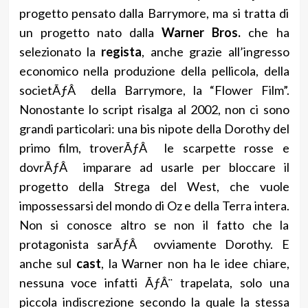
progetto pensato dalla Barrymore, ma si tratta di
un progetto nato dalla
Warner Bros.
che ha
selezionato la
regista
, anche grazie all’ingresso
economico nella produzione della pellicola, della
societÃƒÂ della Barrymore, la “Flower Film”.
Nonostante lo script risalga al 2002, non ci sono
grandi particolari: una bis nipote della Dorothy del
primo film, troverÃƒÂ le scarpette rosse e
dovrÃƒÂ imparare ad usarle per bloccare il
progetto della Strega del West, che vuole
impossessarsi del mondo di Oz e della Terra intera.
Non si conosce altro se non il fatto che la
protagonista sarÃƒÂ ovviamente Dorothy. E
anche sul
cast
, la Warner non ha le idee chiare,
nessuna voce infatti ÃƒÂ¨ trapelata, solo una
piccola indiscrezione secondo la quale la stessa