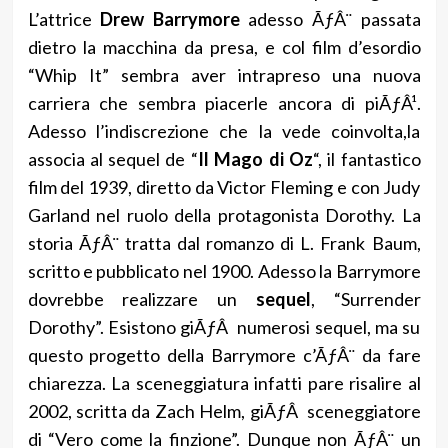
L’attrice
Drew Barrymore
adesso ÃƒÂ¨ passata
dietro la macchina da presa, e col film d’esordio
“Whip It” sembra aver intrapreso una nuova
carriera che sembra piacerle ancora di piÃƒÂ¹.
Adesso l’indiscrezione che la vede coinvolta,la
associa al sequel de “
Il Mago di Oz
“, il fantastico
film del 1939, diretto da Victor Fleming e con Judy
Garland nel ruolo della protagonista Dorothy. La
storia ÃƒÂ¨ tratta dal romanzo di L. Frank Baum,
scritto e pubblicato nel 1900. Adesso la Barrymore
dovrebbe realizzare un
sequel
, “Surrender
Dorothy”. Esistono giÃƒÂ numerosi sequel, ma su
questo progetto della Barrymore c’ÃƒÂ¨ da fare
chiarezza. La sceneggiatura infatti pare risalire al
2002, scritta da Zach Helm, giÃƒÂ sceneggiatore
di “Vero come la finzione”. Dunque non ÃƒÂ¨ un