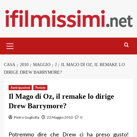
Salta
al
contenuto
Menu
principale
CASA
2010
MAGGIO
J
IL MAGO DI OZ, IL REMAKE LO
DIRIGE DREW BARRYMORE?
Anticipazioni
Notizie
Il Mago di Oz, il remake lo dirige
Drew Barrymore?
Pietro Gugliotta
23 Maggio 2010
0
Potremmo dire che Drew ci ha preso gusto!