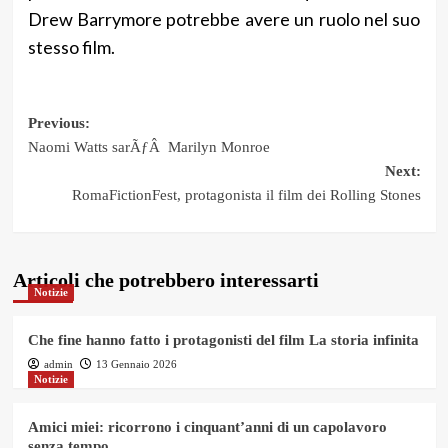
Drew Barrymore potrebbe avere un ruolo nel suo
stesso film.
Post
Previous:
Naomi Watts sarÃƒÂ Marilyn Monroe
navigation
Next:
RomaFictionFest, protagonista il film dei Rolling Stones
Articoli che potrebbero interessarti
Notizie
Che fine hanno fatto i protagonisti del film La storia infinita
admin
13 Gennaio 2026
Notizie
Amici miei: ricorrono i cinquant’anni di un capolavoro
senza tempo.