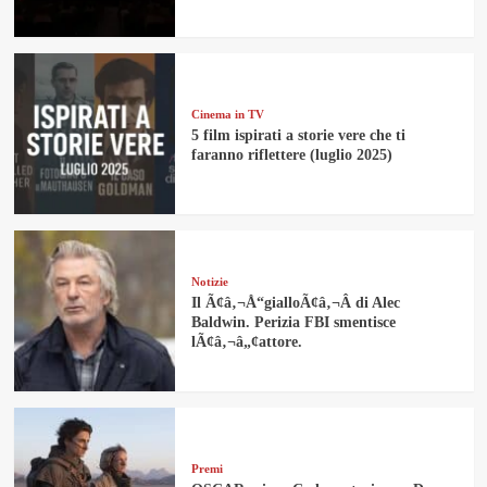
Cinema in TV
5 film ispirati a storie vere che ti
faranno riflettere (luglio 2025)
Notizie
Il Ã¢â‚¬Å“gialloÃ¢â‚¬Â di Alec
Baldwin. Perizia FBI smentisce
lÃ¢â‚¬â„¢attore.
Premi