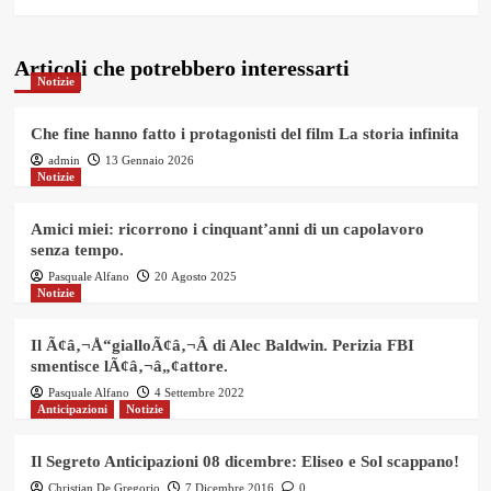
Articoli che potrebbero interessarti
Notizie
Che fine hanno fatto i protagonisti del film La storia infinita
admin
13 Gennaio 2026
Notizie
Amici miei: ricorrono i cinquant’anni di un capolavoro
senza tempo.
Pasquale Alfano
20 Agosto 2025
Notizie
Il Ã¢â‚¬Å“gialloÃ¢â‚¬Â di Alec Baldwin. Perizia FBI
smentisce lÃ¢â‚¬â„¢attore.
Pasquale Alfano
4 Settembre 2022
Anticipazioni
Notizie
Il Segreto Anticipazioni 08 dicembre: Eliseo e Sol scappano!
Christian De Gregorio
7 Dicembre 2016
0