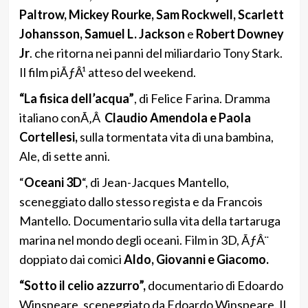
Paltrow, Mickey Rourke, Sam Rockwell, Scarlett
Johansson, Samuel L. Jackson
e
Robert Downey
Jr
. che ritorna nei panni del miliardario Tony Stark.
Il film piÃƒÂ¹ atteso del weekend.
“La fisica dell’acqua”
, di Felice Farina. Dramma
italiano conÃ‚Â
Claudio Amendola e Paola
Cortellesi,
sulla tormentata vita di una bambina,
Ale, di sette anni.
“
Oceani 3D
“, di Jean-Jacques Mantello,
sceneggiato dallo stesso regista e da Francois
Mantello. Documentario sulla vita della tartaruga
marina nel mondo degli oceani. Film in 3D, ÃƒÂ¨
doppiato dai comici
Aldo, Giovanni e Giacomo.
“Sotto il celio azzurro”,
documentario di Edoardo
Winspeare, sceneggiato da Edoardo Winspeare. Il