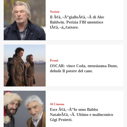
Notizie
Il Ã¢â‚¬Å“gialloÃ¢â‚¬Â di Alec
Baldwin. Perizia FBI smentisce
lÃ¢â‚¬â„¢attore.
Premi
OSCAR: vince Coda, entusiasma Dune,
delude Il potere del cane.
Al Cinema
Esce Ã¢â‚¬Å“Io sono Babbo
NataleÃ¢â‚¬Â. Ultimo e malinconico
Gigi Proietti.