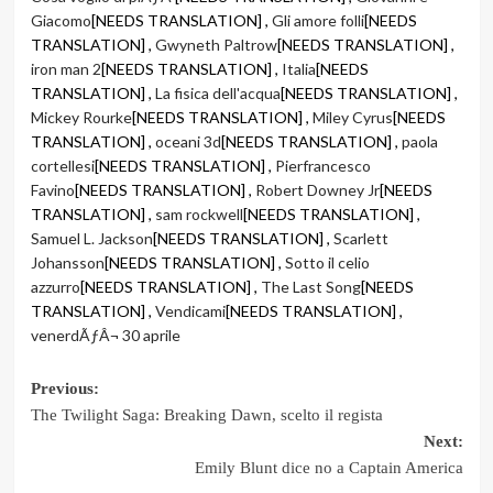
Giacomo
[NEEDS TRANSLATION] ,
Gli amore folli
[NEEDS
TRANSLATION] ,
Gwyneth Paltrow
[NEEDS TRANSLATION] ,
iron man 2
[NEEDS TRANSLATION] ,
Italia
[NEEDS
TRANSLATION] ,
La fisica dell'acqua
[NEEDS TRANSLATION] ,
Mickey Rourke
[NEEDS TRANSLATION] ,
Miley Cyrus
[NEEDS
TRANSLATION] ,
oceani 3d
[NEEDS TRANSLATION] ,
paola
cortellesi
[NEEDS TRANSLATION] ,
Pierfrancesco
Favino
[NEEDS TRANSLATION] ,
Robert Downey Jr
[NEEDS
TRANSLATION] ,
sam rockwell
[NEEDS TRANSLATION] ,
Samuel L. Jackson
[NEEDS TRANSLATION] ,
Scarlett
Johansson
[NEEDS TRANSLATION] ,
Sotto il celio
azzurro
[NEEDS TRANSLATION] ,
The Last Song
[NEEDS
TRANSLATION] ,
Vendicami
[NEEDS TRANSLATION] ,
venerdÃƒÂ¬ 30 aprile
Post
Previous:
The Twilight Saga: Breaking Dawn, scelto il regista
navigation
Next:
Emily Blunt dice no a Captain America