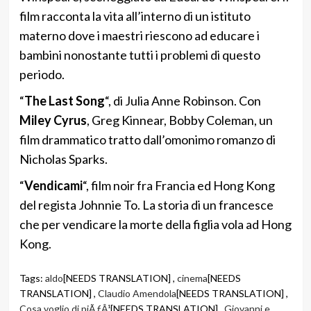
film racconta la vita all’interno di un istituto
materno dove i maestri riescono ad educare i
bambini nonostante tutti i problemi di questo
periodo.
“
The Last Song
“, di Julia Anne Robinson. Con
Miley Cyrus
, Greg Kinnear, Bobby Coleman, un
film drammatico tratto dall’omonimo romanzo di
Nicholas Sparks.
“
Vendicami
“, film noir fra Francia ed Hong Kong
del regista Johnnie To. La storia di un francesce
che per vendicare la morte della figlia vola ad Hong
Kong.
Tags:
aldo
[NEEDS TRANSLATION] ,
cinema
[NEEDS
TRANSLATION] ,
Claudio Amendola
[NEEDS TRANSLATION] ,
Cosa voglio di piÃƒÂ¹
[NEEDS TRANSLATION] ,
Giovanni e