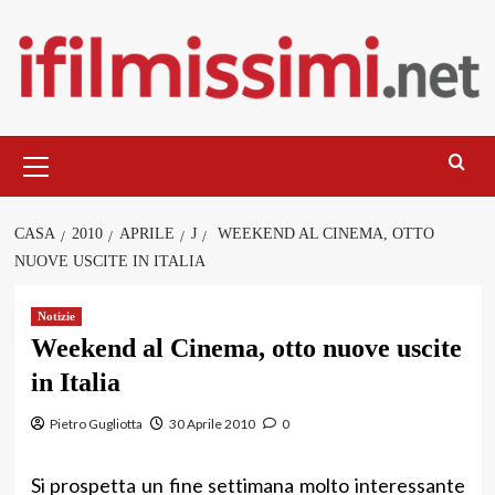
Salta
al
contenuto
Menu
principale
CASA
2010
APRILE
J
WEEKEND AL CINEMA, OTTO
NUOVE USCITE IN ITALIA
Notizie
Weekend al Cinema, otto nuove uscite
in Italia
Pietro Gugliotta
30 Aprile 2010
0
Si prospetta un fine settimana molto interessante