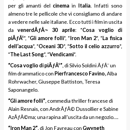
per gli amanti del
cinema
in
Italia
. Infatti sono
almeno tre le pellicole che vi consigliamo di andare
a vedere nelle sale italiane. Ecco tutti i film in uscita
da
venerdÃƒÂ¬ 30 aprile
: “
Cosa voglio di
piÃƒÂ¹
“, “
Gli amore folli
“, “
Iron Man 2
“, “
La fisica
dell’acqua
“, “
Oceani 3D
“, “
Sotto il celio azzurro
“,
“
The Last Song
“, “
Vendicami
“.
“Cosa voglio di piÃƒÂ¹”
, di Silvio Soldini ÃƒÂ¨ un
film drammatico con
Pierfrancesco Favino,
Alba
Rohrwacher, Giuseppe Battiston, Teresa
Saponangelo.
“Gli amore folli”
, commedia thriller francese di
Alain Resnais, con AndrÃƒÂ© Dussollier e Sabine
AzÃƒÂ©ma; una rapina all’uscita da un negozio….
“Iron Man 2”
, di Jon Favreau con
Gwyneth