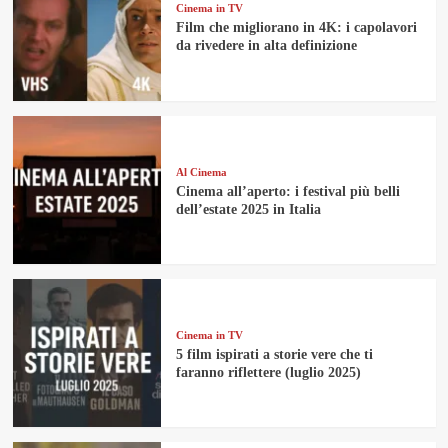
Cinema in TV
Film che migliorano in 4K: i capolavori
da rivedere in alta definizione
Al Cinema
Cinema all’aperto: i festival più belli
dell’estate 2025 in Italia
Cinema in TV
5 film ispirati a storie vere che ti
faranno riflettere (luglio 2025)