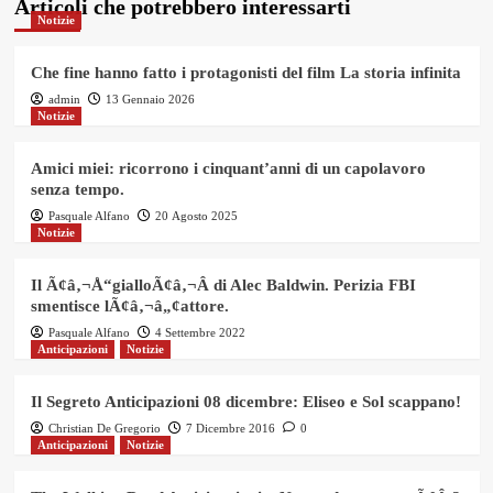
Articoli che potrebbero interessarti
Notizie
Che fine hanno fatto i protagonisti del film La storia infinita
admin
13 Gennaio 2026
Notizie
Amici miei: ricorrono i cinquant’anni di un capolavoro
senza tempo.
Pasquale Alfano
20 Agosto 2025
Notizie
Il Ã¢â‚¬Å“gialloÃ¢â‚¬Â di Alec Baldwin. Perizia FBI
smentisce lÃ¢â‚¬â„¢attore.
Pasquale Alfano
4 Settembre 2022
Anticipazioni
Notizie
Il Segreto Anticipazioni 08 dicembre: Eliseo e Sol scappano!
Christian De Gregorio
7 Dicembre 2016
0
Anticipazioni
Notizie