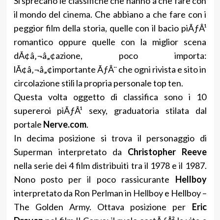
Si sprecano le classifiche che hanno a che fare con
il mondo del cinema. Che abbiano a che fare con i
peggior film della storia, quelle con il bacio piÃƒÂ¹
romantico oppure quelle con la miglior scena
dÃ¢â‚¬â„¢azione, poco importa:
lÃ¢â‚¬â„¢importante ÃƒÂ¨ che ogni rivista e sito in
circolazione stili la propria personale top ten.
Questa volta oggetto di classifica sono i 10
supereroi piÃƒÂ¹ sexy, graduatoria stilata dal
portale
Nerve.com
.
In decima posizione si trova il personaggio di
Superman interpretato da
Christopher Reeve
nella serie dei 4 film distribuiti tra il 1978 e il 1987.
Nono posto per il poco rassicurante
Hellboy
interpretato da Ron Perlman in Hellboy e Hellboy –
The Golden Army. Ottava posizione per
Eric