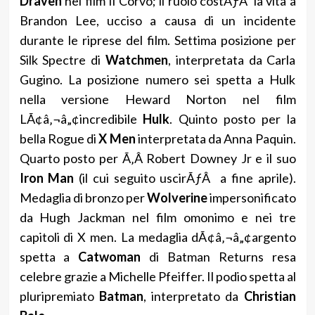
Draven
nel film Il Corvo; il ruolo costÃƒÂ² la vita a
Brandon Lee, ucciso a causa di un incidente
durante le riprese del film. Settima posizione per
Silk Spectre di
Watchmen
, interpretata da Carla
Gugino. La posizione numero sei spetta a Hulk
nella versione Heward Norton nel film
LÃ¢â‚¬â„¢incredibile
Hulk
. Quinto posto per la
bella Rogue di
X Men
interpretata da Anna Paquin.
Quarto posto per Ã‚Â Robert Downey Jr e il suo
Iron Man
(il cui seguito uscirÃƒÂ a fine aprile).
Medaglia di bronzo per
Wolverine
impersonificato
da Hugh Jackman nel film omonimo e nei tre
capitoli di X men. La medaglia dÃ¢â‚¬â„¢argento
spetta a
Catwoman
di Batman Returns resa
celebre grazie a Michelle Pfeiffer. Il podio spetta al
pluripremiato
Batman
, interpretato da
Christian