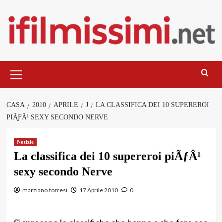
Salta
al
contenuto
Menu
principale
CASA
2010
APRILE
J
LA CLASSIFICA DEI 10 SUPEREROI
PIÃƑÂ¹ SEXY SECONDO NERVE
Notizie
La classifica dei 10 supereroi piÃƒÂ¹
sexy secondo Nerve
marziano.torresi
17 Aprile 2010
0