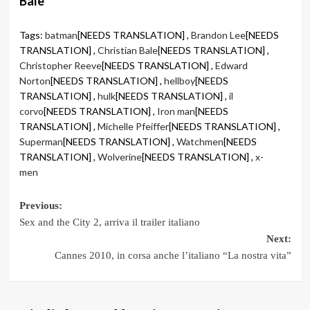
Bale
Tags:
batman
[NEEDS TRANSLATION] ,
Brandon Lee
[NEEDS
TRANSLATION] ,
Christian Bale
[NEEDS TRANSLATION] ,
Christopher Reeve
[NEEDS TRANSLATION] ,
Edward
Norton
[NEEDS TRANSLATION] ,
hellboy
[NEEDS
TRANSLATION] ,
hulk
[NEEDS TRANSLATION] ,
il
corvo
[NEEDS TRANSLATION] ,
Iron man
[NEEDS
TRANSLATION] ,
Michelle Pfeiffer
[NEEDS TRANSLATION] ,
Superman
[NEEDS TRANSLATION] ,
Watchmen
[NEEDS
TRANSLATION] ,
Wolverine
[NEEDS TRANSLATION] ,
x-
men
Post
Previous:
Sex and the City 2, arriva il trailer italiano
navigation
Next:
Cannes 2010, in corsa anche l’italiano “La nostra vita”