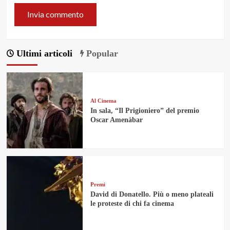
Ultimi articoli
Popular
Al Cinema
In sala, “Il Prigioniero” del premio
Oscar Amenàbar
Premi
David di Donatello. Più o meno plateali
le proteste di chi fa cinema