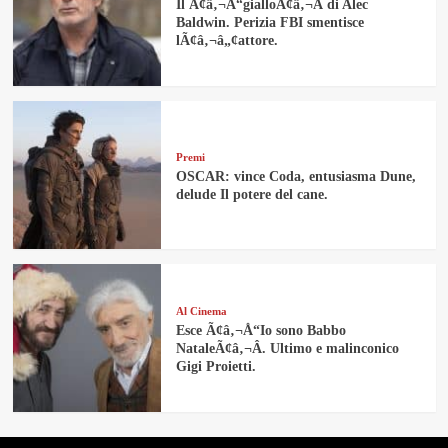
Il Ã¢â‚¬Å“gialloÃ¢â‚¬Â di Alec
Baldwin. Perizia FBI smentisce
lÃ¢â‚¬â„¢attore.
Premi
OSCAR: vince Coda, entusiasma Dune,
delude Il potere del cane.
Al Cinema
Esce Ã¢â‚¬Å“Io sono Babbo
NataleÃ¢â‚¬Â. Ultimo e malinconico
Gigi Proietti.