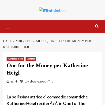
Salta
al
contenuto
Menu
principale
CASA
2010
FEBBRAIO
J
ONE FOR THE MONEY PER
KATHERINE HEIGL
Anticipazioni
Notizie
One for the Money per Katherine
Heigl
admin
10 Febbraio 2010
0
La bellissima attrice di commedie romantiche
Katherine Heigl
reciterÃƒÂ in
One for the