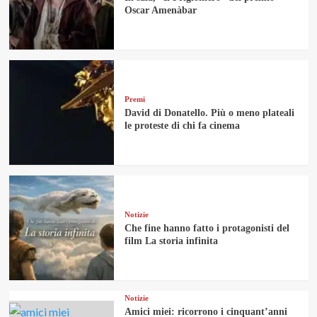
Oscar Amenàbar
Premi
David di Donatello. Più o meno plateali
le proteste di chi fa cinema
Notizie
Che fine hanno fatto i protagonisti del
film La storia infinita
Notizie
Amici miei: ricorrono i cinquant’anni