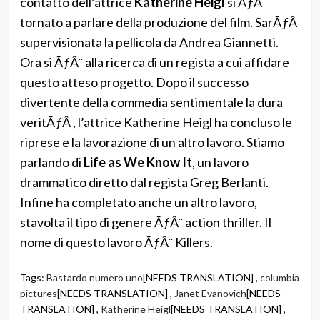
contatto dell’attrice
Katherine Heigl
si ÃƒÂ¨
tornato a parlare della produzione del film. SarÃƒÂ
supervisionata la pellicola da Andrea Giannetti.
Ora si ÃƒÂ¨ alla ricerca di un regista a cui affidare
questo atteso progetto. Dopo il successo
divertente della commedia sentimentale la dura
veritÃƒÂ , l’attrice Katherine Heigl ha concluso le
riprese e la lavorazione di un altro lavoro. Stiamo
parlando di
Life as We Know It
, un lavoro
drammatico diretto dal regista Greg Berlanti.
Infine ha completato anche un altro lavoro,
stavolta il tipo di genere ÃƒÂ¨ action thriller. Il
nome di questo lavoro ÃƒÂ¨ Killers.
Tags:
Bastardo numero uno
[NEEDS TRANSLATION] ,
columbia
pictures
[NEEDS TRANSLATION] ,
Janet Evanovich
[NEEDS
TRANSLATION] ,
Katherine Heigl
[NEEDS TRANSLATION] ,