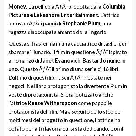
Money
. La pellicola ÃƒÂ¨ prodotta dalla
Columbia
Pictures e Lakeshore Enteritainment
. L’attrice
indosserÃƒÂ i panni di
Stephanie Plum
, una
ragazza disoccupata amante della lingerie.
Questa si trasforma in una cacciatrice di taglie, per
sbarcare il lunario. Il film in questione ÃƒÂ¨ ispirato
al romanzo di
Janet Evanovich
,
Bastardo numero
uno
. Questo ÃƒÂ¨ il primo di una serie di 16 libri.
L’ultimo di questi libri uscirÃƒÂ in estate nei
negozi. Nel libro protagonista la divertente Plum in
veste di protagonista. Si era ipotizzato anche
l’attrice
Reese Witherspoon
come papabile
protagonista del film. Ma a seguito dello stop per
molti mesi del progetto in questione, l’attrice ha
optato per altri lavori a cui si sta dedicando. Con il