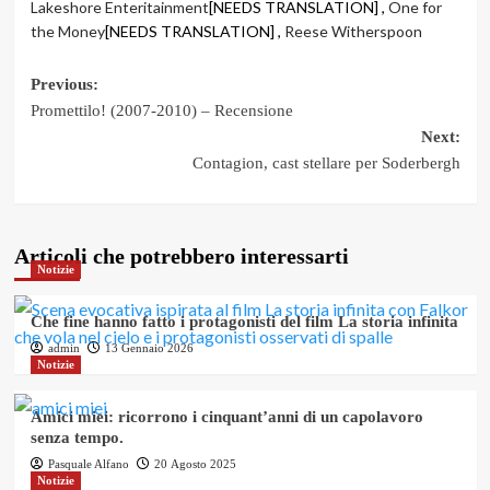
Lakeshore Enteritainment
[NEEDS TRANSLATION] ,
One for
the Money
[NEEDS TRANSLATION] ,
Reese Witherspoon
Post
Previous:
Promettilo! (2007-2010) – Recensione
navigation
Next:
Contagion, cast stellare per Soderbergh
Articoli che potrebbero interessarti
Notizie
Che fine hanno fatto i protagonisti del film La storia infinita
admin
13 Gennaio 2026
Notizie
Amici miei: ricorrono i cinquant’anni di un capolavoro
senza tempo.
Pasquale Alfano
20 Agosto 2025
Notizie