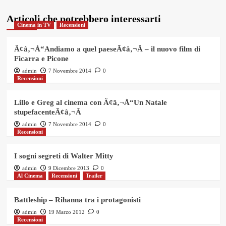
Articoli che potrebbero interessarti
Cinema in TV
Recensioni
Ã¢â‚¬Å“Andiamo a quel paeseÃ¢â‚¬Â – il nuovo film di
Ficarra e Picone
admin
7 Novembre 2014
0
Recensioni
Lillo e Greg al cinema con Ã¢â‚¬Å“Un Natale
stupefacenteÃ¢â‚¬Â
admin
7 Novembre 2014
0
Recensioni
I sogni segreti di Walter Mitty
admin
9 Dicembre 2013
0
Al Cinema
Recensioni
Trailer
Battleship – Rihanna tra i protagonisti
admin
19 Marzo 2012
0
Recensioni