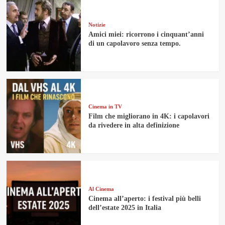
Notizie
Amici miei: ricorrono i cinquant’anni
di un capolavoro senza tempo.
Cinema in TV
Film che migliorano in 4K: i capolavori
da rivedere in alta definizione
Al Cinema
Cinema all’aperto: i festival più belli
dell’estate 2025 in Italia