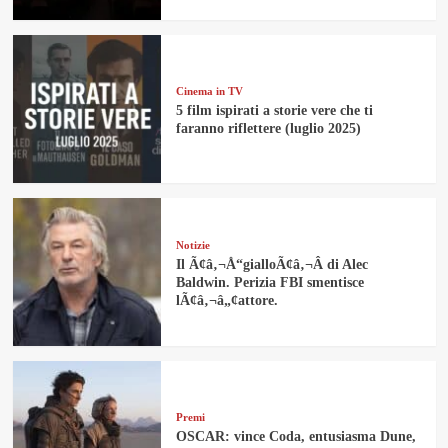
Cinema in TV
5 film ispirati a storie vere che ti
faranno riflettere (luglio 2025)
Notizie
Il Ã¢â‚¬Å“gialloÃ¢â‚¬Â di Alec
Baldwin. Perizia FBI smentisce
lÃ¢â‚¬â„¢attore.
Premi
OSCAR: vince Coda, entusiasma Dune,