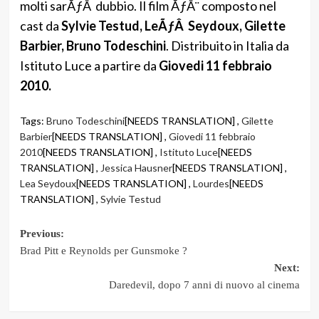
molti sarÃƒÂ dubbio. Il film ÃƒÂ¨ composto nel
cast da
Sylvie Testud, LeÃƒÂ Seydoux, Gilette
Barbier, Bruno Todeschini
. Distribuito in Italia da
Istituto Luce a partire da
Giovedi 11 febbraio
2010.
Tags:
Bruno Todeschini
[NEEDS TRANSLATION] ,
Gilette
Barbier
[NEEDS TRANSLATION] ,
Giovedi 11 febbraio
2010
[NEEDS TRANSLATION] ,
Istituto Luce
[NEEDS
TRANSLATION] ,
Jessica Hausner
[NEEDS TRANSLATION] ,
Lea Seydoux
[NEEDS TRANSLATION] ,
Lourdes
[NEEDS
TRANSLATION] ,
Sylvie Testud
Post
Previous:
Brad Pitt e Reynolds per Gunsmoke ?
navigation
Next:
Daredevil, dopo 7 anni di nuovo al cinema