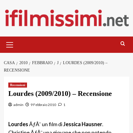
Salta
al
contenuto
Menu
principale
CASA
2010
FEBBRAIO
J
LOURDES (2009/2010) –
RECENSIONE
Recensioni
Lourdes (2009/2010) – Recensione
admin
9 Febbraio 2010
1
Lourdes
ÃƒÂ¨ un film di
Jessica Hausner
.
Christine ÃƒÂ¨ una giovane che non potendo