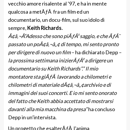
vecchio amore risalente al ’97, e ha in mente
qualcosa a metÃƒÂ fra un film ed un
documentario, un docu-film, sul suo idolo di
sempre,
Keith Richards.
Ã¢â‚¬Å“Adesso che sono piÃƒÂ¹ saggio, e che ÃƒÂ¨
passato un poÃ¢â‚¬â„¢ di tempo, mi sento pronto
per dirigere di nuovo un film
– ha dichiarato Depp –
la prossima settimana inizierÃƒÂ² a dirigere un
documentario su Keith Richards”.
” Il mio
montatore sta giÃƒÂ lavorando a chilometri e
chilometri di materiale dÃ¢â‚¬â„¢archivio e di
immagini dei suoi concerti. E io mi sento onorato
del fatto che Keith abbia accettato di mostrarsi
davanti alla mia macchina da presa”
ha concluso
Depp in un’intervista.
Un progetto che esalterÃƒÂ l’anima