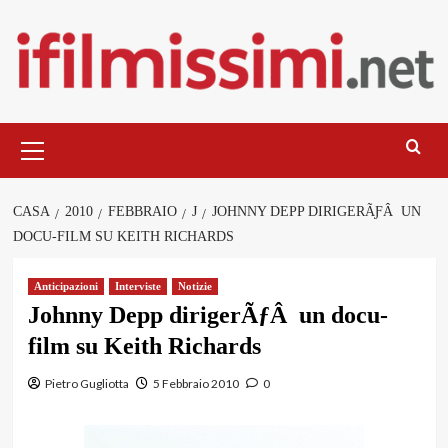
Salta
al
contenuto
Menu
principale
CASA
2010
FEBBRAIO
J
JOHNNY DEPP DIRIGERÃƑÂ UN
DOCU-FILM SU KEITH RICHARDS
Anticipazioni
Interviste
Notizie
Johnny Depp dirigerÃƒÂ un docu-
film su Keith Richards
Pietro Gugliotta
5 Febbraio 2010
0