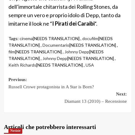
dell’immortale chitarrista dei Rolling Stones, da
sempre un vero e proprio idolo di Depp, tanto da
imitarne il look ne “
I Pirati dei Caraibi
“.
Tags:
cinema
[NEEDS TRANSLATION] ,
docufilm
[NEEDS
TRANSLATION] ,
Documentario
[NEEDS TRANSLATION] ,
film
[NEEDS TRANSLATION] ,
Johnny Depp
[NEEDS
TRANSLATION] ,
Johnny Depp
[NEEDS TRANSLATION] ,
Keith Richards
[NEEDS TRANSLATION] ,
USA
Post
Previous:
Russell Crowe protagonista in A Star is Born?
navigation
Next:
Diamant 13 (2010) – Recensione
Articoli che potrebbero interessarti
Notizie