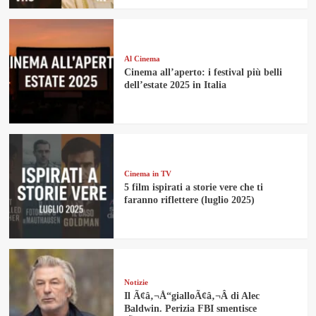
Al Cinema
Cinema all’aperto: i festival più belli
dell’estate 2025 in Italia
Cinema in TV
5 film ispirati a storie vere che ti
faranno riflettere (luglio 2025)
Notizie
Il Ã¢â‚¬Å“gialloÃ¢â‚¬Â di Alec
Baldwin. Perizia FBI smentisce