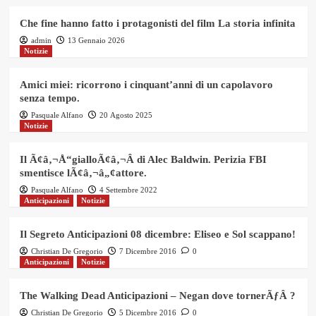
Che fine hanno fatto i protagonisti del film La storia infinita
admin
13 Gennaio 2026
Notizie
Amici miei: ricorrono i cinquant’anni di un capolavoro
senza tempo.
Pasquale Alfano
20 Agosto 2025
Notizie
Il Ã¢â‚¬Å“gialloÃ¢â‚¬Â di Alec Baldwin. Perizia FBI
smentisce lÃ¢â‚¬â„¢attore.
Pasquale Alfano
4 Settembre 2022
Anticipazioni
Notizie
Il Segreto Anticipazioni 08 dicembre: Eliseo e Sol scappano!
Christian De Gregorio
7 Dicembre 2016
0
Anticipazioni
Notizie
The Walking Dead Anticipazioni – Negan dove tornerÃƒÂ ?
Christian De Gregorio
5 Dicembre 2016
0