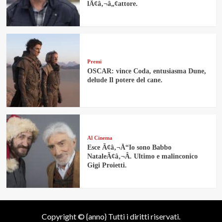
lÃ¢â‚¬â„¢attore.
Premi
OSCAR: vince Coda, entusiasma Dune,
delude Il potere del cane.
Al Cinema
Esce Ã¢â‚¬Å“Io sono Babbo
NataleÃ¢â‚¬Â. Ultimo e malinconico
Gigi Proietti.
Copyright © {anno} Tutti i diritti riservati.