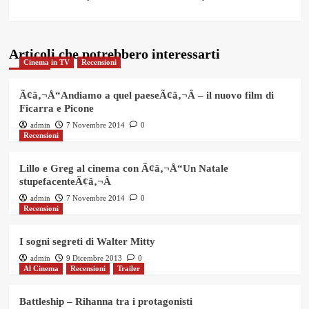
Articoli che potrebbero interessarti
Cinema in TV
Recensioni
Ã¢â‚¬Å“Andiamo a quel paeseÃ¢â‚¬Â – il nuovo film di
Ficarra e Picone
admin
7 Novembre 2014
0
Recensioni
Lillo e Greg al cinema con Ã¢â‚¬Å“Un Natale
stupefacenteÃ¢â‚¬Â
admin
7 Novembre 2014
0
Recensioni
I sogni segreti di Walter Mitty
admin
9 Dicembre 2013
0
Al Cinema
Recensioni
Trailer
Battleship – Rihanna tra i protagonisti