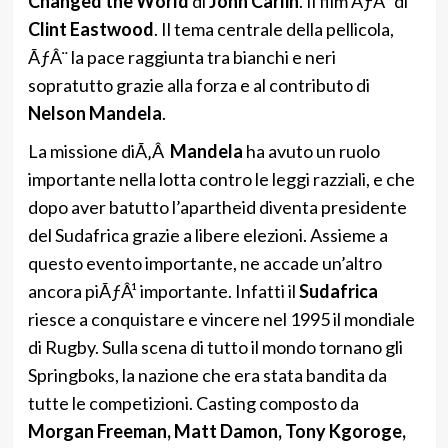
Changed the World
di
John Carlin
. Il film ÃƒÂ¨ di
Clint Eastwood
. Il tema centrale della pellicola,
ÃƒÂ¨ la pace raggiunta tra bianchi e neri
sopratutto grazie alla forza e al contributo di
Nelson Mandela
.
La missione diÃ‚Â
Mandela
ha avuto un ruolo
importante nella lotta contro le leggi razziali, e che
dopo aver batutto l’apartheid diventa presidente
del Sudafrica grazie a libere elezioni. Assieme a
questo evento importante, ne accade un’altro
ancora piÃƒÂ¹ importante. Infatti il
Sudafrica
riesce a conquistare e vincere nel 1995 il mondiale
di Rugby. Sulla scena di tutto il mondo tornano gli
Springboks, la nazione che era stata bandita da
tutte le competizioni. Casting composto da
Morgan Freeman, Matt Damon, Tony Kgoroge,