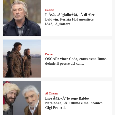
Notizie
Il Ã¢â‚¬Å“gialloÃ¢â‚¬Â di Alec
Baldwin. Perizia FBI smentisce
lÃ¢â‚¬â„¢attore.
Premi
OSCAR: vince Coda, entusiasma Dune,
delude Il potere del cane.
Al Cinema
Esce Ã¢â‚¬Å“Io sono Babbo
NataleÃ¢â‚¬Â. Ultimo e malinconico
Gigi Proietti.