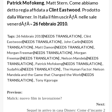
Patrick Mofokeng
, Matt Stern. Come abbiamo
detto regia affidata a
Clint Eastwood
. Prodotto
dalla Warner. In Italia il film uscirÃƒÂ nelle sale
venerdÃƒÂ¬
26 febbraio 2010.
Tags:
26 febbraio 2010
[NEEDS TRANSLATION] ,
Clint
Eastwood
[NEEDS TRANSLATION] ,
John Carlin
[NEEDS
TRANSLATION] ,
Matt Damon
[NEEDS TRANSLATION] ,
Morgan Freeman
[NEEDS TRANSLATION] ,
Morgan
Freeman
[NEEDS TRANSLATION] ,
Nelson Mandela
[NEEDS
TRANSLATION] ,
Patrick Mofokeng
[NEEDS TRANSLATION] ,
Sudafrica
[NEEDS TRANSLATION] ,
The Human Factor: Nelson
Mandela and the Game that Changed the World
[NEEDS
TRANSLATION] ,
Tony Kgoroge
Post
Previous:
Malick: nuovo film in lavorazione?
navigation
Next:
Sequel in arrivo in casa Disney: Come d’incanto 2