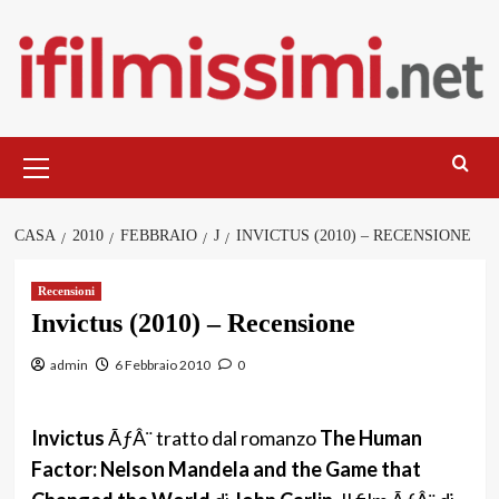
Salta
al
contenuto
Menu
principale
CASA
2010
FEBBRAIO
J
INVICTUS (2010) – RECENSIONE
Recensioni
Invictus (2010) – Recensione
admin
6 Febbraio 2010
0
Invictus
ÃƒÂ¨ tratto dal romanzo
The Human
Factor: Nelson Mandela and the Game that