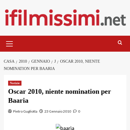
Salta
al
contenuto
Menu
principale
CASA
2010
GENNAIO
J
OSCAR 2010, NIENTE
NOMINATION PER BAARIA
Notizie
Oscar 2010, niente nomination per
Baaria
Pietro Gugliotta
23 Gennaio 2010
0