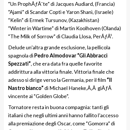
“Un ProphÃƒÂ¨te” di Jacques Audiard, (Francia)
“Ajami” di Scandar Copti e Yaron Shani, (Israele)
“Kelin” di Ermek Tursunov, (Kazakhistan)
“Winter in Wartime” di Martin Koolhoven (Olanda)
“The Milk of Sorrow” di Claudia Llosa, PerÃƒÂ¹.
Delude un’altra grande esclusione, la pellicola
spagnola di
Pedro Almodovar “Gli Abbracci
Spezzati”
, che era data fra quelle favorite
addirittura alla vittoria finale. Vittoria finale che
adesso si dirige verso la Germania, per il film
“Il
Nastro bianco”
di Michael Haneke,Ã‚Â giÃƒÂ
vincente ai “Golden Globe”.
Tornatore resta in buona compagnia: tanti gli
italiani che negli ultimi anni hanno fallito l’accesso
alla premiazione degli Oscar, come “Gomorra” di