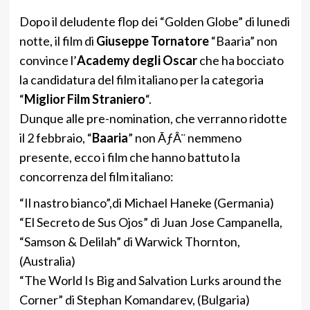
Dopo il deludente flop dei “Golden Globe” di lunedi
notte, il film di
Giuseppe Tornatore
“Baaria” non
convince l’
Academy degli Oscar
che ha bocciato
la candidatura del film italiano per la categoria
“
Miglior Film Straniero
“.
Dunque alle pre-nomination, che verranno ridotte
il 2 febbraio, “
Baaria
” non ÃƒÂ¨ nemmeno
presente, ecco i film che hanno battuto la
concorrenza del film italiano:
“Il nastro bianco”,di Michael Haneke (Germania)
“El Secreto de Sus Ojos” di Juan Jose Campanella,
“Samson & Delilah” di Warwick Thornton,
(Australia)
“The World Is Big and Salvation Lurks around the
Corner” di Stephan Komandarev, (Bulgaria)