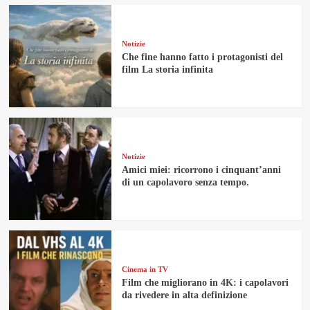
Notizie
Che fine hanno fatto i protagonisti del
film La storia infinita
Notizie
Amici miei: ricorrono i cinquant’anni
di un capolavoro senza tempo.
Cinema in TV
Film che migliorano in 4K: i capolavori
da rivedere in alta definizione