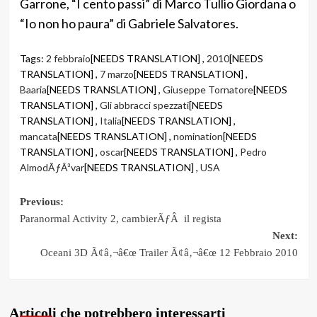
Garrone, “I cento passi” di Marco Tullio Giordana o
“Io non ho paura” di Gabriele Salvatores.
Tags:
2 febbraio
[NEEDS TRANSLATION] ,
2010
[NEEDS
TRANSLATION] ,
7 marzo
[NEEDS TRANSLATION] ,
Baaria
[NEEDS TRANSLATION] ,
Giuseppe Tornatore
[NEEDS
TRANSLATION] ,
Gli abbracci spezzati
[NEEDS
TRANSLATION] ,
Italia
[NEEDS TRANSLATION] ,
mancata
[NEEDS TRANSLATION] ,
nomination
[NEEDS
TRANSLATION] ,
oscar
[NEEDS TRANSLATION] ,
Pedro
AlmodÃƒÂ³var
[NEEDS TRANSLATION] ,
USA
Post
Previous:
Paranormal Activity 2, cambierÃƒÂ il regista
navigation
Next:
Oceani 3D Ã¢â‚¬â€œ Trailer Ã¢â‚¬â€œ 12 Febbraio 2010
Articoli che potrebbero interessarti