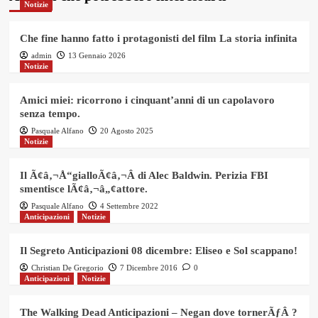
Notizie
Che fine hanno fatto i protagonisti del film La storia infinita
admin
13 Gennaio 2026
Notizie
Amici miei: ricorrono i cinquant’anni di un capolavoro
senza tempo.
Pasquale Alfano
20 Agosto 2025
Notizie
Il Ã¢â‚¬Å“gialloÃ¢â‚¬Â di Alec Baldwin. Perizia FBI
smentisce lÃ¢â‚¬â„¢attore.
Pasquale Alfano
4 Settembre 2022
Anticipazioni
Notizie
Il Segreto Anticipazioni 08 dicembre: Eliseo e Sol scappano!
Christian De Gregorio
7 Dicembre 2016
0
Anticipazioni
Notizie
The Walking Dead Anticipazioni – Negan dove tornerÃƒÂ ?