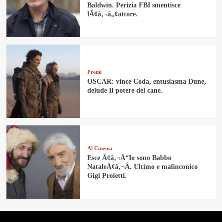
Baldwin. Perizia FBI smentisce
lÃ¢â‚¬â„¢attore.
Premi
OSCAR: vince Coda, entusiasma Dune,
delude Il potere del cane.
Al Cinema
Esce Ã¢â‚¬Å“Io sono Babbo
NataleÃ¢â‚¬Â. Ultimo e malinconico
Gigi Proietti.