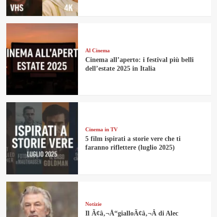
Al Cinema
Cinema all’aperto: i festival più belli
dell’estate 2025 in Italia
Cinema in TV
5 film ispirati a storie vere che ti
faranno riflettere (luglio 2025)
Notizie
Il Ã¢â‚¬Å“gialloÃ¢â‚¬Â di Alec