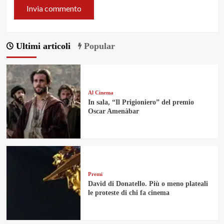
Ultimi articoli
Popular
Al Cinema
In sala, “Il Prigioniero” del premio
Oscar Amenàbar
Premi
David di Donatello. Più o meno plateali
le proteste di chi fa cinema