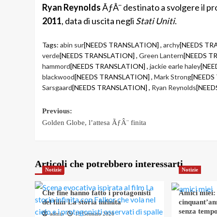
Ryan Reynolds
ÃƒÂ¨ destinato a svolgere il pro
2011
, data di uscita negli
Stati Uniti
.
Tags:
abin sur
[NEEDS TRANSLATION] ,
archy
[NEEDS TR
verde
[NEEDS TRANSLATION] ,
Green Lantern
[NEEDS T
hammord
[NEEDS TRANSLATION] ,
jackie earle haley
[NEE
blackwood
[NEEDS TRANSLATION] ,
Mark Strong
[NEEDS
Sarsgaard
[NEEDS TRANSLATION] ,
Ryan Reynolds
[NEED
Post
Previous:
Golden Globe, l’attesa ÃƒÂ¨ finita
navigation
Articoli che potrebbero interessarti
Notizie
Notizie
Che fine hanno fatto i protagonisti
Amici miei:
del film La storia infinita
cinquant’an
senza tempo
admin
13 Gennaio 2026