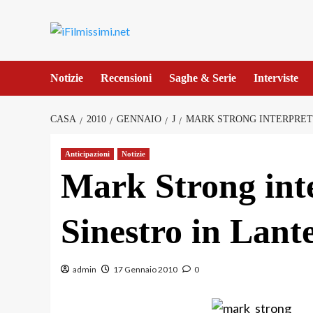
Salta
al
contenuto
Notizie
Recensioni
Saghe & Serie
Interviste
CASA
2010
GENNAIO
J
MARK STRONG INTERPRET
Anticipazioni
Notizie
Mark Strong in
Sinestro in Lant
admin
17 Gennaio 2010
0