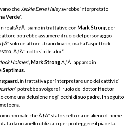
icevano che
Jackie Earle Haley
avrebbe interpretato
na Verde
“.
“In realtÃƒÂ , siamo in trattative con
Mark Strong
per
attore potrebbe assumere il ruolo del personaggio
ÃƒÂ¨ solo un attore straordinario, ma ha l’aspetto di
estro
, ÃƒÂ¨ molto simile a lui “.
rlock Holmes
“,
Mark Strong
ÃƒÂ¨ apparso in
me
Septimus
.
arsgaard
, in trattativa per interpretare uno dei cattivi di
cation
” potrebbe svolgere il ruolo del dottor
Hector
isto come una delusione negli occhi di suo padre. In seguito
 meteora.
uomo normale che ÃƒÂ¨ stato scelto da un alieno di nome
tata da un anello utilizzato per proteggere il pianeta.