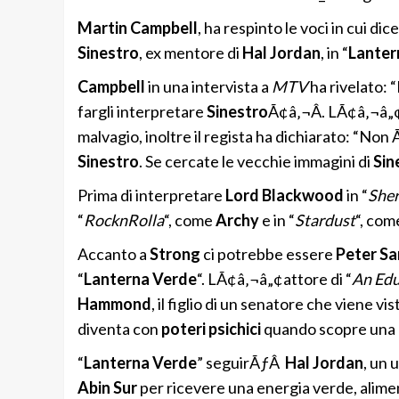
Martin Campbell
, ha respinto le voci in cui d
Sinestro
, ex mentore di
Hal Jordan
, in “
Lanter
Campbell
in una intervista a
MTV
ha rivelato: 
fargli interpretare
Sinestro
Ã¢â‚¬Â. LÃ¢â‚¬â„¢
malvagio, inoltre il regista ha dichiarato: “Non 
Sinestro
. Se cercate le vecchie immagini di
Sin
Prima di interpretare
Lord Blackwood
in “
She
“
RocknRolla
“, come
Archy
e in “
Stardust
“, co
Accanto a
Strong
ci potrebbe essere
Peter S
“
Lanterna Verde
“. LÃ¢â‚¬â„¢attore di “
An Edu
Hammond
, il figlio di un senatore che viene v
diventa con
poteri psichici
quando scopre una
“
Lanterna Verde
” seguirÃƒÂ
Hal Jordan
, un 
Abin Sur
per ricevere una energia verde, alimen