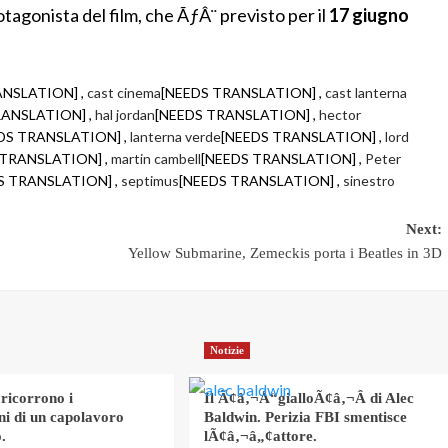
tagonista del film, che ÃƒÂ¨ previsto per il
17 giugno
ANSLATION] ,
cast cinema
[NEEDS TRANSLATION] ,
cast lanterna
RANSLATION] ,
hal jordan
[NEEDS TRANSLATION] ,
hector
DS TRANSLATION] ,
lanterna verde
[NEEDS TRANSLATION] ,
lord
 TRANSLATION] ,
martin cambell
[NEEDS TRANSLATION] ,
Peter
S TRANSLATION] ,
septimus
[NEEDS TRANSLATION] ,
sinestro
Next:
Yellow Submarine, Zemeckis porta i Beatles in 3D
Notizie
 ricorrono i
Il Ã¢â‚¬Å“gialloÃ¢â‚¬Â di Alec
ni di un capolavoro
Baldwin. Perizia FBI smentisce
.
lÃ¢â‚¬â„¢attore.