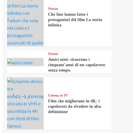
Notizie
Che fine hanno fatto i
protagonisti del film La storia
infinita
Notizie
Amici miei: ricorrono i
cinquant’anni di un capolavoro
senza tempo.
Cinema in TV
Film che migliorano in 4K: i
capolavori da rivedere in alta
definizione