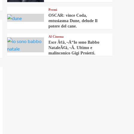
Premi
OSCAR: vince Coda,
entusiasma Dune, delude Il
potere del cane.
Al Cinema
Esce Ã¢â‚¬Å“Io sono Babbo
NataleÃ¢â‚¬Â. Ultimo e
malinconico Gigi Proietti.