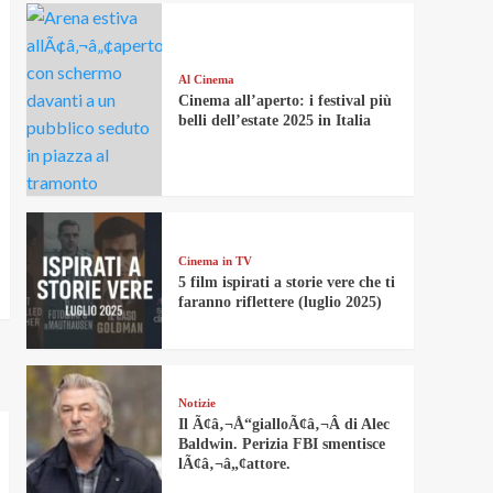
Al Cinema
Cinema all’aperto: i festival più
belli dell’estate 2025 in Italia
Cinema in TV
5 film ispirati a storie vere che ti
faranno riflettere (luglio 2025)
Notizie
Il Ã¢â‚¬Å“gialloÃ¢â‚¬Â di Alec
Baldwin. Perizia FBI smentisce
lÃ¢â‚¬â„¢attore.