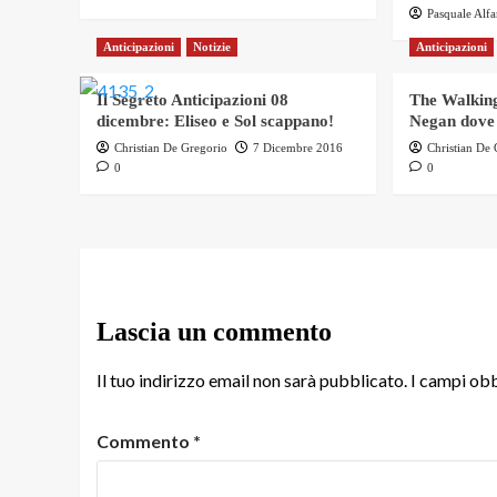
Pasquale Alf
Anticipazioni
Notizie
Anticipazioni
Il Segreto Anticipazioni 08
The Walking
dicembre: Eliseo e Sol scappano!
Negan dove
Christian De Gregorio
7 Dicembre 2016
Christian De
0
0
Lascia un commento
Il tuo indirizzo email non sarà pubblicato.
I campi obb
Commento
*