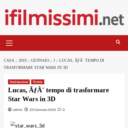
Salta
al
contenuto
Menu
principale
CASA
2010
GENNAIO
J
LUCAS, ÃƑÂ¨ TEMPO DI
TRASFORMARE STAR WARS IN 3D
Anticipazioni
Notizie
Lucas, ÃƒÂ¨ tempo di trasformare
Star Wars in 3D
admin
20 Gennaio 2010
0