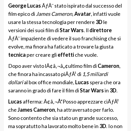
George Lucas
ÃƒÂ¨ stato ispirato dal successo del
film epico di
James Cameron
,
Avatar
, infatti vuole
usare la stessa tecnologia per rendere
3D
le
versioni dei suoi film di
Star Wars
. Il
direttore
ÃƒÂ¨ impaziente di vedere il suo franchising che si
evolve, ma finora ha faticato a trovare la giusta
tecnica
per creare gli
effetti
che vuole.
Dopo aver visto lÃ¢â‚¬â„¢ultimo film di
Cameron
,
che finora ha incassato piÃƒÂ¹ di
1,5 miliardi
dollari
al box office mondiale,
Lucas
spera che ora
saranno in grado di fare il film di
Star Wars
in
3D
.
Lucas
afferma: Ã¢â‚¬Å“Posso apprezzare ciÃƒÂ²
che
James Cameron
, ha attraversato per farlo.
Sono contento che sia stato un grande successo,
ma sopratutto ha lavorato molto bene in
3D
. Io non