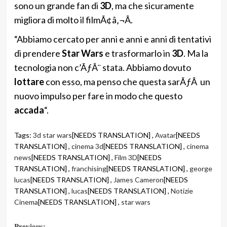
sono un grande fan di
3D
, ma che sicuramente
migliora di molto il filmÃ¢â‚¬Â.
“Abbiamo cercato per anni e anni e anni di tentativi
di prendere
Star Wars
e trasformarlo in
3D
. Ma la
tecnologia non c’ÃƒÂ¨ stata. Abbiamo dovuto
lottare
con esso, ma penso che questa sarÃƒÂ un
nuovo impulso per fare in modo che questo
accada
“.
Tags:
3d star wars
[NEEDS TRANSLATION] ,
Avatar
[NEEDS
TRANSLATION] ,
cinema 3d
[NEEDS TRANSLATION] ,
cinema
news
[NEEDS TRANSLATION] ,
Film 3D
[NEEDS
TRANSLATION] ,
franchising
[NEEDS TRANSLATION] ,
george
lucas
[NEEDS TRANSLATION] ,
James Cameron
[NEEDS
TRANSLATION] ,
lucas
[NEEDS TRANSLATION] ,
Notizie
Cinema
[NEEDS TRANSLATION] ,
star wars
Previous: