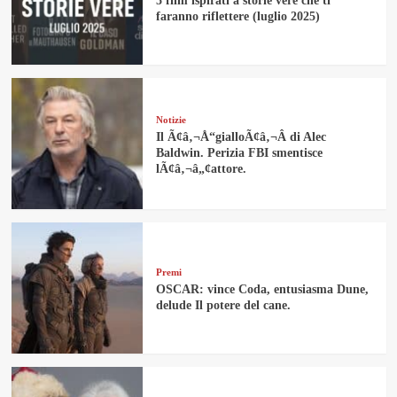
5 film ispirati a storie vere che ti
faranno riflettere (luglio 2025)
Notizie
Il Ã¢â‚¬Å“gialloÃ¢â‚¬Â di Alec
Baldwin. Perizia FBI smentisce
lÃ¢â‚¬â„¢attore.
Premi
OSCAR: vince Coda, entusiasma Dune,
delude Il potere del cane.