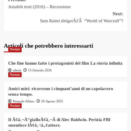
Post
Amabili resti (2010) – Recensione
navigation
Next:
Sam Raimi dirigerÃƒÂ “World of Warcraft”?
Articoli che potrebbero interessarti
Notizie
Che fine hanno fatto i protagonisti del film La storia infinita
admin
13 Gennaio 2026
Notizie
Amici miei: ricorrono i cinquant’anni di un capolavoro
senza tempo.
Pasquale Alfano
20 Agosto 2025
Notizie
Il Ã¢â‚¬Å“gialloÃ¢â‚¬Â di Alec Baldwin. Perizia FBI
smentisce lÃ¢â‚¬â„¢attore.