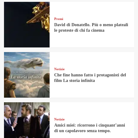
Premi
David di Donatello. Più o meno plateali
le proteste di chi fa cinema
Notizie
Che fine hanno fatto i protagonisti del
film La storia infinita
Notizie
Amici miei: ricorrono i cinquant’anni
di un capolavoro senza tempo.