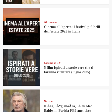
Al Cinema
Cinema all’aperto: i festival più belli
dell’estate 2025 in Italia
Cinema in TV
5 film ispirati a storie vere che ti
faranno riflettere (luglio 2025)
Notizie
Il Ã¢â‚¬Å“gialloÃ¢â‚¬Â di Alec
Baldwin. Perizia FBI smentisce