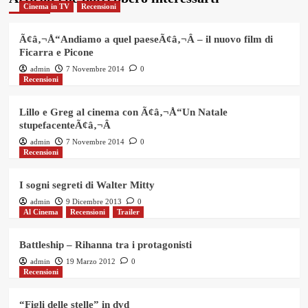
Cinema in TV
Recensioni
Ã¢â‚¬Å“Andiamo a quel paeseÃ¢â‚¬Â – il nuovo film di
Ficarra e Picone
admin
7 Novembre 2014
0
Recensioni
Lillo e Greg al cinema con Ã¢â‚¬Å“Un Natale
stupefacenteÃ¢â‚¬Â
admin
7 Novembre 2014
0
Recensioni
I sogni segreti di Walter Mitty
admin
9 Dicembre 2013
0
Al Cinema
Recensioni
Trailer
Battleship – Rihanna tra i protagonisti
admin
19 Marzo 2012
0
Recensioni
“Figli delle stelle” in dvd