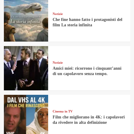
Notizie
Che fine hanno fatto i protagonisti del
film La storia infinita
Notizie
Amici miei: ricorrono i cinquant’anni
di un capolavoro senza tempo.
Cinema in TV
Film che migliorano in 4K: i capolavori
da rivedere in alta definizione