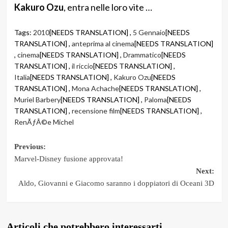
Kakuro Ozu
, entra nelle loro vite …
Tags:
2010
[NEEDS TRANSLATION] ,
5 Gennaio
[NEEDS
TRANSLATION] ,
anteprima al cinema
[NEEDS TRANSLATION]
,
cinema
[NEEDS TRANSLATION] ,
Drammatico
[NEEDS
TRANSLATION] ,
il riccio
[NEEDS TRANSLATION] ,
Italia
[NEEDS TRANSLATION] ,
Kakuro Ozu
[NEEDS
TRANSLATION] ,
Mona Achache
[NEEDS TRANSLATION] ,
Muriel Barbery
[NEEDS TRANSLATION] ,
Paloma
[NEEDS
TRANSLATION] ,
recensione film
[NEEDS TRANSLATION] ,
RenÃƒÂ©e Michel
Post
Previous:
Marvel-Disney fusione approvata!
navigation
Next:
Aldo, Giovanni e Giacomo saranno i doppiatori di Oceani 3D
Articoli che potrebbero interessarti