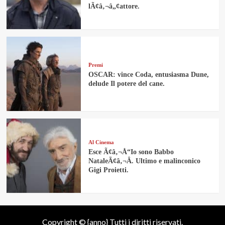
lÃ¢â‚¬â„¢attore.
Premi
OSCAR: vince Coda, entusiasma Dune,
delude Il potere del cane.
Al Cinema
Esce Ã¢â‚¬Å“Io sono Babbo
NataleÃ¢â‚¬Â. Ultimo e malinconico
Gigi Proietti.
Copyright © {anno} Tutti i diritti riservati.