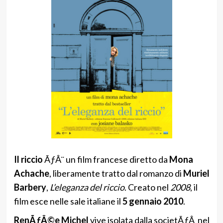
Il riccio
ÃƒÂ¨ un film francese diretto da
Mona
Achache
, liberamente tratto dal romanzo di
Muriel
Barbery
,
L’eleganza del riccio
. Creato nel
2008
, il
film esce nelle sale italiane il
5 gennaio 2010
.
RenÃƒÂ©e Michel
vive isolata dalla societÃƒÂ nel