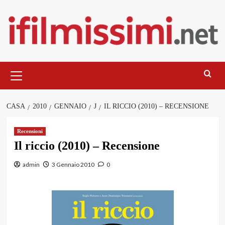
Salta
al
contenuto
Menu
principale
CASA
2010
GENNAIO
J
IL RICCIO (2010) – RECENSIONE
Recensioni
Il riccio (2010) – Recensione
admin
3 Gennaio 2010
0