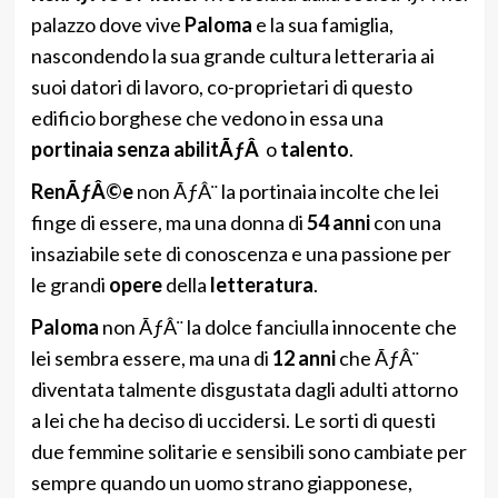
palazzo dove vive
Paloma
e la sua famiglia,
nascondendo la sua grande cultura letteraria ai
suoi datori di lavoro, co-proprietari di questo
edificio borghese che vedono in essa una
portinaia senza abilitÃƒÂ
o
talento
.
RenÃƒÂ©e
non ÃƒÂ¨ la portinaia incolte che lei
finge di essere, ma una donna di
54 anni
con una
insaziabile sete di conoscenza e una passione per
le grandi
opere
della
letteratura
.
Paloma
non ÃƒÂ¨ la dolce fanciulla innocente che
lei sembra essere, ma una di
12 anni
che ÃƒÂ¨
diventata talmente disgustata dagli adulti attorno
a lei che ha deciso di uccidersi. Le sorti di questi
due femmine solitarie e sensibili sono cambiate per
sempre quando un uomo strano giapponese,