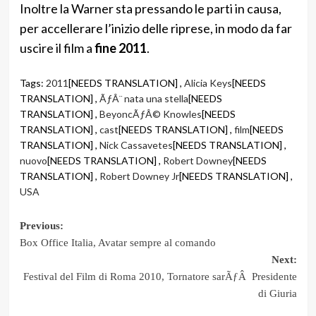
Inoltre la Warner sta pressando le parti in causa,
per accellerare l’inizio delle riprese, in modo da far
uscire il film a
fine 2011
.
Tags:
2011
[NEEDS TRANSLATION] ,
Alicia Keys
[NEEDS
TRANSLATION] ,
ÃƒÂ¨ nata una stella
[NEEDS
TRANSLATION] ,
BeyoncÃƒÂ© Knowles
[NEEDS
TRANSLATION] ,
cast
[NEEDS TRANSLATION] ,
film
[NEEDS
TRANSLATION] ,
Nick Cassavetes
[NEEDS TRANSLATION] ,
nuovo
[NEEDS TRANSLATION] ,
Robert Downey
[NEEDS
TRANSLATION] ,
Robert Downey Jr
[NEEDS TRANSLATION] ,
USA
Post
Previous:
Box Office Italia, Avatar sempre al comando
navigation
Next:
Festival del Film di Roma 2010, Tornatore sarÃƒÂ Presidente
di Giuria