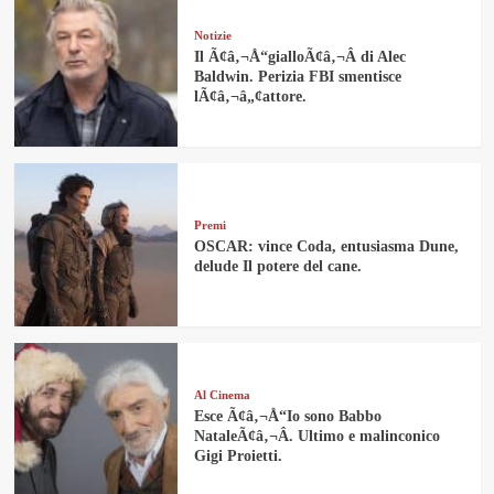
Notizie
Il Ã¢â‚¬Å“gialloÃ¢â‚¬Â di Alec
Baldwin. Perizia FBI smentisce
lÃ¢â‚¬â„¢attore.
Premi
OSCAR: vince Coda, entusiasma Dune,
delude Il potere del cane.
Al Cinema
Esce Ã¢â‚¬Å“Io sono Babbo
NataleÃ¢â‚¬Â. Ultimo e malinconico
Gigi Proietti.