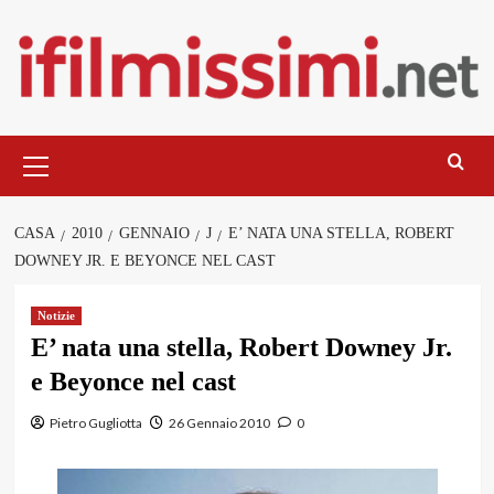
Salta
al
contenuto
Menu
principale
CASA
2010
GENNAIO
J
E’ NATA UNA STELLA, ROBERT
DOWNEY JR. E BEYONCE NEL CAST
Notizie
E’ nata una stella, Robert Downey Jr.
e Beyonce nel cast
Pietro Gugliotta
26 Gennaio 2010
0