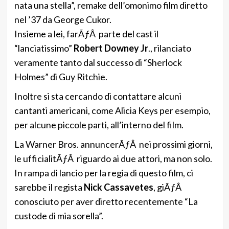
nata una stella”, remake dell’omonimo film diretto
nel ’37 da George Cukor.
Insieme a lei, farÃƒÂ parte del cast il
“lanciatissimo”
Robert Downey Jr
., rilanciato
veramente tanto dal successo di “Sherlock
Holmes” di Guy Ritchie.
Inoltre si sta cercando di contattare alcuni
cantanti americani, come Alicia Keys per esempio,
per alcune piccole parti, all’interno del film.
La Warner Bros. annuncerÃƒÂ nei prossimi giorni,
le ufficialitÃƒÂ riguardo ai due attori, ma non solo.
In rampa di lancio per la regia di questo film, ci
sarebbe il regista
Nick Cassavetes
, giÃƒÂ
conosciuto per aver diretto recentemente “La
custode di mia sorella”.