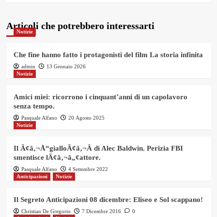
Articoli che potrebbero interessarti
Notizie
Che fine hanno fatto i protagonisti del film La storia infinita
admin
13 Gennaio 2026
Notizie
Amici miei: ricorrono i cinquant’anni di un capolavoro
senza tempo.
Pasquale Alfano
20 Agosto 2025
Notizie
Il Ã¢â‚¬Å“gialloÃ¢â‚¬Â di Alec Baldwin. Perizia FBI
smentisce lÃ¢â‚¬â„¢attore.
Pasquale Alfano
4 Settembre 2022
Anticipazioni
Notizie
Il Segreto Anticipazioni 08 dicembre: Eliseo e Sol scappano!
Christian De Gregorio
7 Dicembre 2016
0