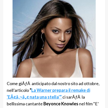
Come giÃƒÂ anticipato dal nostro sito ad ottobre,
nell’articolo
“
La Warner prepara il remake di
‘EÃ¢â‚¬â„¢ nata una stella’”
ci sarÃƒÂ la
bellissima cantante
Beyonce Knowles
nel film “E’