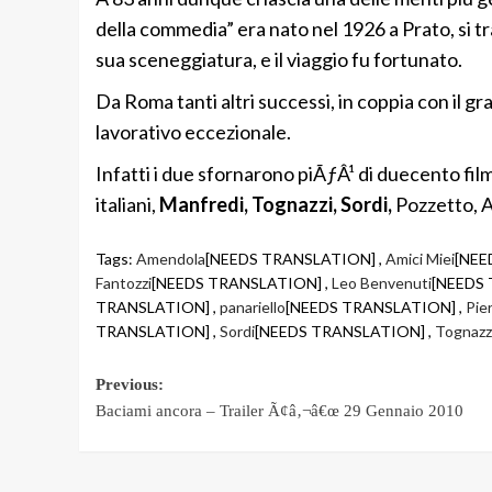
della commedia” era nato nel 1926 a Prato, si
sua sceneggiatura, e il viaggio fu fortunato.
Da Roma tanti altri successi, in coppia con il g
lavorativo eccezionale.
Infatti i due sfornarono piÃƒÂ¹ di duecento film,
italiani,
Manfredi, Tognazzi, Sordi,
Pozzetto, A
Tags:
Amendola
[NEEDS TRANSLATION] ,
Amici Miei
[NEE
Fantozzi
[NEEDS TRANSLATION] ,
Leo Benvenuti
[NEEDS 
TRANSLATION] ,
panariello
[NEEDS TRANSLATION] ,
Pie
TRANSLATION] ,
Sordi
[NEEDS TRANSLATION] ,
Tognazz
Post
Previous:
Baciami ancora – Trailer Ã¢â‚¬â€œ 29 Gennaio 2010
navigation