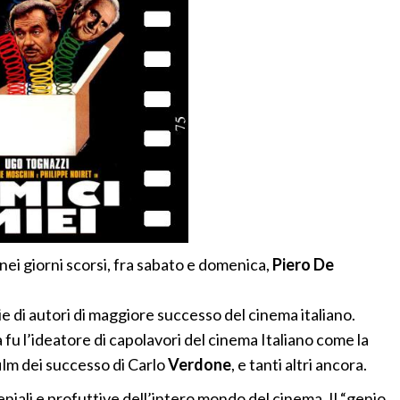
nei giorni scorsi, fra sabato e domenica,
Piero De
ie di autori di maggiore successo del cinema italiano.
a fu l’ideatore di capolavori del cinema Italiano come la
 film dei successo di Carlo
Verdone
, e tanti altri ancora.
eniali e profuttive dell’intero mondo del cinema. Il “genio