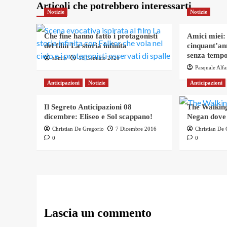
Articoli che potrebbero interessarti
Notizie
Notizie
Che fine hanno fatto i protagonisti
Amici miei:
del film La storia infinita
cinquant’an
senza tempo
admin
13 Gennaio 2026
Pasquale Alf
Anticipazioni
Notizie
Anticipazioni
Il Segreto Anticipazioni 08
The Walking
dicembre: Eliseo e Sol scappano!
Negan dove
Christian De Gregorio
7 Dicembre 2016
Christian De
0
0
Lascia un commento