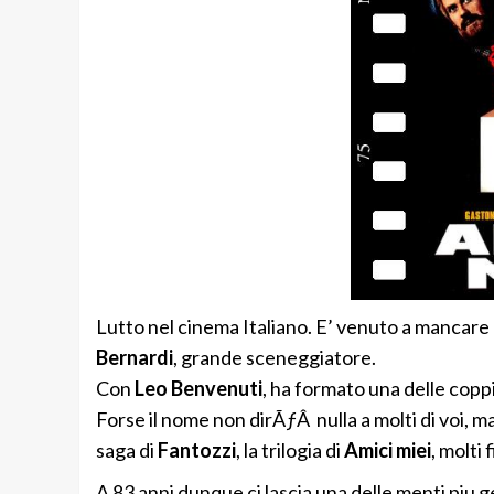
Lutto nel cinema Italiano. E’ venuto a mancare 
Bernardi
, grande sceneggiatore.
Con
Leo Benvenuti
, ha formato una delle copp
Forse il nome non dirÃƒÂ nulla a molti di voi, m
saga di
Fantozzi
, la trilogia di
Amici miei
, molti
A 83 anni dunque ci lascia una delle menti piu g