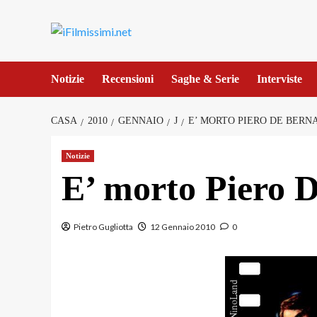
Salta
al
contenuto
Notizie
Recensioni
Saghe & Serie
Interviste
CASA
2010
GENNAIO
J
E’ MORTO PIERO DE BERN
Notizie
E’ morto Piero 
Pietro Gugliotta
12 Gennaio 2010
0