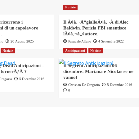
Notizie
 ricorrono i
Il Ã¢â‚¬Å“gialloÃ¢â‚¬Â di Alec
ni di un capolavoro
Baldwin. Perizia FBI smentisce
.
lÃ¢â‚¬â„¢attore.
ano
20 Agosto 2025
Pasquale Alfano
4 Settembre 2022
Notizie
Anticipazioni
Notizie
 Dead Anticipazioni –
Il Segreto Anticipazioni 06
 tornerÃƒÂ ?
dicembre: Mariana e Nicolas se ne
vanno!
 Gregorio
5 Dicembre 2016
Christian De Gregorio
5 Dicembre 2016
0