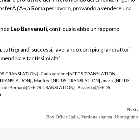
 trasferÃƒÂ¬ a Roma per lavoro, provando a vendere una
rande
Leo Benvenuti
, con il quale ebbe un rapporto
 tutti grandi successi, lavorando con i piu grandi attori
mendola e tantissimi altri.
DS TRANSLATION] ,
Carlo verdone
[NEEDS TRANSLATION] ,
TRANSLATION] ,
Manfredi
[NEEDS TRANSLATION] ,
morte
[NEEDS
ro de Bernardi
[NEEDS TRANSLATION] ,
Pozzetto
[NEEDS
i
Next:
Box Office Italia, Verdone sbanca il botteghino