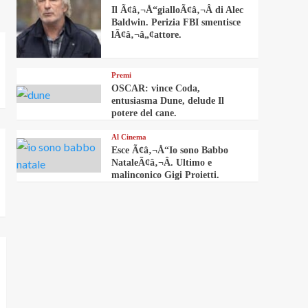
Il Ã¢â‚¬Å“gialloÃ¢â‚¬Â di Alec
Baldwin. Perizia FBI smentisce
lÃ¢â‚¬â„¢attore.
Premi
OSCAR: vince Coda,
entusiasma Dune, delude Il
potere del cane.
Al Cinema
Esce Ã¢â‚¬Å“Io sono Babbo
NataleÃ¢â‚¬Â. Ultimo e
malinconico Gigi Proietti.