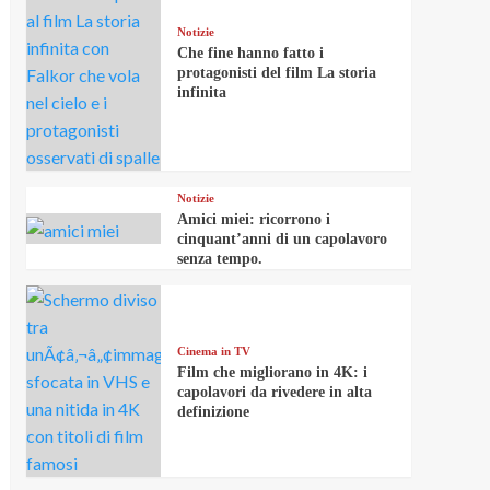
Notizie
Che fine hanno fatto i
protagonisti del film La storia
infinita
Notizie
Amici miei: ricorrono i
cinquant’anni di un capolavoro
senza tempo.
Cinema in TV
Film che migliorano in 4K: i
capolavori da rivedere in alta
definizione