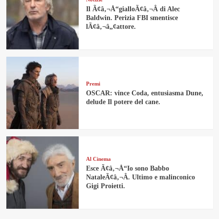
Il Ã¢â‚¬Å“gialloÃ¢â‚¬Â di Alec
Baldwin. Perizia FBI smentisce
lÃ¢â‚¬â„¢attore.
Premi
OSCAR: vince Coda, entusiasma Dune,
delude Il potere del cane.
Al Cinema
Esce Ã¢â‚¬Å“Io sono Babbo
NataleÃ¢â‚¬Â. Ultimo e malinconico
Gigi Proietti.