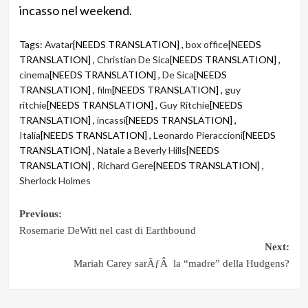
incasso nel weekend.
Tags:
Avatar
[NEEDS TRANSLATION] ,
box office
[NEEDS
TRANSLATION] ,
Christian De Sica
[NEEDS TRANSLATION] ,
cinema
[NEEDS TRANSLATION] ,
De Sica
[NEEDS
TRANSLATION] ,
film
[NEEDS TRANSLATION] ,
guy
ritchie
[NEEDS TRANSLATION] ,
Guy Ritchie
[NEEDS
TRANSLATION] ,
incassi
[NEEDS TRANSLATION] ,
Italia
[NEEDS TRANSLATION] ,
Leonardo Pieraccioni
[NEEDS
TRANSLATION] ,
Natale a Beverly Hills
[NEEDS
TRANSLATION] ,
Richard Gere
[NEEDS TRANSLATION] ,
Sherlock Holmes
Post
Previous:
Rosemarie DeWitt nel cast di Earthbound
navigation
Next:
Mariah Carey sarÃƒÂ la “madre” della Hudgens?