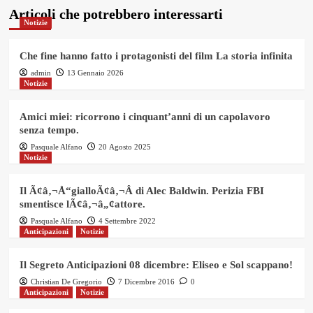
Articoli che potrebbero interessarti
Notizie
Che fine hanno fatto i protagonisti del film La storia infinita
admin
13 Gennaio 2026
Notizie
Amici miei: ricorrono i cinquant’anni di un capolavoro
senza tempo.
Pasquale Alfano
20 Agosto 2025
Notizie
Il Ã¢â‚¬Å“gialloÃ¢â‚¬Â di Alec Baldwin. Perizia FBI
smentisce lÃ¢â‚¬â„¢attore.
Pasquale Alfano
4 Settembre 2022
Anticipazioni
Notizie
Il Segreto Anticipazioni 08 dicembre: Eliseo e Sol scappano!
Christian De Gregorio
7 Dicembre 2016
0
Anticipazioni
Notizie