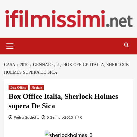
Salta
al
contenuto
Menu
principale
CASA
2010
GENNAIO
J
BOX OFFICE ITALIA, SHERLOCK
HOLMES SUPERA DE SICA
Box Office
Notizie
Box Office Italia, Sherlock Holmes
supera De Sica
Pietro Gugliotta
5 Gennaio 2010
0