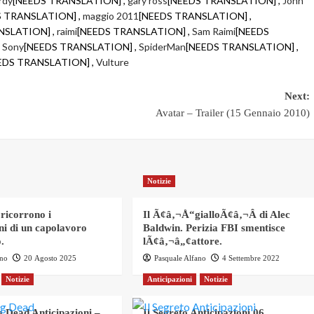
rdy
[NEEDS TRANSLATION] ,
gary ross
[NEEDS TRANSLATION] ,
John
S TRANSLATION] ,
maggio 2011
[NEEDS TRANSLATION] ,
NSLATION] ,
raimi
[NEEDS TRANSLATION] ,
Sam Raimi
[NEEDS
,
Sony
[NEEDS TRANSLATION] ,
SpiderMan
[NEEDS TRANSLATION] ,
EDS TRANSLATION] ,
Vulture
Next:
Avatar – Trailer (15 Gennaio 2010)
Notizie
 ricorrono i
Il Ã¢â‚¬Å“gialloÃ¢â‚¬Â di Alec
ni di un capolavoro
Baldwin. Perizia FBI smentisce
.
lÃ¢â‚¬â„¢attore.
ano
20 Agosto 2025
Pasquale Alfano
4 Settembre 2022
Notizie
Anticipazioni
Notizie
 Dead Anticipazioni –
Il Segreto Anticipazioni 06