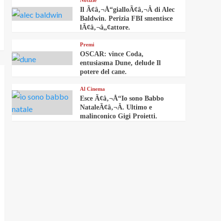
Notizie
Il Ã¢â‚¬Å“gialloÃ¢â‚¬Â di Alec
Baldwin. Perizia FBI smentisce
lÃ¢â‚¬â„¢attore.
Premi
OSCAR: vince Coda,
entusiasma Dune, delude Il
potere del cane.
Al Cinema
Esce Ã¢â‚¬Å“Io sono Babbo
NataleÃ¢â‚¬Â. Ultimo e
malinconico Gigi Proietti.