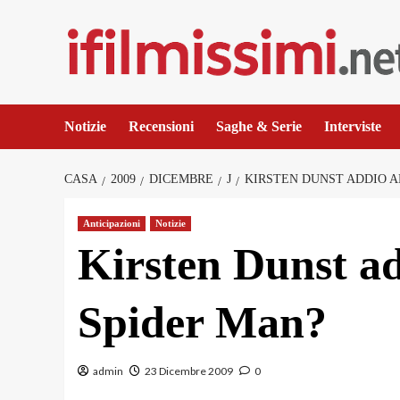
Salta
al
contenuto
Notizie
Recensioni
Saghe & Serie
Interviste
CASA
2009
DICEMBRE
J
KIRSTEN DUNST ADDIO A
Anticipazioni
Notizie
Kirsten Dunst ad
Spider Man?
admin
23 Dicembre 2009
0