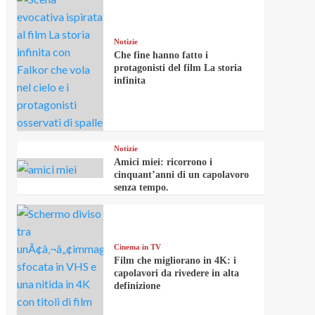
Notizie
Che fine hanno fatto i
protagonisti del film La storia
infinita
Notizie
Amici miei: ricorrono i
cinquant’anni di un capolavoro
senza tempo.
Cinema in TV
Film che migliorano in 4K: i
capolavori da rivedere in alta
definizione