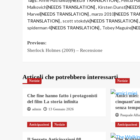
Tags:
Anne Hathaway
[NEEDS TRANSLATION] ,
Felicia Ha
Malkovich
[NEEDS TRANSLATION] ,
Kirsten Dunst
[NEED
Marvel
[NEEDS TRANSLATION] ,
marzo 2010
[NEEDS TRA
TRANSLATION] ,
scott stokdyk
[NEEDS TRANSLATION] 
spiderman 4
[NEEDS TRANSLATION] ,
Tobey Maguire
[NE
Post
Previous:
Sherlock Holmes (2009) – Recensione
navigation
Articoli che potrebbero interessarti
Notizie
Notizie
Che fine hanno fatto i protagonisti
Amici miei:
del film La storia infinita
cinquant’an
senza tempo
admin
13 Gennaio 2026
Pasquale Alf
Anticipazioni
Notizie
Anticipazioni
Il Segreto Anticipazioni 08
The Walking