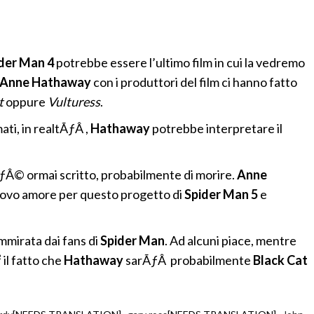
der Man 4
potrebbe essere l’ultimo film in cui la vedremo
Anne Hathaway
con i produttori del film ci hanno fatto
t
oppure
Vulturess
.
ti, in realtÃƒÂ ,
Hathaway
potrebbe interpretare il
ÃƒÂ© ormai scritto, probabilmente di morire.
Anne
ovo amore per questo progetto di
Spider Man 5
e
mirata dai fans di
Spider Man
. Ad alcuni piace, mentre
 il fatto che
Hathaway
sarÃƒÂ probabilmente
Black Cat