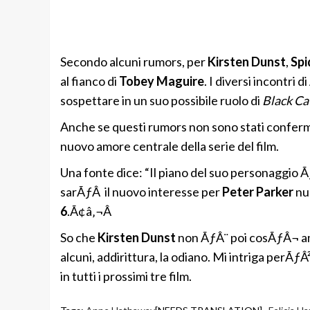
Secondo alcuni rumors, per
Kirsten Dunst
,
Spi
al fianco di
Tobey Maguire
. I diversi incontri di
sospettare in un suo possibile ruolo di
Black Ca
Anche se questi rumors non sono stati conferma
nuovo amore centrale della serie del film.
Una fonte dice: “Il piano del suo personaggio 
sarÃƒÂ il nuovo interesse per
Peter Parker
nu
6
.Ã¢â‚¬Â
So che
Kirsten Dunst
non ÃƒÂ¨ poi cosÃƒÂ¬ am
alcuni, addirittura, la odiano. Mi intriga perÃƒÂ²
in tutti i prossimi tre film.