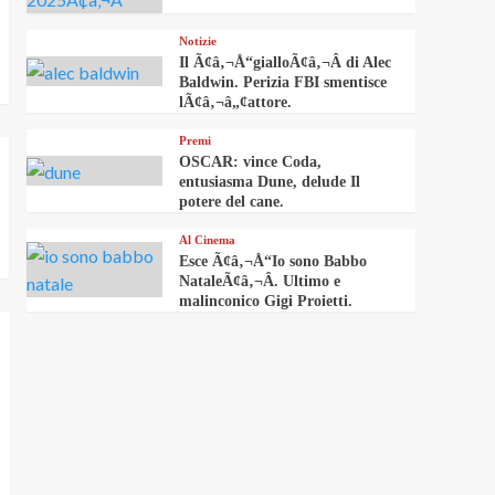
Notizie
Il Ã¢â‚¬Å“gialloÃ¢â‚¬Â di Alec
Baldwin. Perizia FBI smentisce
lÃ¢â‚¬â„¢attore.
Premi
OSCAR: vince Coda,
entusiasma Dune, delude Il
potere del cane.
Al Cinema
Esce Ã¢â‚¬Å“Io sono Babbo
NataleÃ¢â‚¬Â. Ultimo e
malinconico Gigi Proietti.