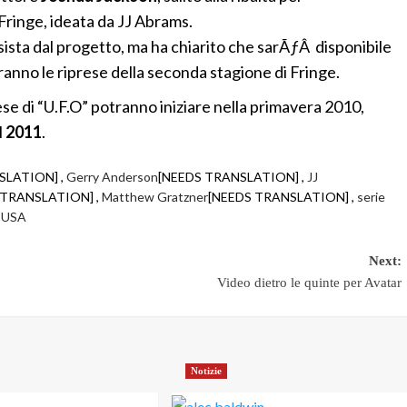
 Fringe, ideata da JJ Abrams.
sista dal progetto, ma ha chiarito che sarÃƒÂ disponibile
iranno le riprese della seconda stagione di Fringe.
rese di “U.F.O” potranno iniziare nella primavera 2010,
l
2011
.
SLATION] ,
Gerry Anderson
[NEEDS TRANSLATION] ,
JJ
 TRANSLATION] ,
Matthew Gratzner
[NEEDS TRANSLATION] ,
serie
,
USA
Next:
Video dietro le quinte per Avatar
Notizie