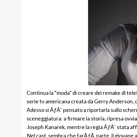
Continua la “moda” di creare dei remake di telefi
serie tv americana creata da Gerry Anderson, 
Adesso si ÃƒÂ¨ pensato a riportarla sullo sche
sceneggiatura: a firmare la storia, ripresa ovv
Joseph Kanarek, mentre la regia ÃƒÂ¨ stata aff
Nel cast, sembra che farÃƒÂ parte, il giovane 