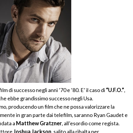
lm di successo negli anni ’70 e ’80. E’ il caso di
“U.F.O.”
,
che ebbe grandissimo successo negli Usa.
rmo, producendo un film che ne possa valorizzare la
iamente in gran parte dai telefilm, saranno Ryan Gaudet e
idata a
Matthew Gratzner
, all’esordio come regista.
attore
Joshua Jackson
, salito alla ribalta per