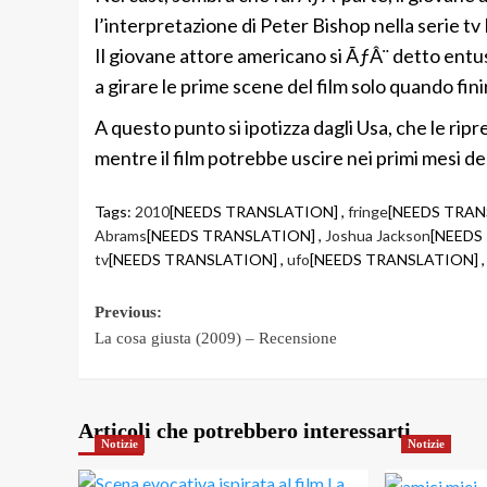
l’interpretazione di Peter Bishop nella serie tv
Il giovane attore americano si ÃƒÂ¨ detto entu
a girare le prime scene del film solo quando fin
A questo punto si ipotizza dagli Usa, che le rip
mentre il film potrebbe uscire nei primi mesi de
Tags:
2010
[NEEDS TRANSLATION] ,
fringe
[NEEDS TRAN
Abrams
[NEEDS TRANSLATION] ,
Joshua Jackson
[NEEDS
tv
[NEEDS TRANSLATION] ,
ufo
[NEEDS TRANSLATION] 
Post
Previous:
La cosa giusta (2009) – Recensione
navigation
Articoli che potrebbero interessarti
Notizie
Notizie