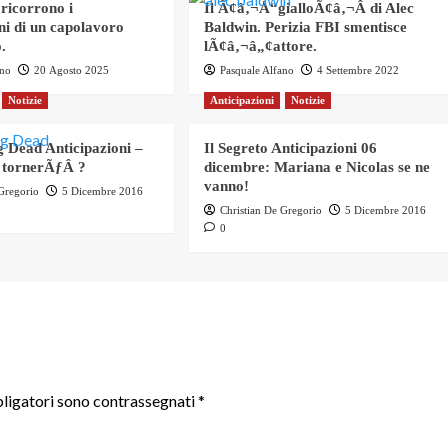
 ricorrono i
Il Ã¢â‚¬Å“gialloÃ¢â‚¬Â di Alec
ni di un capolavoro
Baldwin. Perizia FBI smentisce
.
lÃ¢â‚¬â„¢attore.
ano
20 Agosto 2025
Pasquale Alfano
4 Settembre 2022
Notizie
Anticipazioni
Notizie
 Dead Anticipazioni –
Il Segreto Anticipazioni 06
 tornerÃƒÂ ?
dicembre: Mariana e Nicolas se ne
vanno!
 Gregorio
5 Dicembre 2016
Christian De Gregorio
5 Dicembre 2016
0
ligatori sono contrassegnati
*