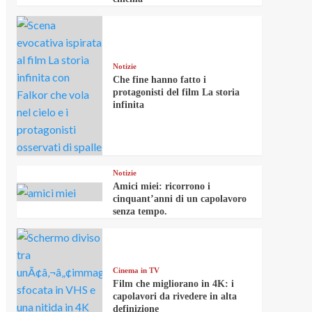
Notizie
Che fine hanno fatto i
protagonisti del film La storia
infinita
Notizie
Amici miei: ricorrono i
cinquant’anni di un capolavoro
senza tempo.
Cinema in TV
Film che migliorano in 4K: i
capolavori da rivedere in alta
definizione