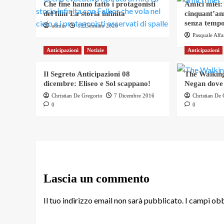
Che fine hanno fatto i protagonisti
Amici miei:
del film La storia infinita
cinquant’an
senza tempo
admin
13 Gennaio 2026
Pasquale Alf
Anticipazioni
Notizie
Anticipazioni
Il Segreto Anticipazioni 08
The Walking
dicembre: Eliseo e Sol scappano!
Negan dove
Christian De Gregorio
7 Dicembre 2016
Christian De
0
0
Lascia un commento
Il tuo indirizzo email non sarà pubblicato.
I campi obb