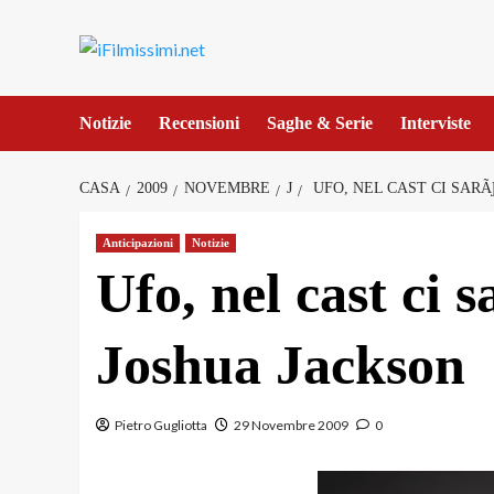
Salta
al
contenuto
Notizie
Recensioni
Saghe & Serie
Interviste
CASA
2009
NOVEMBRE
J
UFO, NEL CAST CI SAR
Anticipazioni
Notizie
Ufo, nel cast ci
Joshua Jackson
Pietro Gugliotta
29 Novembre 2009
0