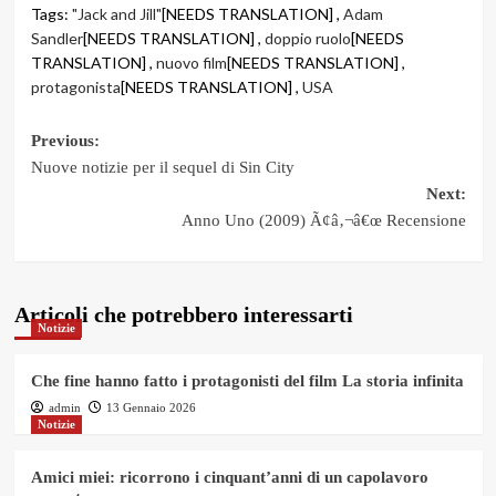
Tags:
"Jack and Jill"
[NEEDS TRANSLATION] ,
Adam
Sandler
[NEEDS TRANSLATION] ,
doppio ruolo
[NEEDS
TRANSLATION] ,
nuovo film
[NEEDS TRANSLATION] ,
protagonista
[NEEDS TRANSLATION] ,
USA
Post
Previous:
Nuove notizie per il sequel di Sin City
navigation
Next:
Anno Uno (2009) Ã¢â‚¬â€œ Recensione
Articoli che potrebbero interessarti
Notizie
Che fine hanno fatto i protagonisti del film La storia infinita
admin
13 Gennaio 2026
Notizie
Amici miei: ricorrono i cinquant’anni di un capolavoro