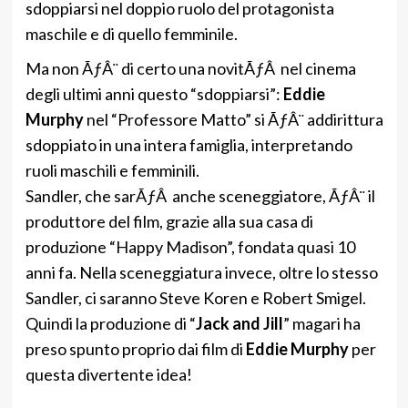
sdoppiarsi nel doppio ruolo del protagonista
maschile e di quello femminile.
Ma non ÃƒÂ¨ di certo una novitÃƒÂ nel cinema
degli ultimi anni questo “sdoppiarsi”:
Eddie
Murphy
nel “Professore Matto” si ÃƒÂ¨ addirittura
sdoppiato in una intera famiglia, interpretando
ruoli maschili e femminili.
Sandler, che sarÃƒÂ anche sceneggiatore, ÃƒÂ¨ il
produttore del film, grazie alla sua casa di
produzione “Happy Madison”, fondata quasi 10
anni fa. Nella sceneggiatura invece, oltre lo stesso
Sandler, ci saranno Steve Koren e Robert Smigel.
Quindi la produzione di “
Jack and Jill
” magari ha
preso spunto proprio dai film di
Eddie Murphy
per
questa divertente idea!