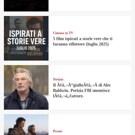
Cinema in TV
5 film ispirati a storie vere che ti
faranno riflettere (luglio 2025)
Notizie
Il Ã¢â‚¬Å“gialloÃ¢â‚¬Â di Alec
Baldwin. Perizia FBI smentisce
lÃ¢â‚¬â„¢attore.
Premi