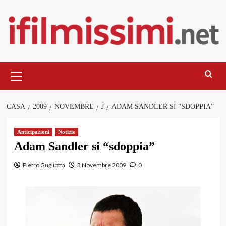
Salta
al
contenuto
Menu
principale
CASA
2009
NOVEMBRE
J
ADAM SANDLER SI “SDOPPIA”
Anticipazioni
Notizie
Adam Sandler si “sdoppia”
Pietro Gugliotta
3 Novembre 2009
0