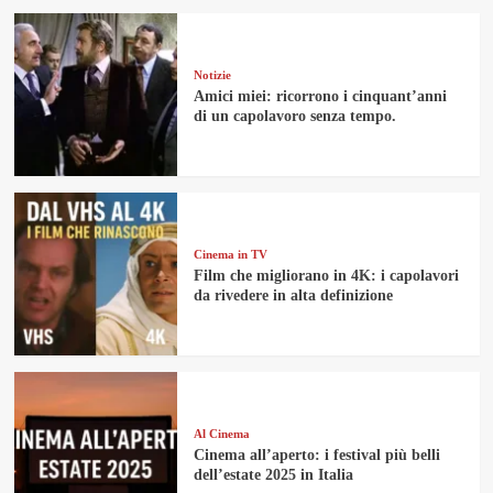
Notizie
Amici miei: ricorrono i cinquant’anni
di un capolavoro senza tempo.
Cinema in TV
Film che migliorano in 4K: i capolavori
da rivedere in alta definizione
Al Cinema
Cinema all’aperto: i festival più belli
dell’estate 2025 in Italia