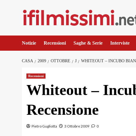
Salta
al
contenuto
Notizie
Recensioni
Saghe & Serie
Interviste
CASA
2009
OTTOBRE
J
WHITEOUT – INCUBO BIANC
Recensioni
Whiteout – Incu
Recensione
Pietro Gugliotta
3 Ottobre 2009
0