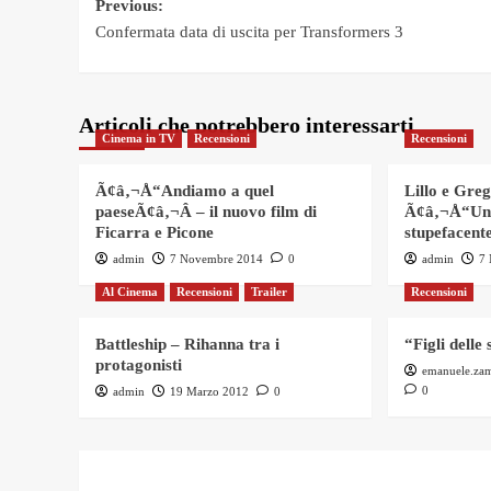
Post
Previous:
Confermata data di uscita per Transformers 3
navigation
Articoli che potrebbero interessarti
Cinema in TV
Recensioni
Recensioni
Ã¢â‚¬Å“Andiamo a quel
Lillo e Gre
paeseÃ¢â‚¬Â – il nuovo film di
Ã¢â‚¬Å“Un
Ficarra e Picone
stupefacent
admin
7 Novembre 2014
0
admin
7
Al Cinema
Recensioni
Trailer
Recensioni
Battleship – Rihanna tra i
“Figli delle 
protagonisti
emanuele.za
0
admin
19 Marzo 2012
0