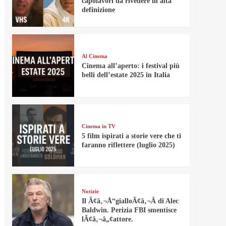
capolavori da rivedere in alta
definizione
Al Cinema
Cinema all’aperto: i festival più
belli dell’estate 2025 in Italia
Cinema in TV
5 film ispirati a storie vere che ti
faranno riflettere (luglio 2025)
Notizie
Il Ã¢â‚¬Å“gialloÃ¢â‚¬Â di Alec
Baldwin. Perizia FBI smentisce
lÃ¢â‚¬â„¢attore.