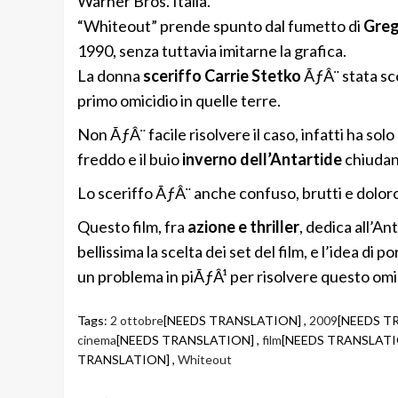
Warner Bros. Italia.
“Whiteout” prende spunto dal fumetto di
Greg
1990, senza tuttavia imitarne la grafica.
La donna
sceriffo Carrie Stetko
ÃƒÂ¨ stata sce
primo omicidio in quelle terre.
Non ÃƒÂ¨ facile risolvere il caso, infatti ha solo
freddo e il buio
inverno dell’Antartide
chiudano
Lo sceriffo ÃƒÂ¨ anche confuso, brutti e doloros
Questo film, fra
azione e thriller
, dedica all’A
bellissima la scelta dei set del film, e l’idea di
un problema in piÃƒÂ¹ per risolvere questo omi
Tags:
2 ottobre
[NEEDS TRANSLATION] ,
2009
[NEEDS T
cinema
[NEEDS TRANSLATION] ,
film
[NEEDS TRANSLATI
TRANSLATION] ,
Whiteout