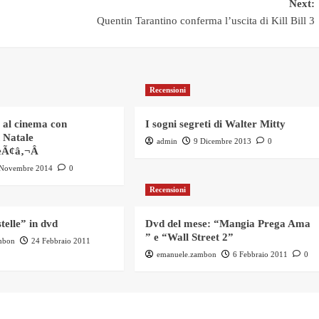
Next:
Quentin Tarantino conferma l’uscita di Kill Bill 3
Recensioni
g al cinema con
I sogni segreti di Walter Mitty
 Natale
admin
9 Dicembre 2013
0
eÃ¢â‚¬Â
 Novembre 2014
0
Recensioni
stelle” in dvd
Dvd del mese: “Mangia Prega Ama
” e “Wall Street 2”
mbon
24 Febbraio 2011
emanuele.zambon
6 Febbraio 2011
0