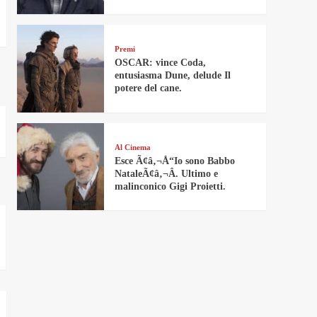
Premi
OSCAR: vince Coda,
entusiasma Dune, delude Il
potere del cane.
Al Cinema
Esce Ã¢â‚¬Å“Io sono Babbo
NataleÃ¢â‚¬Â. Ultimo e
malinconico Gigi Proietti.