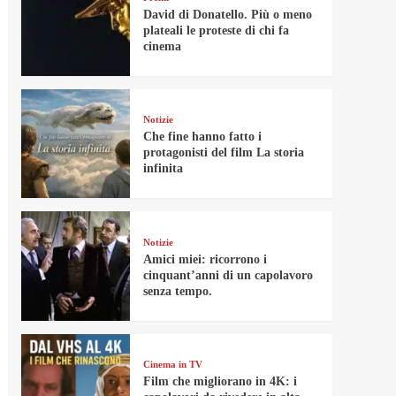
David di Donatello. Più o meno
plateali le proteste di chi fa
cinema
Notizie
Che fine hanno fatto i
protagonisti del film La storia
infinita
Notizie
Amici miei: ricorrono i
cinquant’anni di un capolavoro
senza tempo.
Cinema in TV
Film che migliorano in 4K: i