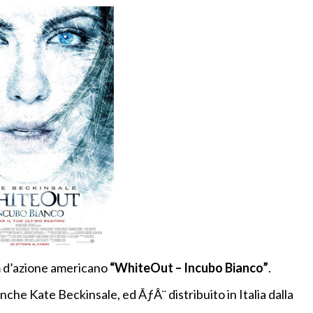
lm d’azione americano
“WhiteOut – Incubo Bianco”
.
anche Kate Beckinsale, ed ÃƒÂ¨ distribuito in Italia dalla