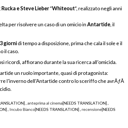
 Rucka e Steve Lieber
“
Whiteout
“, realizzato negli anni
lta per risolvere un caso di un omicio in
Antartide
, il
3 giorni
di tempo a disposizione, prima che cala il sole e il
 il caso.
i ricordi, affiorano durante la sua ricerca all’omicida.
ntartide un ruolo importante, quasi di protagonista:
 porre l’inverno dell’Antartide contro lo sceriffo che avrÃƒÂ
cidio.
RANSLATION] ,
anteprima al cinema
[NEEDS TRANSLATION] ,
ON] ,
Incubo Bianco
[NEEDS TRANSLATION] ,
recensione
[NEEDS