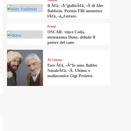
Notizie
Il Ã¢â‚¬Å“gialloÃ¢â‚¬Â di Alec
Baldwin. Perizia FBI smentisce
lÃ¢â‚¬â„¢attore.
Premi
OSCAR: vince Coda,
entusiasma Dune, delude Il
potere del cane.
Al Cinema
Esce Ã¢â‚¬Å“Io sono Babbo
NataleÃ¢â‚¬Â. Ultimo e
malinconico Gigi Proietti.