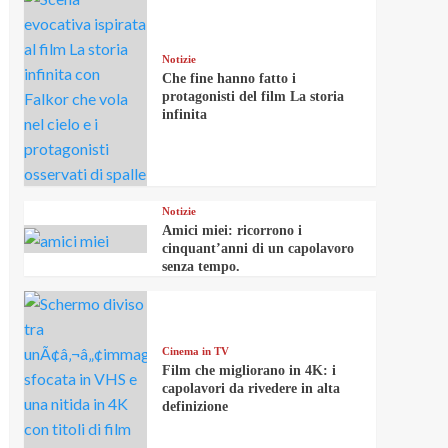
Notizie
Che fine hanno fatto i
protagonisti del film La storia
infinita
Notizie
Amici miei: ricorrono i
cinquant’anni di un capolavoro
senza tempo.
Cinema in TV
Film che migliorano in 4K: i
capolavori da rivedere in alta
definizione