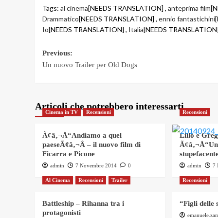
Tags:
al cinema
[NEEDS TRANSLATION] ,
anteprima film
[
Drammatico
[NEEDS TRANSLATION] ,
ennio fantastichini
Io
[NEEDS TRANSLATION] ,
Italia
[NEEDS TRANSLATION]
Post
Previous:
Un nuovo Trailer per Old Dogs
navigation
Articoli che potrebbero interessarti
Cinema in TV
Recensioni
Recensioni
Ã¢â‚¬Å“Andiamo a quel
Lillo e Gre
paeseÃ¢â‚¬Â – il nuovo film di
Ã¢â‚¬Å“Un
Ficarra e Picone
stupefacent
admin
7 Novembre 2014
0
admin
7
Al Cinema
Recensioni
Trailer
Recensioni
Battleship – Rihanna tra i
“Figli delle 
protagonisti
emanuele.za