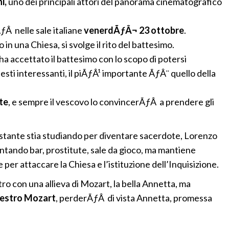
i,
uno dei principali attori del panorama cinematografico
ÃƒÂ nelle sale italiane
venerdÃƒÂ¬ 23 ottobre
.
in una Chiesa, si svolge il rito del battesimo.
ha accettato il battesimo con lo scopo di potersi
 testi interessanti, il piÃƒÂ¹ importante ÃƒÂ¨ quello della
te
, e sempre il vescovo lo convincerÃƒÂ a prendere gli
ante stia studiando per diventare sacerdote, Lorenzo
entando bar, prostitute, sale da gioco, ma mantiene
per attaccare la Chiesa e l’istituzione dell’Inquisizione.
ro con una allieva di Mozart, la bella Annetta, ma
estro Mozart
, perderÃƒÂ di vista Annetta, promessa