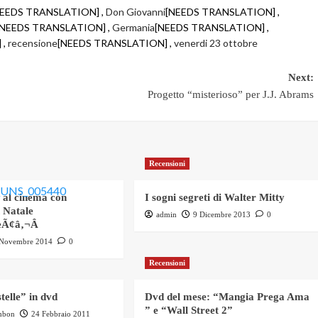
NEEDS TRANSLATION] ,
Don Giovanni
[NEEDS TRANSLATION] ,
[NEEDS TRANSLATION] ,
Germania
[NEEDS TRANSLATION] ,
 ,
recensione
[NEEDS TRANSLATION] ,
venerdi 23 ottobre
Next:
Progetto “misterioso” per J.J. Abrams
Recensioni
g al cinema con
I sogni segreti di Walter Mitty
 Natale
admin
9 Dicembre 2013
0
eÃ¢â‚¬Â
 Novembre 2014
0
Recensioni
stelle” in dvd
Dvd del mese: “Mangia Prega Ama
” e “Wall Street 2”
mbon
24 Febbraio 2011