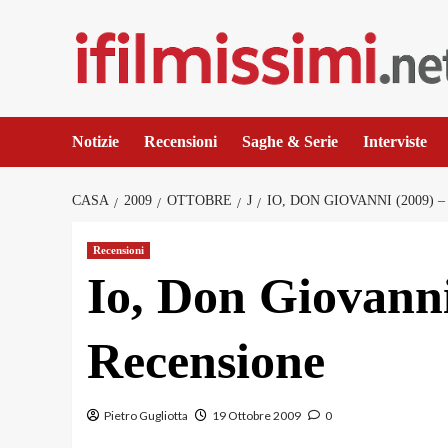
Salta
al
contenuto
Notizie
Recensioni
Saghe & Serie
Interviste
CASA
2009
OTTOBRE
J
IO, DON GIOVANNI (2009) 
Recensioni
Io, Don Giovanni
Recensione
Pietro Gugliotta
19 Ottobre 2009
0