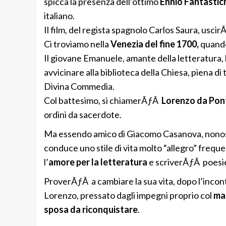
spicca la presenza dell’ottimo
Ennio Fantastich
italiano.
Il film, del regista spagnolo Carlos Saura, uscir
Ci troviamo nella
Venezia del fine 1700,
quando 
Il giovane Emanuele, amante della letteratura, 
avvicinare alla biblioteca della Chiesa, piena di
Divina Commedia.
Col battesimo, si chiamerÃƒÂ
Lorenzo da Pon
ordini da sacerdote.
Ma essendo amico di Giacomo Casanova, nonost
conduce uno stile di vita molto “allegro” frequ
l’
amore per la letteratura
e scriverÃƒÂ poesie 
ProverÃƒÂ a cambiare la sua vita, dopo l’incont
Lorenzo, pressato dagli impegni proprio col
ma
sposa da riconquistare
.