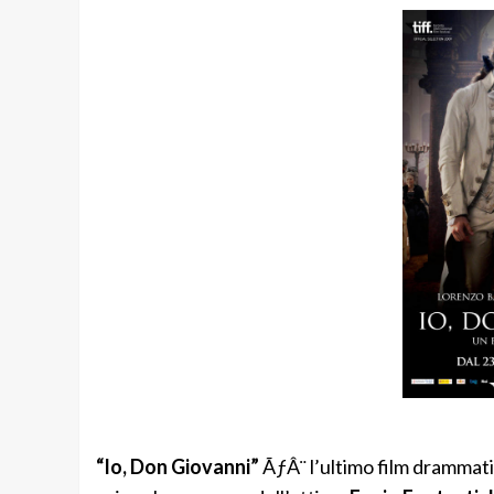
“Io, Don Giovanni”
ÃƒÂ¨ l’ultimo film drammatic