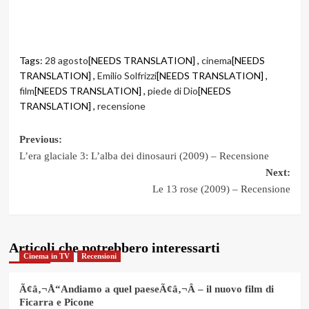
Tags:
28 agosto
[NEEDS TRANSLATION] ,
cinema
[NEEDS
TRANSLATION] ,
Emilio Solfrizzi
[NEEDS TRANSLATION] ,
film
[NEEDS TRANSLATION] ,
piede di Dio
[NEEDS
TRANSLATION] ,
recensione
Post
Previous:
L’era glaciale 3: L’alba dei dinosauri (2009) – Recensione
navigation
Next:
Le 13 rose (2009) – Recensione
Articoli che potrebbero interessarti
Cinema in TV
Recensioni
Ã¢â‚¬Å“Andiamo a quel paeseÃ¢â‚¬Â – il nuovo film di
Ficarra e Picone