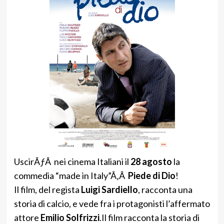
UscirÃƒÂ nei cinema Italiani il
28 agosto
la
commedia “made in Italy”Ã‚Â
Piede di Dio
!
Il film, del regista
Luigi Sardiello
, racconta una
storia di calcio, e vede fra i protagonisti l’affermato
attore
Emilio Solfrizzi
.
Il film racconta la storia di