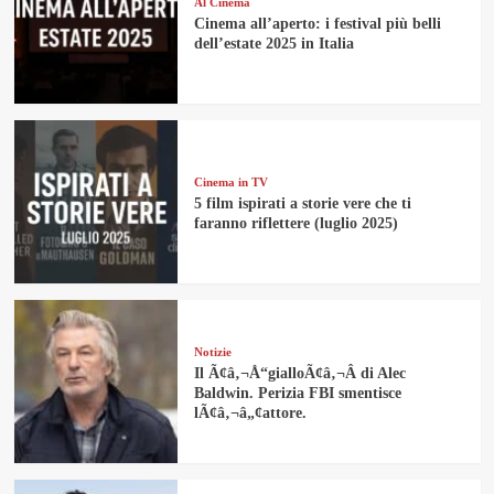
Al Cinema
Cinema all’aperto: i festival più belli
dell’estate 2025 in Italia
Cinema in TV
5 film ispirati a storie vere che ti
faranno riflettere (luglio 2025)
Notizie
Il Ã¢â‚¬Å“gialloÃ¢â‚¬Â di Alec
Baldwin. Perizia FBI smentisce
lÃ¢â‚¬â„¢attore.