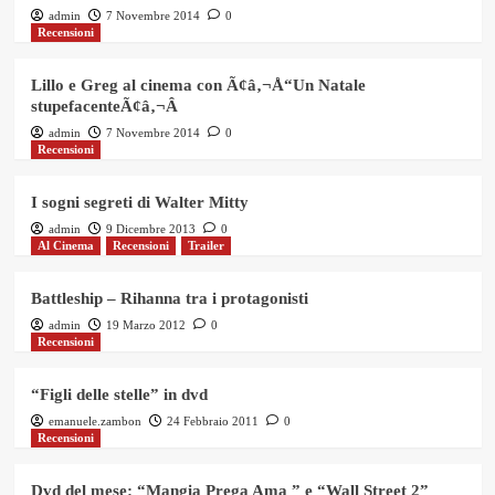
admin
7 Novembre 2014
0
Recensioni
Lillo e Greg al cinema con Ã¢â‚¬Å“Un Natale
stupefacenteÃ¢â‚¬Â
admin
7 Novembre 2014
0
Recensioni
I sogni segreti di Walter Mitty
admin
9 Dicembre 2013
0
Al Cinema
Recensioni
Trailer
Battleship – Rihanna tra i protagonisti
admin
19 Marzo 2012
0
Recensioni
“Figli delle stelle” in dvd
emanuele.zambon
24 Febbraio 2011
0
Recensioni
Dvd del mese: “Mangia Prega Ama ” e “Wall Street 2”