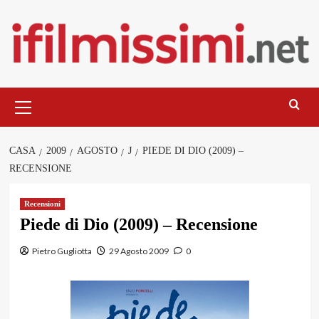
Salta
al
contenuto
Menu
principale
CASA
2009
AGOSTO
J
PIEDE DI DIO (2009) –
RECENSIONE
Recensioni
Piede di Dio (2009) – Recensione
Pietro Gugliotta
29 Agosto 2009
0