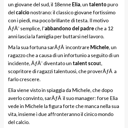
un giovane del sud, il 18enne
Elia
, un
talento
puro
del
calcio
nostrano: il classico giovane fortissimo
con i piedi, ma poco brillante di testa. Il motivo
ÃƒÂ¨ semplice, l’
abbandono del padre
che a 12
anni lascia la famiglia per buttarsi nel lavoro.
Ma la sua fortuna sarÃƒÂ incontrare
Michele
, un
ragazzo che a causa di un infortunio a seguito di un
incidente, ÃƒÂ¨ diventato un
talent scou
t,
scopritore di ragazzi talentuosi, che proverÃƒÂ a
farlo crescere.
Elia viene visto in spiaggia da Michele, che dopo
averlo convinto, sarÃƒÂ il suo manager: forse Elia
vede in Michele la figura forte che manca nella sua
vita, insieme i due affronteranno il cinico mondo
del calcio.