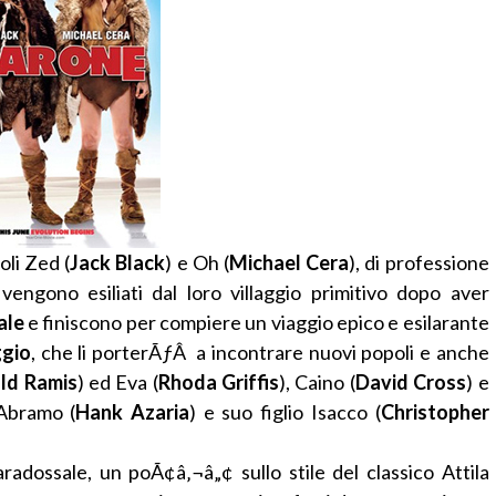
oli Zed (
Jack Black
) e Oh (
Michael Cera
), di professione
 vengono esiliati dal loro villaggio primitivo dopo aver
ale
e finiscono per compiere un viaggio epico e esilarante
ggio
, che li porterÃƒÂ a incontrare nuovi popoli e anche
ld Ramis
) ed Eva (
Rhoda Griffis
), Caino (
David Cross
) e
 Abramo (
Hank Azaria
) e suo figlio Isacco (
Christopher
adossale, un poÃ¢â‚¬â„¢ sullo stile del classico Attila