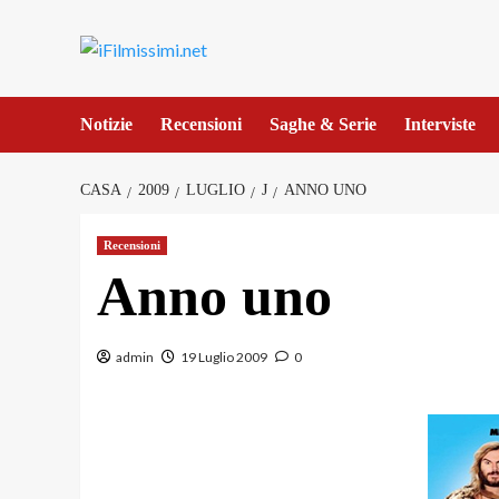
Salta
al
contenuto
Notizie
Recensioni
Saghe & Serie
Interviste
CASA
2009
LUGLIO
J
ANNO UNO
Recensioni
Anno uno
admin
19 Luglio 2009
0