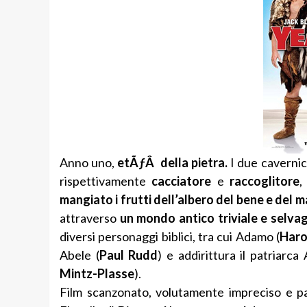
Anno uno,
etÃƒÂ della pietra.
I due cavernic
rispettivamente
cacciatore
e
raccoglitore
,
mangiato i frutti dell’albero del bene e del m
attraverso
un mondo antico triviale e selva
diversi personaggi biblici, tra cui Adamo (
Haro
Abele (
Paul Rudd
) e addirittura il patriarca
Mintz-Plasse
).
Film scanzonato, volutamente impreciso e par