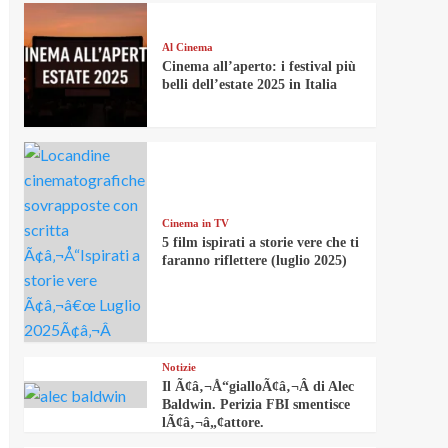
Al Cinema
Cinema all’aperto: i festival più
belli dell’estate 2025 in Italia
Cinema in TV
5 film ispirati a storie vere che ti
faranno riflettere (luglio 2025)
Notizie
Il Ã¢â‚¬Å“gialloÃ¢â‚¬Â di Alec
Baldwin. Perizia FBI smentisce
lÃ¢â‚¬â„¢attore.