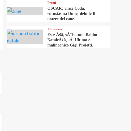
Premi
OSCAR: vince Coda,
entusiasma Dune, delude Il
potere del cane.
Al Cinema
Esce Ã¢â‚¬Å“Io sono Babbo
NataleÃ¢â‚¬Â. Ultimo e
malinconico Gigi Proietti.