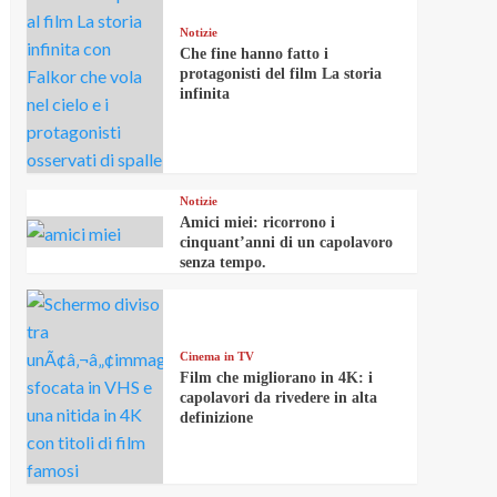
Notizie
Che fine hanno fatto i
protagonisti del film La storia
infinita
Notizie
Amici miei: ricorrono i
cinquant’anni di un capolavoro
senza tempo.
Cinema in TV
Film che migliorano in 4K: i
capolavori da rivedere in alta
definizione