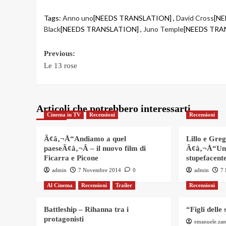
Tags:
Anno uno
[NEEDS TRANSLATION] ,
David Cross
[NE
Black
[NEEDS TRANSLATION] ,
Juno Temple
[NEEDS TRA
Post
Previous:
Le 13 rose
navigation
Articoli che potrebbero interessarti
Cinema in TV
Recensioni
Recensioni
Ã¢â‚¬Å“Andiamo a quel
Lillo e Gre
paeseÃ¢â‚¬Â – il nuovo film di
Ã¢â‚¬Å“Un
Ficarra e Picone
stupefacent
admin
7 Novembre 2014
0
admin
7
Al Cinema
Recensioni
Trailer
Recensioni
Battleship – Rihanna tra i
“Figli delle 
protagonisti
emanuele.za