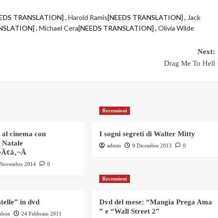
EDS TRANSLATION] ,
Harold Ramis
[NEEDS TRANSLATION] ,
Jack
NSLATION] ,
Michael Cera
[NEEDS TRANSLATION] ,
Olivia Wilde
Next:
Drag Me To Hell
Recensioni
g al cinema con
I sogni segreti di Walter Mitty
 Natale
admin
9 Dicembre 2013
0
eÃ¢â‚¬Â
 Novembre 2014
0
Recensioni
stelle” in dvd
Dvd del mese: “Mangia Prega Ama
” e “Wall Street 2”
mbon
24 Febbraio 2011