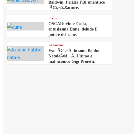
Baldwin. Perizia FBI smentisce
lÃ¢â‚¬â„¢attore.
Premi
OSCAR: vince Coda,
entusiasma Dune, delude Il
potere del cane.
Al Cinema
Esce Ã¢â‚¬Å“Io sono Babbo
NataleÃ¢â‚¬Â. Ultimo e
malinconico Gigi Proietti.