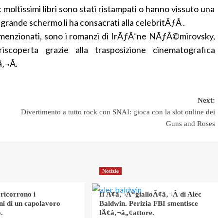
moltissimi libri sono stati ristampati o hanno vissuto una
grande schermo li ha consacrati alla celebritÃƒÂ .
na menzionati, sono i romanzi di IrÃƒÂ¨ne NÃƒÂ©mirovsky,
scoperta grazie alla trasposizione cinematografica
‚¬Â.
Next:
Divertimento a tutto rock con SNAI: gioca con la slot online dei
Guns and Roses
Notizie
 ricorrono i
Il Ã¢â‚¬Å“gialloÃ¢â‚¬Â di Alec
ni di un capolavoro
Baldwin. Perizia FBI smentisce
.
lÃ¢â‚¬â„¢attore.