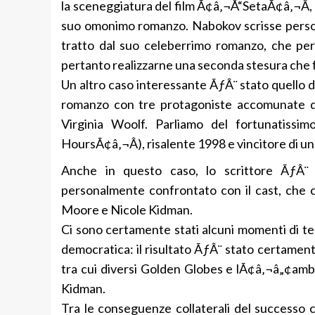
la sceneggiatura del film Ã¢â‚¬Å“SetaÃ¢â‚¬Â, 
suo omonimo romanzo. Nabokov scrisse persona
tratto dal suo celeberrimo romanzo, che pe
pertanto realizzarne una seconda stesura che fu 
Un altro caso interessante ÃƒÂ¨ stato quello 
romanzo con tre protagoniste accomunate 
Virginia Woolf. Parliamo del fortunatissi
HoursÃ¢â‚¬Â), risalente 1998 e vincitore di un
Anche in questo caso, lo scrittore ÃƒÂ¨ 
personalmente confrontato con il cast, che 
Moore e Nicole Kidman.
Ci sono certamente stati alcuni momenti di tens
democratica: il risultato ÃƒÂ¨ stato certamen
tra cui diversi Golden Globes e lÃ¢â‚¬â„¢amb
Kidman.
Tra le conseguenze collaterali del successo 