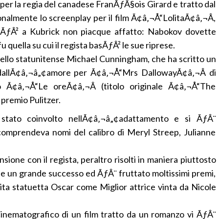
per la regia del canadese FranÃƒÂ§ois Girard e tratto dal
lmente lo screenplay per il film Ã¢â‚¬Å“LolitaÃ¢â‚¬Â,
rÃƒÂ² a Kubrick non piacque affatto: Nabokov dovette
quella su cui il regista basÃƒÂ² le sue riprese.
dello statunitense Michael Cunningham, che ha scritto un
dallÃ¢â‚¬â„¢amore per Ã¢â‚¬Å“Mrs DallowayÃ¢â‚¬Â di
mo Ã¢â‚¬Å“Le oreÃ¢â‚¬Â (titolo originale Ã¢â‚¬Å“The
 premio Pulitzer.
stato coinvolto nellÃ¢â‚¬â„¢adattamento e si ÃƒÂ¨
comprendeva nomi del calibro di Meryl Streep, Julianne
ione con il regista, peraltro risolti in maniera piuttosto
te un grande successo ed ÃƒÂ¨ fruttato moltissimi premi,
ita statuetta Oscar come Miglior attrice vinta da Nicole
cinematografico di un film tratto da un romanzo vi ÃƒÂ¨