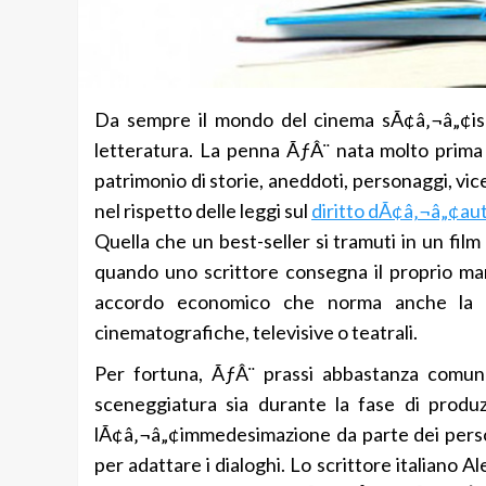
Da sempre il mondo del cinema sÃ¢â‚¬â„¢ispir
letteratura. La penna ÃƒÂ¨ nata molto prima 
patrimonio di storie, aneddoti, personaggi, vic
nel rispetto delle leggi sul
diritto dÃ¢â‚¬â„¢au
Quella che un best-seller si tramuti in un f
quando uno scrittore consegna il proprio man
accordo economico che norma anche la ces
cinematografiche, televisive o teatrali.
Per fortuna, ÃƒÂ¨ prassi abbastanza comune 
sceneggiatura sia durante la fase di produzi
lÃ¢â‚¬â„¢immedesimazione da parte dei person
per adattare i dialoghi. Lo scrittore italiano