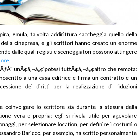
a, emula, talvolta addirittura saccheggia quello della
della cinepresa, e gli scrittori hanno creato un enorme
ende dalle quali registi e sceneggiatori possono attingere
tore
.
ilm ÃƒÂ¨ unÃ¢â‚¬â„¢ipotesi tuttÃ¢â‚¬â„¢altro che remota:
oscritto a una casa editrice e firma un contratto e un
sione dei diritti per la realizzazione di riduzioni
coinvolgere lo scrittore sia durante la stesura della
one vera e propria: egli si rivela utile per agevolare
aggi, per selezionare location, per definire i costumi o
 Alessandro Baricco, per esempio, ha scritto personalmente