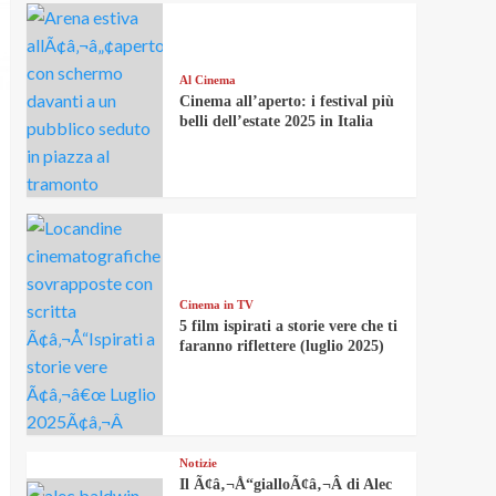
Al Cinema
Cinema all’aperto: i festival più
belli dell’estate 2025 in Italia
Cinema in TV
5 film ispirati a storie vere che ti
faranno riflettere (luglio 2025)
Notizie
Il Ã¢â‚¬Å“gialloÃ¢â‚¬Â di Alec