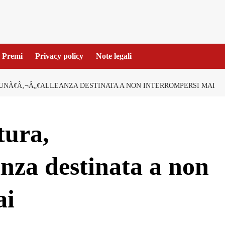
Premi
Privacy policy
Note legali
UNÃ¢Â‚¬Â„¢ALLEANZA DESTINATA A NON INTERROMPERSI MAI
tura,
nza destinata a non
ai