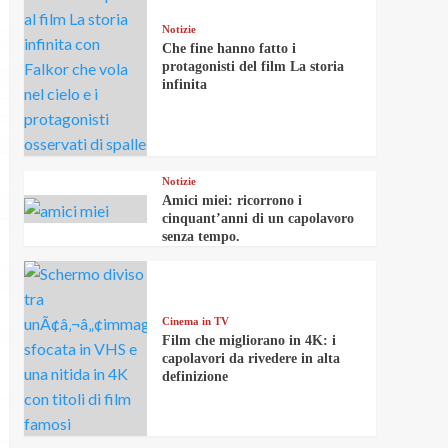
Notizie
Che fine hanno fatto i
protagonisti del film La storia
infinita
Notizie
Amici miei: ricorrono i
cinquant’anni di un capolavoro
senza tempo.
Cinema in TV
Film che migliorano in 4K: i
capolavori da rivedere in alta
definizione