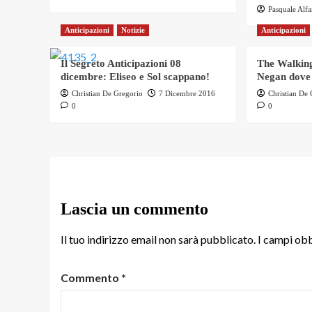
Pasquale Alf
Anticipazioni
Notizie
Anticipazioni
Il Segreto Anticipazioni 08
The Walking
dicembre: Eliseo e Sol scappano!
Negan dove
Christian De Gregorio
7 Dicembre 2016
Christian De
0
0
Lascia un commento
Il tuo indirizzo email non sarà pubblicato.
I campi obb
Commento
*