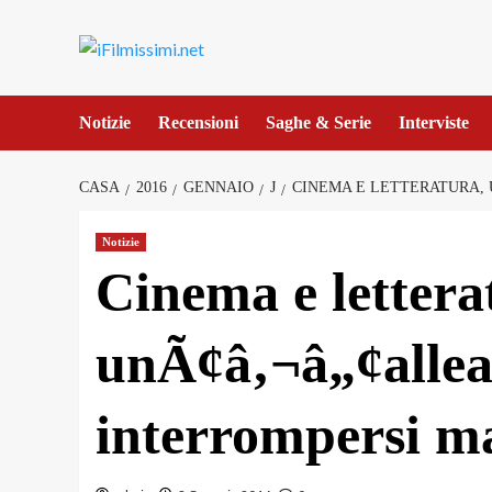
Salta
al
contenuto
Notizie
Recensioni
Saghe & Serie
Interviste
CASA
2016
GENNAIO
J
CINEMA E LETTERATURA, 
Notizie
Cinema e lettera
unÃ¢â‚¬â„¢allea
interrompersi m