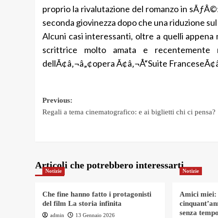
proprio la rivalutazione del romanzo in sÃƒÂ©: 
seconda giovinezza dopo che una riduzione sul 
Alcuni casi interessanti, oltre a quelli appe
scrittrice molto amata e recentemente ri
dellÃ¢â‚¬â„¢opera Ã¢â‚¬Å“Suite FranceseÃ¢â
Post
Previous:
Regali a tema cinematografico: e ai biglietti chi ci pensa?
navigation
Articoli che potrebbero interessarti
Notizie
Notizie
Che fine hanno fatto i protagonisti
Amici miei:
del film La storia infinita
cinquant’an
senza tempo
admin
13 Gennaio 2026