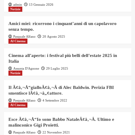
admin
13 Gennaio 2026
Notizie
Amici miei: ricorrono i cinquant’anni di un capolavoro
senza tempo.
Pasquale Alfano
20 Agosto 2025
Al Cinema
Cinema all’aperto: i festival più belli dell’estate 2025 in
Italia
Assunta D'Agnone
29 Luglio 2025
Notizie
Il Ã¢â‚¬Å“gialloÃ¢â‚¬Â di Alec Baldwin. Perizia FBI
smentisce lÃ¢â‚¬â„¢attore.
Pasquale Alfano
4 Settembre 2022
Al Cinema
Esce Ã¢â‚¬Å“Io sono Babbo NataleÃ¢â‚¬Â. Ultimo e
malinconico Gigi Proietti.
Pasquale Alfano
22 Novembre 2021