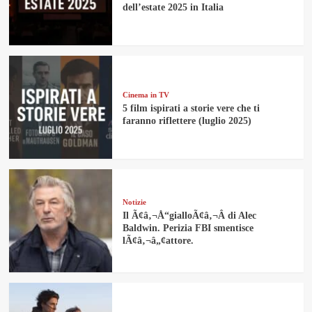
dell’estate 2025 in Italia
Cinema in TV
5 film ispirati a storie vere che ti
faranno riflettere (luglio 2025)
Notizie
Il Ã¢â‚¬Å“gialloÃ¢â‚¬Â di Alec
Baldwin. Perizia FBI smentisce
lÃ¢â‚¬â„¢attore.