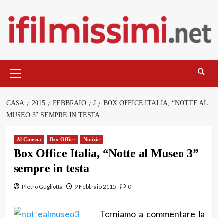
Salta
al
contenuto
Menu
principale
CASA
2015
FEBBRAIO
J
BOX OFFICE ITALIA, “NOTTE AL
MUSEO 3” SEMPRE IN TESTA
Al Cinema
Box Office
Notizie
Box Office Italia, “Notte al Museo 3”
sempre in testa
Pietro Gugliotta
9 Febbraio 2015
0
Torniamo a commentare la