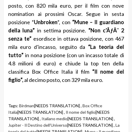
posto, con 820 mila euro, per il film con nove
nomination ai prossimi Oscar. Segue in sesta
posizione “
Unbroken
“, con
“Mune – Il guardiano
della luna”
in settima posizione.
“Non c’ÃƒÂ¨ 2
senza te”
esordisce in ottava posizione, con 467
mila euro d’incasso, seguito da
“La teoria del
tutto”
in nona posizione (con un incasso totale di
4.8 milioni di euro) e chiude la top ten della
classifica Box Office Italia il film
“Il nome del
figlio”,
al decimo posto, con 329 mila euro.
Tags:
Birdman
[NEEDS TRANSLATION] ,
Box Office
Italia
[NEEDS TRANSLATION] ,
Il nome del figlio
[NEEDS
TRANSLATION] ,
Italiano medio
[NEEDS TRANSLATION] ,
Jupiter - Il Destino dell'Universo
[NEEDS TRANSLATION] ,
La
teoria del tutto
[NEEDS TRANSLATION] ,
Mune - Il guardiano