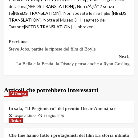
della luna
[NEEDS TRANSLATION] ,
Non c'ÃƒÂ¨ 2 senza
te
[NEEDS TRANSLATION] ,
Non sposate le mie figlie!
[NEEDS
TRANSLATION] ,
Notte al Museo 3 - Il segreto del
Faraone
[NEEDS TRANSLATION] ,
Unbroken
Post
Previous:
Steve Jobs, partite le riprese del film di Boyle
navigation
Next:
La Bella e la Bestia, la Disney pensa anche a Ryan Gosling
Articoli che potrebbero interessarti
Al Cinema
In sala, “Il Prigioniero” del premio Oscar Amenàbar
Pasquale Alfano
1 Luglio 2026
Notizie
Che fine hanno fatto i protagonisti del film La storia infinita