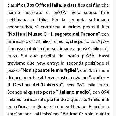
classifica
Box Office Italia,
la classifica dei film che
hanno incassato di piÃƒÂ¹ nello scorso fine
settimana in Italia. Per la seconda settimana
consecutiva, si conferma al primo posto il film
“
Notte al Museo 3 – Il segreto del Faraone”,
con
un incasso di 1.3 milioni di euro, che porta cosÃƒÂ¬
l’incasso totale in due settimane a quasi 4 milioni di
euro. Sui due gradini del podio piÃƒÂ¹ bassi
troviamo due new entry: in seconda posizione si
piazza
“Non sposate le mie figlie!”,
con 1.1 milioni
di euro, mentre al terzo posto troviamo
“Jupiter –
Il Destino dell’Universo”,
con 962 mila euro.
Scende al quarto posto
“Italiano medio”,
con 894
mila euro incassati, portando a quota 3.4 milioni di
euro l’incasso globale in due settimane. Esordio in
sordina per l’attesissimo “
Birdman
“: solo quinto