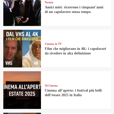
Notizie
Amici miei: ricorrono i cinquant’anni
di un capolavoro senza tempo.
Cinema in TV
Film che migliorano in 4K: i capolavori
da rivedere in alta definizione
Al Cinema
Cinema all’aperto: i festival più belli
dell’estate 2025 in Italia