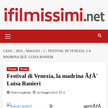
Salta
al
contenuto
Menu
principale
CASA
2014
MAGGIO
J
FESTIVAL DI VENEZIA, LA
MADRINA ÃƑÂ¨ LUISA RANIERI
Notizie
Premi
Festival di Venezia, la madrina ÃƒÂ¨
Luisa Ranieri
Pietro Gugliotta
12 Maggio 2014
0
Si aprirÃƒÂ