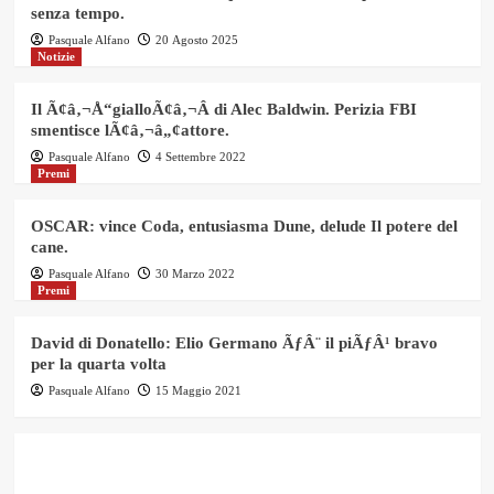
senza tempo.
Pasquale Alfano
20 Agosto 2025
Notizie
Il Ã¢â‚¬Å“gialloÃ¢â‚¬Â di Alec Baldwin. Perizia FBI
smentisce lÃ¢â‚¬â„¢attore.
Pasquale Alfano
4 Settembre 2022
Premi
OSCAR: vince Coda, entusiasma Dune, delude Il potere del
cane.
Pasquale Alfano
30 Marzo 2022
Premi
David di Donatello: Elio Germano ÃƒÂ¨ il piÃƒÂ¹ bravo
per la quarta volta
Pasquale Alfano
15 Maggio 2021