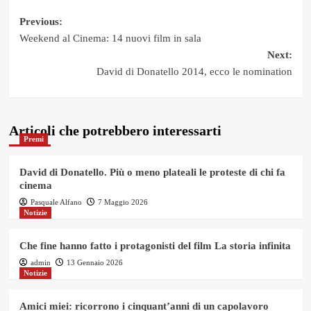
Post
Previous:
Weekend al Cinema: 14 nuovi film in sala
navigation
Next:
David di Donatello 2014, ecco le nomination
Articoli che potrebbero interessarti
Premi
David di Donatello. Più o meno plateali le proteste di chi fa
cinema
Pasquale Alfano
7 Maggio 2026
Notizie
Che fine hanno fatto i protagonisti del film La storia infinita
admin
13 Gennaio 2026
Notizie
Amici miei: ricorrono i cinquant’anni di un capolavoro