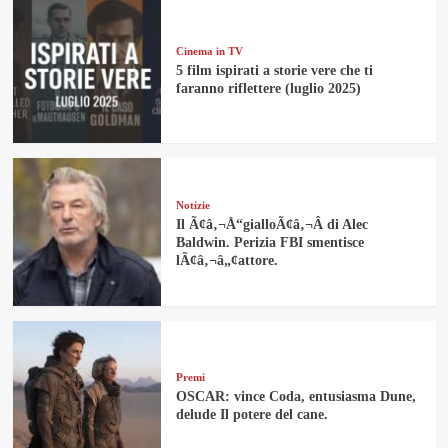
Cinema in TV
5 film ispirati a storie vere che ti
faranno riflettere (luglio 2025)
Notizie
Il Ã¢â‚¬Å“gialloÃ¢â‚¬Â di Alec
Baldwin. Perizia FBI smentisce
lÃ¢â‚¬â„¢attore.
Premi
OSCAR: vince Coda, entusiasma Dune,
delude Il potere del cane.