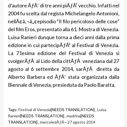
d’autore ÃƒÂ¨ di tre anni piÃƒÂ¹ vecchio. Infatti nel
2004 fu scelta dal regista Michelangelo Antonioni,
nellÃ¢â‚¬â„¢episodio “Il filo pericoloso delle cose”
del film Eros, presentato alla 61. Mostra di Venezia.
Luisa Ranieri dunque torna a dieci anni dalla prima
edizione in cui partecipÃƒÂ² al Festival di Venezia.
La 71esima edizione del Festival di Venezia si
svolgerÃƒÂ al Lido della cittÃƒÂ veneziana dal 27
agosto al 6 settembre 2014, sarÃƒÂ diretta da
Alberto Barbera ed ÃƒÂ¨ stata organizzata dalla
Biennale di Venezia, presieduta da Paolo Baratta.
Tags:
Festival di Venezia
[NEEDS TRANSLATION] ,
Luisa
Ranieri
[NEEDS TRANSLATION] ,
madrina
[NEEDS
TRANSLATION] ,
mercoledÃƒÂ¬ 27 agosto 2014