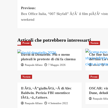
Post
Previous:
Box Office Italia, “007 Skyfall” ÃƒÂ¨ il film piÃƒÂ¹ vist
navigation
weekend
Articoli che potrebbero interessarti
Premi
Notizie
David di Donatello. Più o meno
Che fine han
plateali le proteste di chi fa cinema
del film La s
Pasquale Alfano
7 Maggio 2026
admin
1
Notizie
Premi
Il Ã¢â‚¬Å“gialloÃ¢â‚¬Â di Alec
OSCAR: vin
Baldwin. Perizia FBI smentisce
Dune, delude
lÃ¢â‚¬â„¢attore.
Pasquale Alf
Pasquale Alfano
4 Settembre 2022