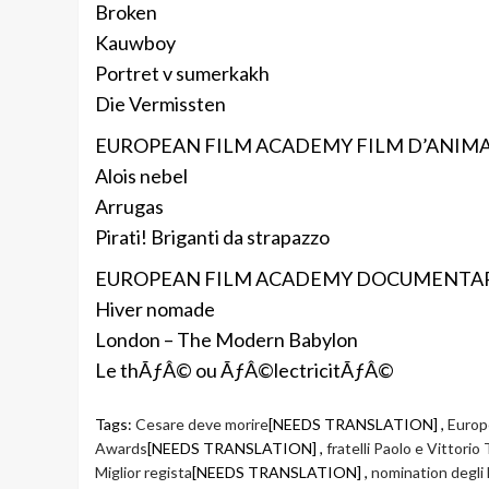
Broken
Kauwboy
Portret v sumerkakh
Die Vermissten
EUROPEAN FILM ACADEMY FILM D’ANIM
Alois nebel
Arrugas
Pirati! Briganti da strapazzo
EUROPEAN FILM ACADEMY DOCUMENTARI
Hiver nomade
London – The Modern Babylon
Le thÃƒÂ© ou ÃƒÂ©lectricitÃƒÂ©
Tags:
Cesare deve morire
[NEEDS TRANSLATION] ,
Europ
Awards
[NEEDS TRANSLATION] ,
fratelli Paolo e Vittorio 
Miglior regista
[NEEDS TRANSLATION] ,
nomination degli