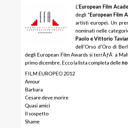
L’
European Film Acad
degli “
European Film 
artisti europei. Un pr
nominati nelle categori
Paolo e Vittorio Tavian
dell’Orso d’Oro di Ber
degli European Film Awards si terrÃƒÂ a Malt
primo dicembre. Ecco la lista completa delle
no
FILM EUROPEO 2012
Amour
Barbara
Cesare deve morire
Quasi amici
Il sospetto
Shame