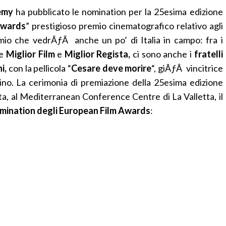
emy
ha pubblicato le nomination per la 25esima edizione
Awards
” prestigioso premio cinematografico relativo agli
emio che vedrÃƒÂ anche un po’ di Italia in campo: fra i
e
Miglior Film
e
Miglior Regista,
ci sono anche i
fratelli
i,
con la pellicola “
Cesare deve morire
“, giÃƒÂ vincitrice
lino. La cerimonia di premiazione della 25esima edizione
a, al Mediterranean Conference Centre di La Valletta, il
mination degli European Film Awards
: