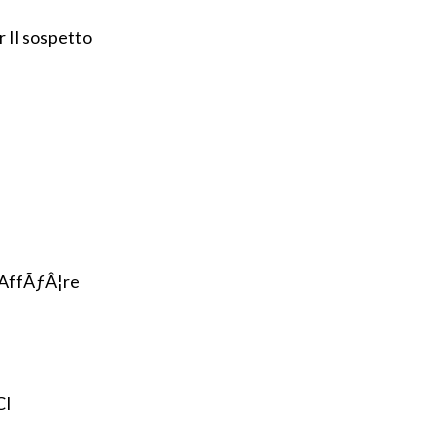
 Il sospetto
g AffÃƒÂ¦re
CI