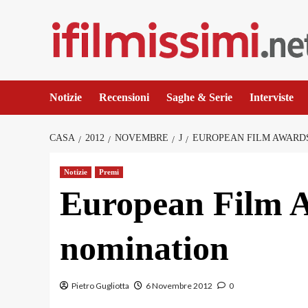
Salta
al
contenuto
Notizie
Recensioni
Saghe & Serie
Interviste
CASA
2012
NOVEMBRE
J
EUROPEAN FILM AWARDS
Notizie
Premi
European Film Aw
nomination
Pietro Gugliotta
6 Novembre 2012
0