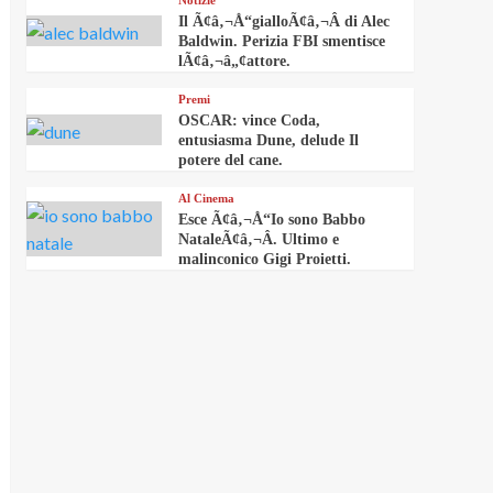
Notizie
Il Ã¢â‚¬Å“gialloÃ¢â‚¬Â di Alec
Baldwin. Perizia FBI smentisce
lÃ¢â‚¬â„¢attore.
Premi
OSCAR: vince Coda,
entusiasma Dune, delude Il
potere del cane.
Al Cinema
Esce Ã¢â‚¬Å“Io sono Babbo
NataleÃ¢â‚¬Â. Ultimo e
malinconico Gigi Proietti.