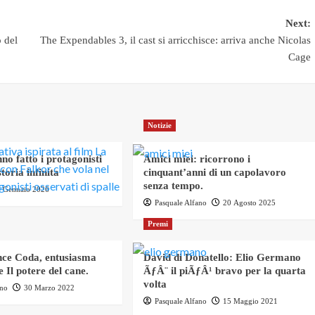
Next:
o del
The Expendables 3, il cast si arricchisce: arriva anche Nicolas
Cage
Notizie
no fatto i protagonisti
Amici miei: ricorrono i
toria infinita
cinquant’anni di un capolavoro
senza tempo.
3 Gennaio 2026
Pasquale Alfano
20 Agosto 2025
Premi
ce Coda, entusiasma
David di Donatello: Elio Germano
 Il potere del cane.
ÃƒÂ¨ il piÃƒÂ¹ bravo per la quarta
volta
ano
30 Marzo 2022
Pasquale Alfano
15 Maggio 2021