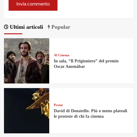
Ultimi articoli
Popular
Al Cinema
In sala, “Il Prigioniero” del premio
Oscar Amenàbar
Premi
David di Donatello. Più o meno plateali
le proteste di chi fa cinema