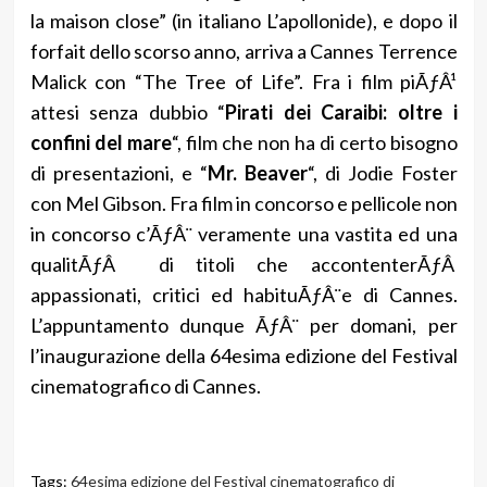
la maison close” (in italiano L’apollonide), e dopo il
forfait dello scorso anno, arriva a Cannes Terrence
Malick con “The Tree of Life”. Fra i film piÃƒÂ¹
attesi senza dubbio “
Pirati dei Caraibi: oltre i
confini del mare
“, film che non ha di certo bisogno
di presentazioni, e “
Mr. Beaver
“, di Jodie Foster
con Mel Gibson. Fra film in concorso e pellicole non
in concorso c’ÃƒÂ¨ veramente una vastita ed una
qualitÃƒÂ di titoli che accontenterÃƒÂ
appassionati, critici ed habituÃƒÂ¨e di Cannes.
L’appuntamento dunque ÃƒÂ¨ per domani, per
l’inaugurazione della 64esima edizione del Festival
cinematografico di Cannes.
Tags:
64esima edizione del Festival cinematografico di