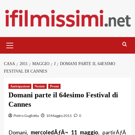
Salta
al
contenuto
Menu
principale
CASA
2011
MAGGIO
J
DOMANI PARTE IL 64ESIMO
FESTIVAL DI CANNES
Anticipazioni
Notizie
Premi
Domani parte il 64esimo Festival di
Cannes
Pietro Gugliotta
10 Maggio 2011
0
Domani,
mercoledÃƒÂ¬ 11 maggio
, partirÃƒÂ