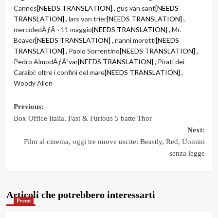
Cannes
[NEEDS TRANSLATION] ,
gus van sant
[NEEDS
TRANSLATION] ,
lars von trier
[NEEDS TRANSLATION] ,
mercoledÃƒÂ¬ 11 maggio
[NEEDS TRANSLATION] ,
Mr.
Beaver
[NEEDS TRANSLATION] ,
nanni moretti
[NEEDS
TRANSLATION] ,
Paolo Sorrentino
[NEEDS TRANSLATION] ,
Pedro AlmodÃƒÂ³var
[NEEDS TRANSLATION] ,
Pirati dei
Caraibi: oltre i confini del mare
[NEEDS TRANSLATION] ,
Woody Allen
Post
Previous:
Box Office Italia, Fast & Furious 5 batte Thor
navigation
Next:
Film al cinema, oggi tre nuove uscite: Beastly, Red, Uomini
senza legge
Articoli che potrebbero interessarti
Premi