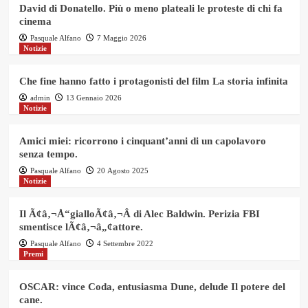
David di Donatello. Più o meno plateali le proteste di chi fa
cinema
Pasquale Alfano
7 Maggio 2026
Notizie
Che fine hanno fatto i protagonisti del film La storia infinita
admin
13 Gennaio 2026
Notizie
Amici miei: ricorrono i cinquant’anni di un capolavoro
senza tempo.
Pasquale Alfano
20 Agosto 2025
Notizie
Il Ã¢â‚¬Å“gialloÃ¢â‚¬Â di Alec Baldwin. Perizia FBI
smentisce lÃ¢â‚¬â„¢attore.
Pasquale Alfano
4 Settembre 2022
Premi
OSCAR: vince Coda, entusiasma Dune, delude Il potere del
cane.