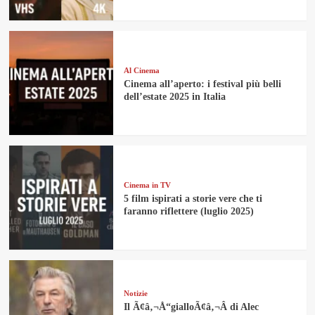
Al Cinema
Cinema all’aperto: i festival più belli
dell’estate 2025 in Italia
Cinema in TV
5 film ispirati a storie vere che ti
faranno riflettere (luglio 2025)
Notizie
Il Ã¢â‚¬Å“gialloÃ¢â‚¬Â di Alec