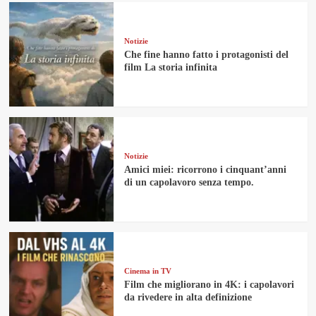
Notizie
Che fine hanno fatto i protagonisti del
film La storia infinita
Notizie
Amici miei: ricorrono i cinquant’anni
di un capolavoro senza tempo.
Cinema in TV
Film che migliorano in 4K: i capolavori
da rivedere in alta definizione