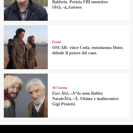
Baldwin. Perizia FBI smentisce
lÃ¢â‚¬â„¢attore.
Premi
OSCAR: vince Coda, entusiasma Dune,
delude Il potere del cane.
Al Cinema
Esce Ã¢â‚¬Å“Io sono Babbo
NataleÃ¢â‚¬Â. Ultimo e malinconico
Gigi Proietti.