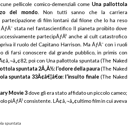
lcune pellicole comico-demenziali come
Una pallottola
zzo del mondo
. Non tutti sanno che la carriera
 partecipazione di film lontani dal filone che lo ha reso
 ÃƒÂ¨ stata nel fantascientifico Il pianeta proibito dove
uccessivamente partecipÃƒÂ² anche al cult catastrofico
priva il ruolo del Capitano Harrison. Ma ÃƒÂ¨ con i ruoli
o di farsi conoscere dal grande pubblico, in primis con
¢â‚¬â„¢82, poi con Una pallottola spuntata (The Naked
ottola spuntata 2Ã‚Â½: l’odore della paura
(The Naked
ola spuntata 33Ã¢â€¦â€œ: l’insulto finale
(The Naked
ary Movie 3
dove gli era stato affidato un piccolo cameo;
olo piÃƒÂ¹ consistente. LÃ¢â‚¬â„¢ultimo film in cui aveva
ola spuntata