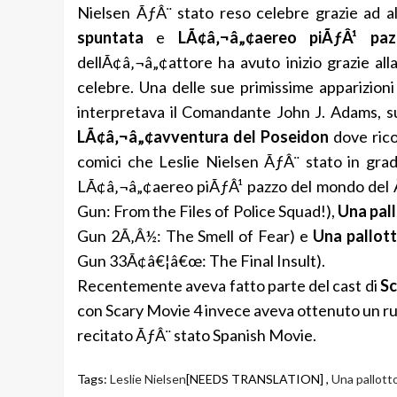
Nielsen ÃƒÂ¨ stato reso celebre grazie ad a
spuntata
e
LÃ¢â‚¬â„¢aereo piÃƒÂ¹ pa
dellÃ¢â‚¬â„¢attore ha avuto inizio grazie alla
celebre. Una delle sue primissime apparizioni
interpretava il Comandante John J. Adams, s
LÃ¢â‚¬â„¢avventura del Poseidon
dove rico
comici che Leslie Nielsen ÃƒÂ¨ stato in grad
LÃ¢â‚¬â„¢aereo piÃƒÂ¹ pazzo del mondo del Ã
Gun: From the Files of Police Squad!),
Una pall
Gun 2Ã‚Â½: The Smell of Fear) e
Una pallott
Gun 33Ã¢â€¦â€œ: The Final Insult).
Recentemente aveva fatto parte del cast di
Sc
con Scary Movie 4 invece aveva ottenuto un ru
recitato ÃƒÂ¨ stato Spanish Movie.
Tags:
Leslie Nielsen
[NEEDS TRANSLATION] ,
Una pallott