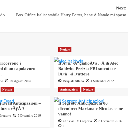
Next:
ndo
Box Office Italia: stabile Harry Potter, bene A Natale mi sposo
Notizie
 ricorrono i
Il Ã¢â‚¬Å“gialloÃ¢â‚¬Â di Alec
ni di un capolavoro
Baldwin. Perizia FBI smentisce
.
lÃ¢â‚¬â„¢attore.
ano
20 Agosto 2025
Pasquale Alfano
4 Settembre 2022
Notizie
Anticipazioni
Notizie
 Dead Anticipazioni –
Il Segreto Anticipazioni 06
 tornerÃƒÂ ?
dicembre: Mariana e Nicolas se ne
vanno!
 Gregorio
5 Dicembre 2016
Christian De Gregorio
5 Dicembre 2016
0