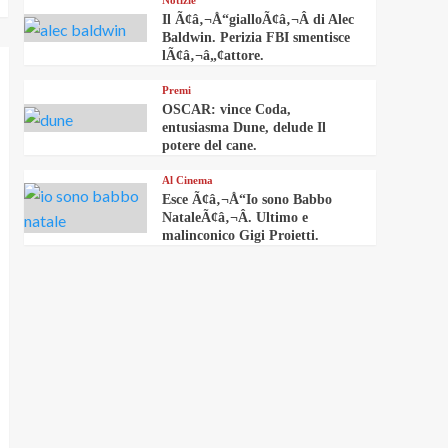
Notizie
Il Ã¢â‚¬Å“gialloÃ¢â‚¬Â di Alec
Baldwin. Perizia FBI smentisce
lÃ¢â‚¬â„¢attore.
Premi
OSCAR: vince Coda,
entusiasma Dune, delude Il
potere del cane.
Al Cinema
Esce Ã¢â‚¬Å“Io sono Babbo
NataleÃ¢â‚¬Â. Ultimo e
malinconico Gigi Proietti.