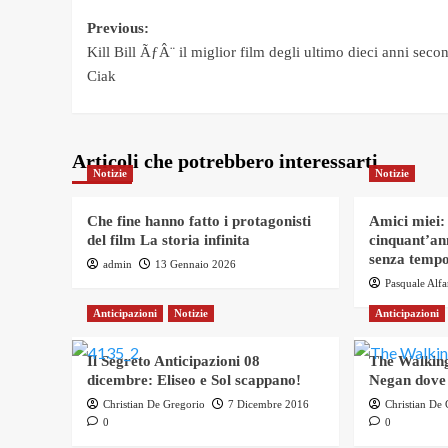
Post
Previous:
Kill Bill ÃƒÂ¨ il miglior film degli ultimo dieci anni seco
navigation
Ciak
Articoli che potrebbero interessarti
Notizie
Notizie
Che fine hanno fatto i protagonisti
Amici miei:
del film La storia infinita
cinquant’an
senza tempo
admin
13 Gennaio 2026
Pasquale Alf
Anticipazioni
Notizie
Anticipazioni
Il Segreto Anticipazioni 08
The Walking
dicembre: Eliseo e Sol scappano!
Negan dove
Christian De Gregorio
7 Dicembre 2016
Christian De
0
0