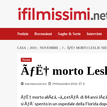
Salta
al
contenuto
Notizie
Recensioni
Saghe & Serie
Interviste
CASA
2010
NOVEMBRE
J
ÃƑË† MORTO LESLIE NI
Notizie
ÃƒË† morto Lesl
marziano.torresi
29 Novembre 2010
0
ÃƒË† morto allÃ¢â‚¬â„¢etÃƒÂ di 84 anni lÃ¢â
si ÃƒÂ¨ spento in un ospedale della Florida dop