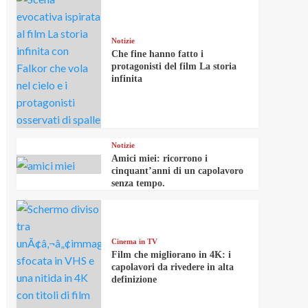
Notizie
Che fine hanno fatto i
protagonisti del film La storia
infinita
Notizie
Amici miei: ricorrono i
cinquant’anni di un capolavoro
senza tempo.
Cinema in TV
Film che migliorano in 4K: i
capolavori da rivedere in alta
definizione