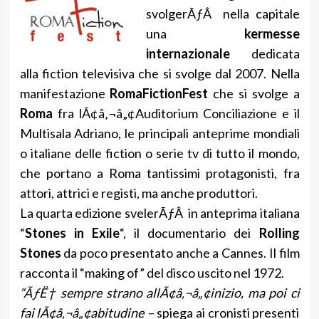
svolgerÃƒÂ nella capitale
una
kermesse
internazionale
dedicata
alla fiction televisiva che si svolge dal 2007. Nella
manifestazione
RomaFictionFest
che si svolge a
Roma
fra lÃ¢â‚¬â„¢Auditorium Conciliazione e il
Multisala Adriano, le principali anteprime mondiali
o italiane delle fiction o serie tv di tutto il mondo,
che portano a Roma tantissimi protagonisti, fra
attori, attrici e registi, ma anche produttori.
La quarta edizione svelerÃƒÂ in anteprima italiana
“
Stones in Exile
“, il documentario dei
Rolling
Stones
da poco presentato anche a Cannes. Il film
racconta il “making of” del disco uscito nel 1972.
“ÃƒË† sempre strano allÃ¢â‚¬â„¢inizio, ma poi ci
fai lÃ¢â‚¬â„¢abitudine –
spiega ai cronisti presenti