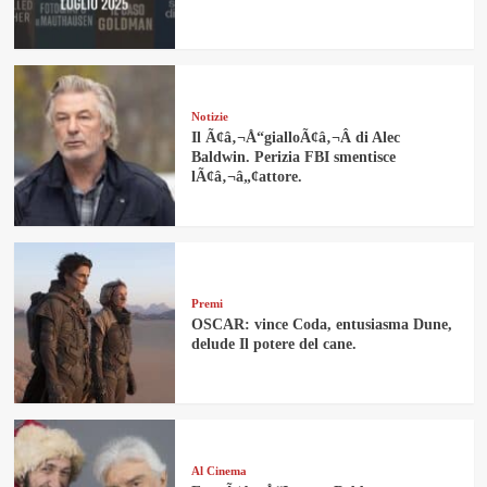
Notizie
Il Ã¢â‚¬Å“gialloÃ¢â‚¬Â di Alec
Baldwin. Perizia FBI smentisce
lÃ¢â‚¬â„¢attore.
Premi
OSCAR: vince Coda, entusiasma Dune,
delude Il potere del cane.
Al Cinema