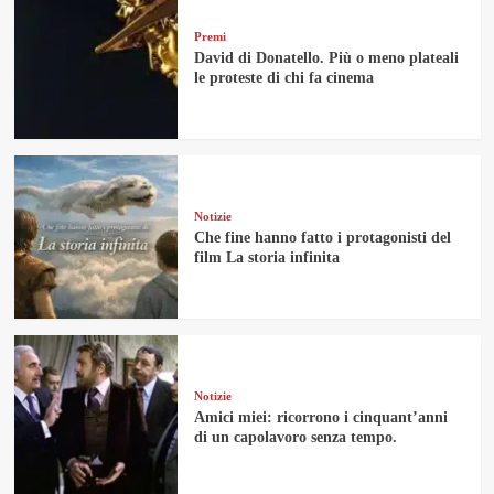
Premi
David di Donatello. Più o meno plateali
le proteste di chi fa cinema
Notizie
Che fine hanno fatto i protagonisti del
film La storia infinita
Notizie
Amici miei: ricorrono i cinquant’anni
di un capolavoro senza tempo.