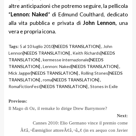
altre anticipazioni che potremo seguire, la pellicola
“
Lennon: Naked
” di Edmund Coulthard, dedicato
alla vita pubblica e privata di
John Lennon,
una
vera e propria icona.
Tags:
5 al 10 luglio 2010
[NEEDS TRANSLATION] ,
John
Lennon
[NEEDS TRANSLATION] ,
Keith Richards
[NEEDS
TRANSLATION] ,
kermesse internazionale
[NEEDS
TRANSLATION] ,
Lennon: Naked
[NEEDS TRANSLATION] ,
Mick Jagger
[NEEDS TRANSLATION] ,
Rolling Stones
[NEEDS
TRANSLATION] ,
roma
[NEEDS TRANSLATION] ,
RomaFictionFest
[NEEDS TRANSLATION] ,
Stones in Exile
Post
Previous:
Il Mago di Oz, il remake lo dirige Drew Barrymore?
navigation
Next:
Cannes 2010: Elio Germano vince il premio come
Ã¢â‚¬Ëœmiglior attoreÃ¢â‚¬â„¢ (in ex aequo con Javier