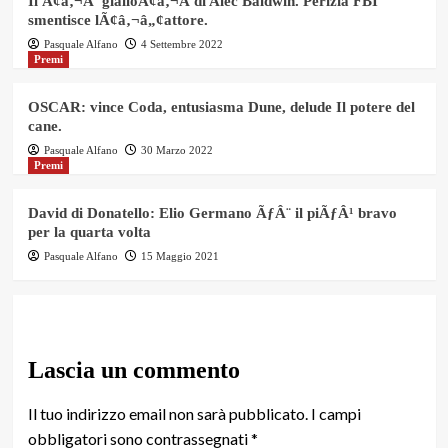
Il Ã¢â‚¬Å“gialloÃ¢â‚¬Â di Alec Baldwin. Perizia FBI
smentisce lÃ¢â‚¬â„¢attore.
Pasquale Alfano
4 Settembre 2022
Premi
OSCAR: vince Coda, entusiasma Dune, delude Il potere del
cane.
Pasquale Alfano
30 Marzo 2022
Premi
David di Donatello: Elio Germano ÃƒÂ¨ il piÃƒÂ¹ bravo
per la quarta volta
Pasquale Alfano
15 Maggio 2021
Lascia un commento
Il tuo indirizzo email non sarà pubblicato.
I campi
obbligatori sono contrassegnati
*