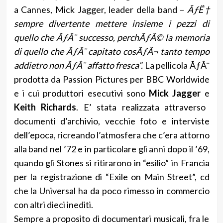
a Cannes, Mick Jagger, leader della band –
ÃƒË†
sempre divertente mettere insieme i pezzi di
quello che ÃƒÂ¨ successo, perchÃƒÂ© la memoria
di quello che ÃƒÂ¨ capitato cosÃƒÂ¬ tanto tempo
addietro non ÃƒÂ¨ affatto fresca”.
La pellicola ÃƒÂ¨
prodotta da Passion Pictures per BBC Worldwide
e i cui produttori esecutivi sono
Mick Jagger
e
Keith Richards
. E’ stata realizzata attraverso
documenti d’archivio, vecchie foto e interviste
dell’epoca, ricreando l’atmosfera che c’era attorno
alla band nel ’72 e in particolare gli anni dopo il ’69,
quando gli Stones si ritirarono in “esilio” in Francia
per la registrazione di “Exile on Main Street”, cd
che la Universal ha da poco rimesso in commercio
con altri dieci inediti.
Sempre a proposito di documentari musicali, fra le