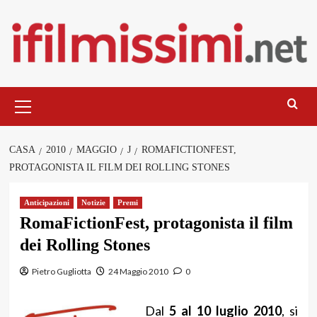
Salta
al
contenuto
Menu
principale
CASA
2010
MAGGIO
J
ROMAFICTIONFEST,
PROTAGONISTA IL FILM DEI ROLLING STONES
Anticipazioni
Notizie
Premi
RomaFictionFest, protagonista il film
dei Rolling Stones
Pietro Gugliotta
24 Maggio 2010
0
Dal
5 al 10 luglio 2010
, si