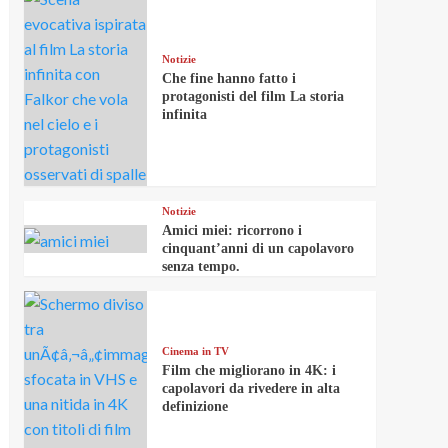
Notizie
Che fine hanno fatto i
protagonisti del film La storia
infinita
Notizie
Amici miei: ricorrono i
cinquant’anni di un capolavoro
senza tempo.
Cinema in TV
Film che migliorano in 4K: i
capolavori da rivedere in alta
definizione