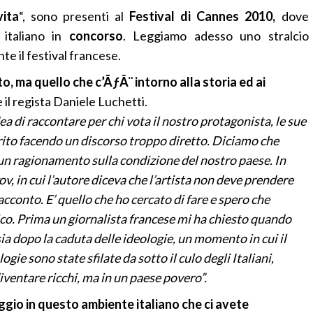
vita
“, sono presenti al
Festival di Cannes 2010,
dove
 italiano in
concorso
. Leggiamo adesso uno stralcio
te il festival francese.
tto, ma quello che c’ÃƒÂ¨ intorno alla storia ed ai
 il regista Daniele Luchetti.
a di raccontare per chi vota il nostro protagonista, le sue
erito facendo un discorso troppo diretto. Diciamo che
e un ragionamento sulla condizione del nostro paese. In
ov, in cui l’autore diceva che l’artista non deve prendere
acconto. E’ quello che ho cercato di fare e spero che
co. Prima un giornalista francese mi ha chiesto quando
ia dopo la caduta delle ideologie, un momento in cui il
ie sono state sfilate da sotto il culo degli Italiani,
iventare ricchi, ma in un paese povero”.
gio in questo ambiente italiano che ci avete