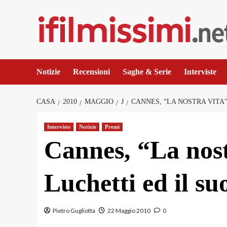
Salta
al
contenuto
Notizie
Recensioni
Saghe & Serie
Interviste
CASA
2010
MAGGIO
J
CANNES, “LA NOSTRA VITA”
Interviste
Notizie
Premi
Cannes, “La nost
Luchetti ed il su
Pietro Gugliotta
22 Maggio 2010
0