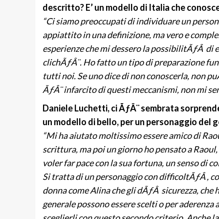
descritto? E’ un modello di Italia che conosc
“Ci siamo preoccupati di individuare un perso
appiattito in una definizione, ma vero e comples
esperienze che mi dessero la possibilitÃƒÂ di e
clichÃƒÂ¨. Ho fatto un tipo di preparazione funzi
tutti noi. Se uno dice di non conoscerla, non 
ÃƒÂ¨ infarcito di questi meccanismi, non mi sem
Daniele Luchetti, ci ÃƒÂ¨ sembrata sorpren
un modello di bello, per un personaggio del 
“Mi ha aiutato moltissimo essere amico di Raou
scrittura, ma poi un giorno ho pensato a Raoul
voler far pace con la sua fortuna, un senso di co
Si tratta di un personaggio con difficoltÃƒÂ , 
donna come Alina che gli dÃƒÂ sicurezza, che ha 
generale possono essere scelti o per aderenza a
sceglierli con questo secondo criterio. Anche la