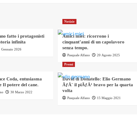
Notizie
no fatto i protagonisti
Amici miei: ricorrono i
toria infinita
cinquant’anni di un capolavoro
senza tempo.
3 Gennaio 2026
Pasquale Alfano
20 Agosto 2025
Premi
ce Coda, entusiasma
David di Donatello: Elio Germano
 Il potere del cane.
ÃƒÂ¨ il piÃƒÂ¹ bravo per la quarta
volta
ano
30 Marzo 2022
Pasquale Alfano
15 Maggio 2021