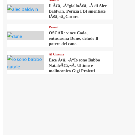
Notizie
Il Ã¢â‚¬Å“gialloÃ¢â‚¬Â di Alec
Baldwin. Perizia FBI smentisce
lÃ¢â‚¬â„¢attore.
Premi
OSCAR: vince Coda,
entusiasma Dune, delude Il
potere del cane.
Al Cinema
Esce Ã¢â‚¬Å“Io sono Babbo
NataleÃ¢â‚¬Â. Ultimo e
malinconico Gigi Proietti.