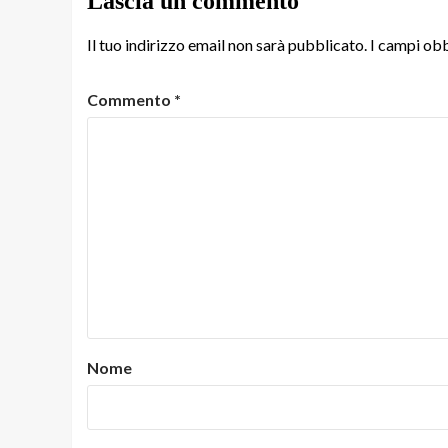
Lascia un commento
Il tuo indirizzo email non sarà pubblicato.
I campi obb
Commento
*
Nome