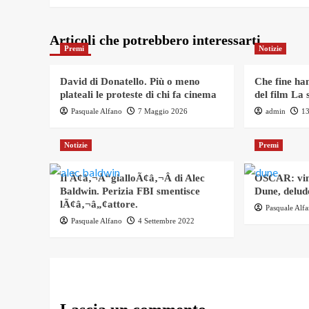
Articoli che potrebbero interessarti
Premi
Notizie
David di Donatello. Più o meno
Che fine han
plateali le proteste di chi fa cinema
del film La s
Pasquale Alfano
7 Maggio 2026
admin
1
Notizie
Premi
Il Ã¢â‚¬Å“gialloÃ¢â‚¬Â di Alec
OSCAR: vin
Baldwin. Perizia FBI smentisce
Dune, delude
lÃ¢â‚¬â„¢attore.
Pasquale Alf
Pasquale Alfano
4 Settembre 2022