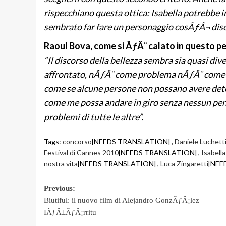
rispecchiano questa ottica: Isabella potrebbe 
sembrato far fare un personaggio cosÃƒÂ¬ disc
Raoul Bova, come si ÃƒÂ¨ calato in questo p
“Il discorso della bellezza sembra sia quasi di
affrontato, nÃƒÂ¨ come problema nÃƒÂ¨ come v
come se alcune persone non possano avere dete
come me possa andare in giro senza nessun pen
problemi di tutte le altre”.
Tags:
concorso
[NEEDS TRANSLATION] ,
Daniele Luchett
Festival di Cannes 2010
[NEEDS TRANSLATION] ,
Isabell
nostra vita
[NEEDS TRANSLATION] ,
Luca Zingaretti
[NEE
Post
Previous:
Biutiful: il nuovo film di Alejandro GonzÃƒÂ¡lez
navigation
IÃƒÂ±ÃƒÂ¡rritu