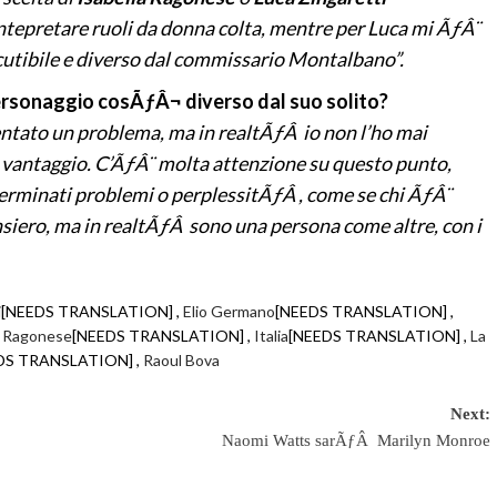
intepretare ruoli da donna colta, mentre per Luca mi ÃƒÂ¨
utibile e diverso dal commissario Montalbano”.
ersonaggio cosÃƒÂ¬ diverso dal suo solito?
ventato un problema, ma in realtÃƒÂ io non l’ho mai
antaggio. C’ÃƒÂ¨ molta attenzione su questo punto,
rminati problemi o perplessitÃƒÂ , come se chi ÃƒÂ¨
siero, ma in realtÃƒÂ sono una persona come altre, con i
i
[NEEDS TRANSLATION] ,
Elio Germano
[NEEDS TRANSLATION] ,
a Ragonese
[NEEDS TRANSLATION] ,
Italia
[NEEDS TRANSLATION] ,
La
DS TRANSLATION] ,
Raoul Bova
Next:
Naomi Watts sarÃƒÂ Marilyn Monroe