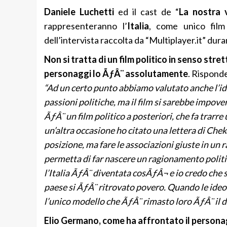
Daniele Luchetti
ed il cast de “
La nostra 
rappresenteranno l’
Italia
, come unico film
dell’intervista raccolta da “Multiplayer.it” duran
Non si tratta di un film politico in senso stre
personaggi lo ÃƒÂ¨ assolutamente
. Risponde
“Ad un certo punto abbiamo valutato anche l’ide
passioni politiche, ma il film si sarebbe impov
ÃƒÂ¨ un film politico a posteriori, che fa trarr
un’altra occasione ho citato una lettera di Chek
posizione, ma fare le associazioni giuste in un r
permetta di far nascere un ragionamento politi
l’Italia ÃƒÂ¨ diventata cosÃƒÂ¬ e io credo che s
paese si ÃƒÂ¨ ritrovato povero. Quando le ideolog
l’unico modello che ÃƒÂ¨ rimasto loro ÃƒÂ¨ il d
Elio Germano, come ha affrontato il personag