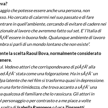
eva?
naggio che potesse essere anche una persona, non
so. Ho cercato di calarrmi nel suo passato e di fare
ntrare in quell’ambiente, cercando di evitare di cadere nei
onale al lavoro che avremmo fatto sul set. E’ l’Italia di
puÃƒÂ² essere in buona fede. Qualunque ambiente di lavoro
bra si parli di un mondo lontano che non esiste”.
dente la scelta Raoul Bova, normalmente considerato
genere.
l. Vedevo attori che corrispondevano di piÃƒÂ¹ alla
, ed ÃƒÂ¨ stata come una folgorazione. Ha in sÃƒÂ¨ un
lpa latente che nel film si trasforma quasi in depressione.
con una forte timidezza, che trova accanto a sÃƒÂ¨ una
qualcosa di familiare che lo rassicura. Gli attori in
l personaggio o per contrasto e a me piace a volte
 scelta di
Isabella Ragonese
o
Luca Zingaretti