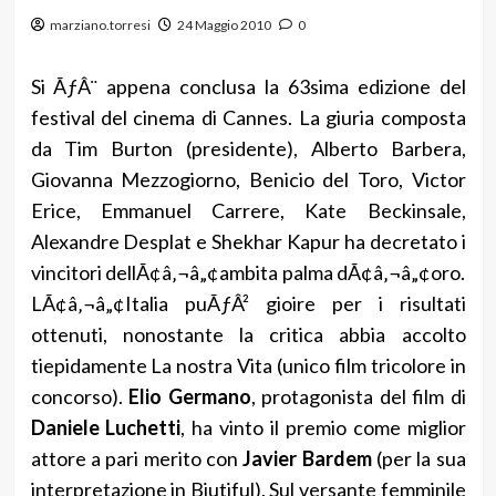
marziano.torresi
24 Maggio 2010
0
Si ÃƒÂ¨ appena conclusa la 63sima edizione del
festival del cinema di Cannes. La giuria composta
da Tim Burton (presidente), Alberto Barbera,
Giovanna Mezzogiorno, Benicio del Toro, Victor
Erice, Emmanuel Carrere, Kate Beckinsale,
Alexandre Desplat e Shekhar Kapur ha decretato i
vincitori dellÃ¢â‚¬â„¢ambita palma dÃ¢â‚¬â„¢oro.
LÃ¢â‚¬â„¢Italia puÃƒÂ² gioire per i risultati
ottenuti, nonostante la critica abbia accolto
tiepidamente La nostra Vita (unico film tricolore in
concorso).
Elio Germano
, protagonista del film di
Daniele Luchetti
, ha vinto il premio come miglior
attore a pari merito con
Javier Bardem
(per la sua
interpretazione in Biutiful). Sul versante femminile