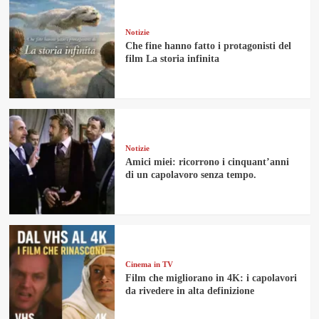
Notizie
Che fine hanno fatto i protagonisti del
film La storia infinita
Notizie
Amici miei: ricorrono i cinquant’anni
di un capolavoro senza tempo.
Cinema in TV
Film che migliorano in 4K: i capolavori
da rivedere in alta definizione