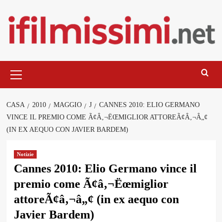
Salta
al
contenuto
Menu
principale
CASA
2010
MAGGIO
J
CANNES 2010: ELIO GERMANO
VINCE IL PREMIO COME Ã¢Â‚¬ËŒMIGLIOR ATTOREÃ¢Â‚¬Â„¢
(IN EX AEQUO CON JAVIER BARDEM)
Notizie
Cannes 2010: Elio Germano vince il
premio come Ã¢â‚¬Ëœmiglior
attoreÃ¢â‚¬â„¢ (in ex aequo con
Javier Bardem)