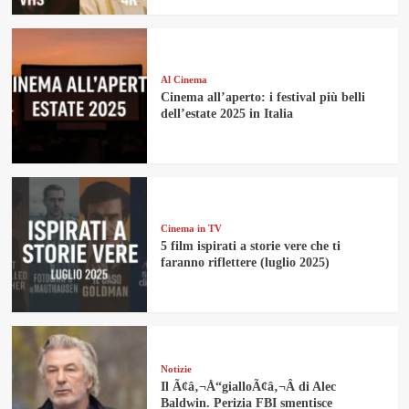
Al Cinema
Cinema all’aperto: i festival più belli
dell’estate 2025 in Italia
Cinema in TV
5 film ispirati a storie vere che ti
faranno riflettere (luglio 2025)
Notizie
Il Ã¢â‚¬Å“gialloÃ¢â‚¬Â di Alec
Baldwin. Perizia FBI smentisce