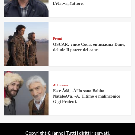
lÃ¢â‚¬â„¢attore.
Premi
OSCAR: vince Coda, entusiasma Dune,
delude Il potere del cane.
Al Cinema
Esce Ã¢â‚¬Å“Io sono Babbo
NataleÃ¢â‚¬Â. Ultimo e malinconico
Gigi Proietti.
Copyright © {anno} Tutti i diritti riservati.