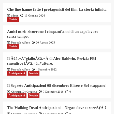
Che fine hanno fatto i protagonisti del film La storia infinita
admin
13 Gennaio 2026
Notizie
Amici miei: ricorrono i cinquant’anni di un capolavoro
senza tempo.
Pasquale Alfano
20 Agosto 2025
Notizie
Il Ã¢â‚¬Å“gialloÃ¢â‚¬Â di Alec Baldwin. Perizia FBI
smentisce lÃ¢â‚¬â„¢attore.
Pasquale Alfano
4 Settembre 2022
Anticipazioni
Notizie
Il Segreto Anticipazioni 08 dicembre: Eliseo e Sol scappano!
Christian De Gregorio
7 Dicembre 2016
0
Anticipazioni
Notizie
The Walking Dead Anticipazioni – Negan dove tornerÃƒÂ ?
Christian De Gregorio
5 Dicembre 2016
0