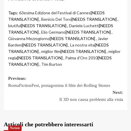
Tags:
63esima Edizione del Festival di Cannes
[NEEDS
TRANSLATION] ,
Benicio Del Toro
[NEEDS TRANSLATION] ,
biutiful
[NEEDS TRANSLATION] ,
Daniele Luchetti
[NEEDS
TRANSLATION] ,
Elio Germano
[NEEDS TRANSLATION] ,
Giovanna Mezzogiorno
[NEEDS TRANSLATION] ,
Javier
Bardem
[NEEDS TRANSLATION] ,
La nostra vita
[NEEDS
TRANSLATION] ,
miglior film
[NEEDS TRANSLATION] ,
miglior
regia
[NEEDS TRANSLATION] ,
Palma d'Oro 2010
[NEEDS
TRANSLATION] ,
Tim Burton
Post
Previous:
RomaFictionFest, protagonista il film dei Rolling Stones
navigation
Next:
Il 3D non causa problemi alla vista
Articoli che potrebbero interessarti
Notizie