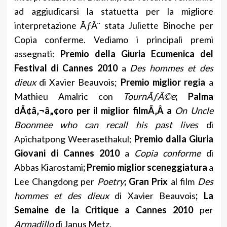
ad aggiudicarsi la statuetta per la migliore
interpretazione ÃƒÂ¨ stata Juliette Binoche per
Copia conferme. Vediamo i principali premi
assegnati:
Premio della Giuria Ecumenica del
Festival di Cannes 2010
a
Des hommes et des
dieux
di Xavier Beauvois;
Premio miglior regia
a
Mathieu Amalric con
TournÃƒÂ©e
; Palma
dÃ¢â‚¬â„¢oro per il miglior filmÃ‚Â a
On Uncle
Boonmee who can recall his past lives
di
Apichatpong Weerasethakul;
Premio dalla Giuria
Giovani di Cannes 2010
a
Copia conforme
di
Abbas Kiarostami
; Premio miglior sceneggiatura
a
Lee Changdong per
Poetry
; Gran Prix
al film
Des
hommes et des dieux
di Xavier Beauvois
; La
Semaine de la Critique a Cannes 2010
per
Armadillo
di Janus Metz.