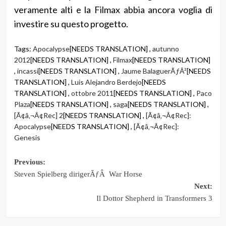
veramente alti e la Filmax abbia ancora voglia di
investire su questo progetto.
Tags:
Apocalypse
[NEEDS TRANSLATION] ,
autunno
2012
[NEEDS TRANSLATION] ,
Filmax
[NEEDS TRANSLATION]
,
incassi
[NEEDS TRANSLATION] ,
Jaume BalaguerÃƒÂ²
[NEEDS
TRANSLATION] ,
Luis Alejandro Berdejo
[NEEDS
TRANSLATION] ,
ottobre 2011
[NEEDS TRANSLATION] ,
Paco
Plaza
[NEEDS TRANSLATION] ,
saga
[NEEDS TRANSLATION] ,
[Ã¢â‚¬Â¢Rec] 2
[NEEDS TRANSLATION] ,
[Ã¢â‚¬Â¢Rec]:
Apocalypse
[NEEDS TRANSLATION] ,
[Ã¢â‚¬Â¢Rec]:
Genesis
Post
Previous:
Steven Spielberg dirigerÃƒÂ War Horse
navigation
Next:
Il Dottor Shepherd in Transformers 3