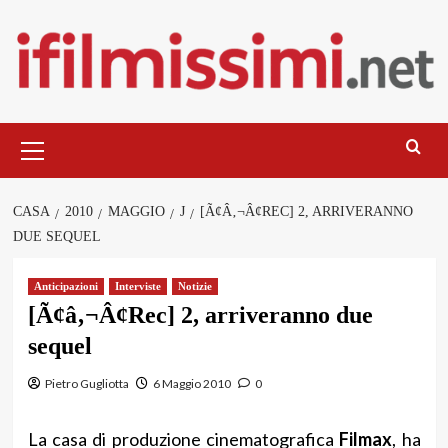
Salta
al
contenuto
Menu
principale
CASA
2010
MAGGIO
J
[Ã¢Â‚¬Â¢REC] 2, ARRIVERANNO
DUE SEQUEL
Anticipazioni
Interviste
Notizie
[Ã¢â‚¬Â¢Rec] 2, arriveranno due
sequel
Pietro Gugliotta
6 Maggio 2010
0
La casa di produzione cinematografica
Filmax
, ha