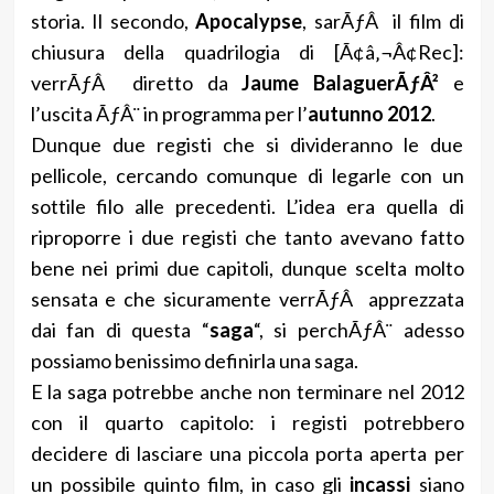
storia. Il secondo,
Apocalypse
, sarÃƒÂ il film di
chiusura della quadrilogia di [Ã¢â‚¬Â¢Rec]:
verrÃƒÂ diretto da
Jaume BalaguerÃƒÂ²
e
l’uscita ÃƒÂ¨ in programma per l’
autunno 2012
.
Dunque due registi che si divideranno le due
pellicole, cercando comunque di legarle con un
sottile filo alle precedenti. L’idea era quella di
riproporre i due registi che tanto avevano fatto
bene nei primi due capitoli, dunque scelta molto
sensata e che sicuramente verrÃƒÂ apprezzata
dai fan di questa “
saga
“, si perchÃƒÂ¨ adesso
possiamo benissimo definirla una saga.
E la saga potrebbe anche non terminare nel 2012
con il quarto capitolo: i registi potrebbero
decidere di lasciare una piccola porta aperta per
un possibile quinto film, in caso gli
incassi
siano