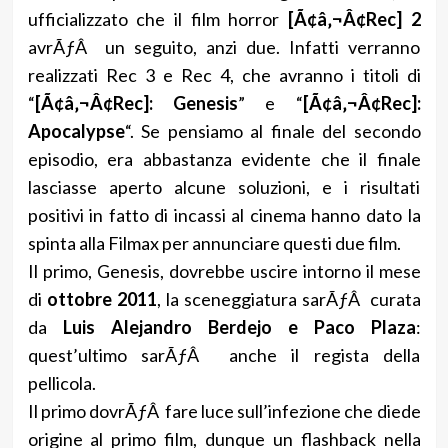
ufficializzato che il film horror
[Ã¢â‚¬Â¢Rec] 2
avrÃƒÂ un seguito, anzi due. Infatti verranno
realizzati Rec 3 e Rec 4, che avranno i titoli di
“
[Ã¢â‚¬Â¢Rec]: Genesis
” e “
[Ã¢â‚¬Â¢Rec]:
Apocalypse
“. Se pensiamo al finale del secondo
episodio, era abbastanza evidente che il finale
lasciasse aperto alcune soluzioni, e i risultati
positivi in fatto di incassi al cinema hanno dato la
spinta alla Filmax per annunciare questi due film.
Il primo, Genesis, dovrebbe uscire intorno il mese
di
ottobre 2011
, la sceneggiatura sarÃƒÂ curata
da
Luis Alejandro Berdejo e Paco Plaza
:
quest’ultimo sarÃƒÂ anche il regista della
pellicola.
Il primo dovrÃƒÂ fare luce sull’infezione che diede
origine al primo film, dunque un flashback nella