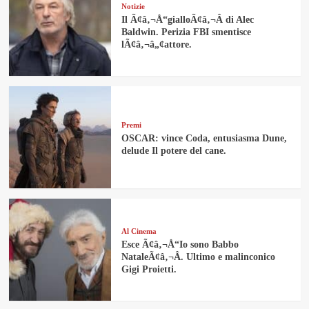
Notizie
Il Ã¢â‚¬Å“gialloÃ¢â‚¬Â di Alec
Baldwin. Perizia FBI smentisce
lÃ¢â‚¬â„¢attore.
Premi
OSCAR: vince Coda, entusiasma Dune,
delude Il potere del cane.
Al Cinema
Esce Ã¢â‚¬Å“Io sono Babbo
NataleÃ¢â‚¬Â. Ultimo e malinconico
Gigi Proietti.