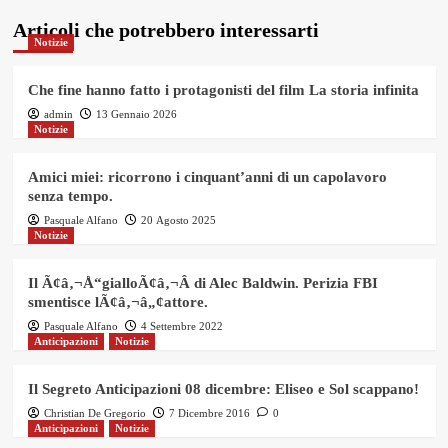
Articoli che potrebbero interessarti
Notizie
Che fine hanno fatto i protagonisti del film La storia infinita
admin
13 Gennaio 2026
Notizie
Amici miei: ricorrono i cinquant’anni di un capolavoro
senza tempo.
Pasquale Alfano
20 Agosto 2025
Notizie
Il Ã¢â‚¬Å“gialloÃ¢â‚¬Â di Alec Baldwin. Perizia FBI
smentisce lÃ¢â‚¬â„¢attore.
Pasquale Alfano
4 Settembre 2022
Anticipazioni
Notizie
Il Segreto Anticipazioni 08 dicembre: Eliseo e Sol scappano!
Christian De Gregorio
7 Dicembre 2016
0
Anticipazioni
Notizie