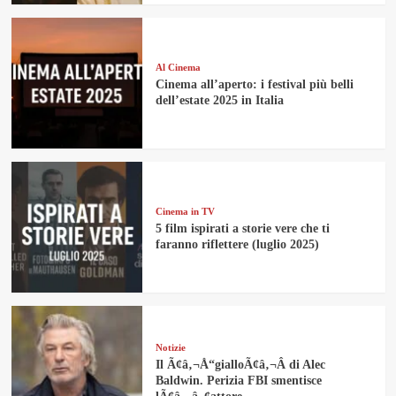
Al Cinema
Cinema all’aperto: i festival più belli
dell’estate 2025 in Italia
Cinema in TV
5 film ispirati a storie vere che ti
faranno riflettere (luglio 2025)
Notizie
Il Ã¢â‚¬Å“gialloÃ¢â‚¬Â di Alec
Baldwin. Perizia FBI smentisce