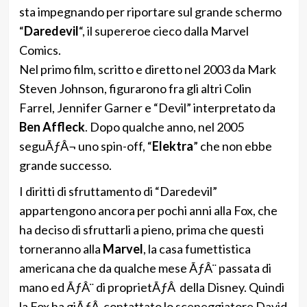
sta impegnando per riportare sul grande schermo
“
Daredevil
“, il supereroe cieco dalla Marvel
Comics.
Nel primo film, scritto e diretto nel 2003 da Mark
Steven Johnson, figurarono fra gli altri Colin
Farrel, Jennifer Garner e “Devil” interpretato da
Ben Affleck
. Dopo qualche anno, nel 2005
seguÃƒÂ¬ uno spin-off, “
Elektra
” che non ebbe
grande successo.
I diritti di sfruttamento di “Daredevil”
appartengono ancora per pochi anni alla Fox, che
ha deciso di sfruttarli a pieno, prima che questi
torneranno alla
Marvel
, la casa fumettistica
americana che da qualche mese ÃƒÂ¨ passata di
mano ed ÃƒÂ¨ di proprietÃƒÂ della Disney. Quindi
la Fox ha giÃƒÂ contattato lo sceneggiatore David