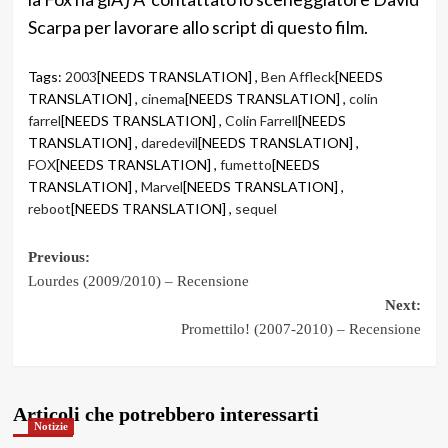
Scarpa per lavorare allo script di questo film.
Tags:
2003
[NEEDS TRANSLATION] ,
Ben Affleck
[NEEDS
TRANSLATION] ,
cinema
[NEEDS TRANSLATION] ,
colin
farrel
[NEEDS TRANSLATION] ,
Colin Farrell
[NEEDS
TRANSLATION] ,
daredevil
[NEEDS TRANSLATION] ,
FOX
[NEEDS TRANSLATION] ,
fumetto
[NEEDS
TRANSLATION] ,
Marvel
[NEEDS TRANSLATION] ,
reboot
[NEEDS TRANSLATION] ,
sequel
Post
Previous:
Lourdes (2009/2010) – Recensione
navigation
Next:
Promettilo! (2007-2010) – Recensione
Articoli che potrebbero interessarti
Notizie