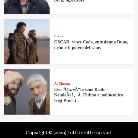
lÃ¢â‚¬â„¢attore.
Premi
OSCAR: vince Coda, entusiasma Dune,
delude Il potere del cane.
Al Cinema
Esce Ã¢â‚¬Å“Io sono Babbo
NataleÃ¢â‚¬Â. Ultimo e malinconico
Gigi Proietti.
Copyright © {anno} Tutti i diritti riservati.