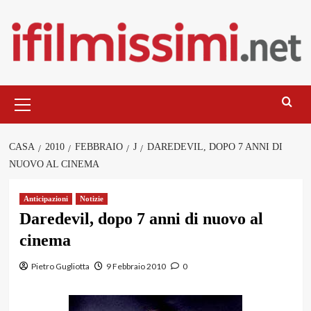
Salta
al
contenuto
Menu
principale
CASA
2010
FEBBRAIO
J
DAREDEVIL, DOPO 7 ANNI DI
NUOVO AL CINEMA
Anticipazioni
Notizie
Daredevil, dopo 7 anni di nuovo al
cinema
Pietro Gugliotta
9 Febbraio 2010
0