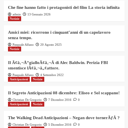
Che fine hanno fatto i protagonisti del film La storia infinita
admin
13 Gennaio 2026
Notizie
Amici miei: ricorrono i cinquant’anni di un capolavoro
senza tempo.
Pasquale Alfano
20 Agosto 2025
Notizie
Il Ã¢â‚¬Å“gialloÃ¢â‚¬Â di Alec Baldwin. Perizia FBI
smentisce lÃ¢â‚¬â„¢attore.
Pasquale Alfano
4 Settembre 2022
Anticipazioni
Notizie
Il Segreto Anticipazioni 08 dicembre: Eliseo e Sol scappano!
Christian De Gregorio
7 Dicembre 2016
0
Anticipazioni
Notizie
The Walking Dead Anticipazioni – Negan dove tornerÃƒÂ ?
Christian De Gregorio
5 Dicembre 2016
0