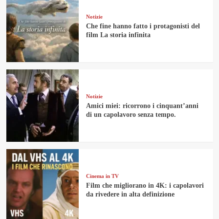
Notizie
Che fine hanno fatto i protagonisti del
film La storia infinita
Notizie
Amici miei: ricorrono i cinquant’anni
di un capolavoro senza tempo.
Cinema in TV
Film che migliorano in 4K: i capolavori
da rivedere in alta definizione