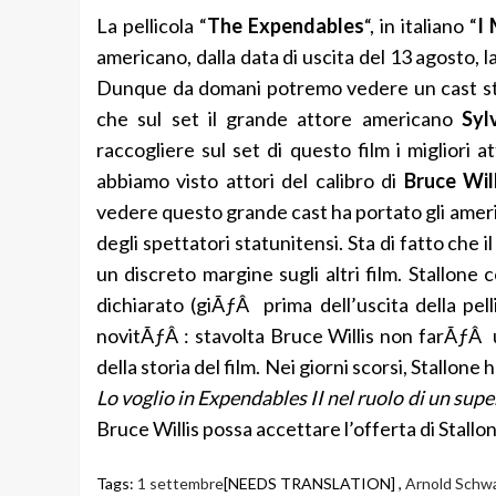
La pellicola “
The Expendables
“, in italiano “
I
americano, dalla data di uscita del 13 agosto, la
Dunque da domani potremo vedere un cast stel
che sul set il grande attore americano
Syl
raccogliere sul set di questo film i migliori a
abbiamo visto attori del calibro di
Bruce Wil
vedere questo grande cast ha portato gli america
degli spettatori statunitensi. Sta di fatto che 
un discreto margine sugli altri film. Stallone
dichiarato (giÃƒÂ prima dell’uscita della pell
novitÃƒÂ : stavolta Bruce Willis non farÃƒÂ
della storia del film. Nei giorni scorsi, Stallone 
Lo voglio in Expendables II nel ruolo di un supe
Bruce Willis possa accettare l’offerta di Stall
Tags:
1 settembre
[NEEDS TRANSLATION] ,
Arnold Schw