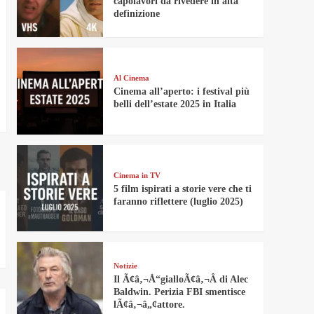
capolavori da rivedere in alta
definizione
Al Cinema
Cinema all’aperto: i festival più
belli dell’estate 2025 in Italia
Cinema in TV
5 film ispirati a storie vere che ti
faranno riflettere (luglio 2025)
Notizie
Il Ã¢â‚¬Å“gialloÃ¢â‚¬Â di Alec
Baldwin. Perizia FBI smentisce
lÃ¢â‚¬â„¢attore.