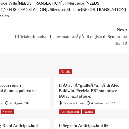
ruce Willis
[NEEDS TRANSLATION] ,
I Mercenari
[NEEDS
di
[NEEDS TRANSLATION] ,
Silvester Stallone
[NEEDS TRANSLATION]
ables
Next:
i
Ufficiale: Jonathan Liebesman sarÃƒÂ il regista di Scontro tra
Titani 2
Notizie
 ricorrono i
Il Ã¢â‚¬Å“gialloÃ¢â‚¬Â di Alec
ni di un capolavoro
Baldwin. Perizia FBI smentisce
.
lÃ¢â‚¬â„¢attore.
ano
20 Agosto 2025
Pasquale Alfano
4 Settembre 2022
Notizie
Anticipazioni
Notizie
 Dead Anticipazioni –
Il Segreto Anticipazioni 06