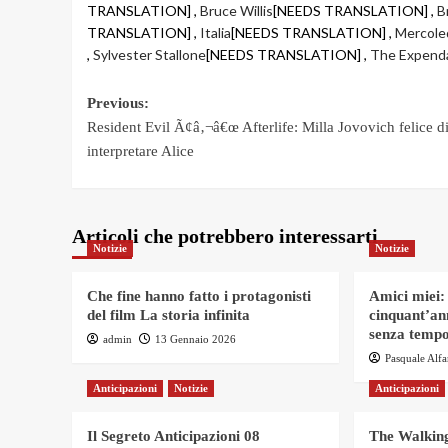
TRANSLATION] ,
Bruce Willis
[NEEDS TRANSLATION] ,
B
TRANSLATION] ,
Italia
[NEEDS TRANSLATION] ,
Mercole
,
Sylvester Stallone
[NEEDS TRANSLATION] ,
The Expend
Post
Previous:
Resident Evil Ã¢â‚¬â€œ Afterlife: Milla Jovovich felice d
navigation
interpretare Alice
Articoli che potrebbero interessarti
Notizie
Notizie
Che fine hanno fatto i protagonisti
Amici miei:
del film La storia infinita
cinquant’an
senza tempo
admin
13 Gennaio 2026
Pasquale Alf
Anticipazioni
Notizie
Anticipazioni
Il Segreto Anticipazioni 08
The Walking