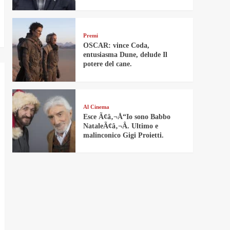
Premi
OSCAR: vince Coda,
entusiasma Dune, delude Il
potere del cane.
Al Cinema
Esce Ã¢â‚¬Å“Io sono Babbo
NataleÃ¢â‚¬Â. Ultimo e
malinconico Gigi Proietti.