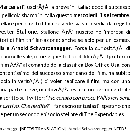
 Mercenari
“, uscirÃƒÂ a breve in
Italia
: dopo il successo
 pellicola sbarca in Italia questo
mercoledi, 1 settembre
.
lare per questo film che vede sia sulla sedia da regista
vester Stallone
. Stallone ÃƒÂ¨ riuscito nell’impresa di
ttori di film thriller-azione: anche se solo per un cameo,
lis e Arnold Schwarzenegger
. Forse la curiositÃƒÂ di
ni nelle sale, o forse questo tipo di film ÃƒÂ¨ il preferito
il film ÃƒÂ¨ al comando della classifica Box Office Usa, con
 contentissimo del successo americano del film, ha subito
icola in veritÃƒÂ ) di voler replicare il film, ma con una
 una parte breve, ma dovrÃƒÂ essere un perno centrale
ha scritto su Twitter: “
Ho cenato con Bruce Willis ieri sera.
r cattivo. Che ne dite?
” I fans sono entusiasti, sperano che
one per un secondo episodio stellare di The Expendables
arzenegger
[NEEDS TRANSLATION] ,
Arnold Schwarzenegger
[NEEDS