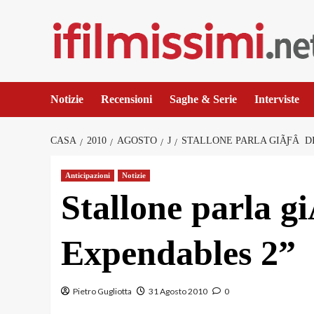
Salta
al
contenuto
Notizie
Recensioni
Saghe & Serie
Interviste
CASA
2010
AGOSTO
J
STALLONE PARLA GIÃƑÂ DI
Anticipazioni
Notizie
Stallone parla 
Expendables 2”
Pietro Gugliotta
31 Agosto 2010
0