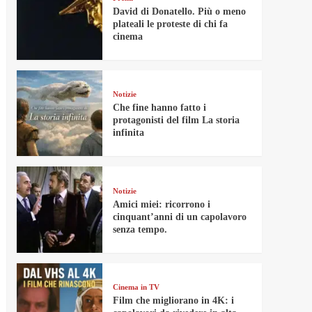
David di Donatello. Più o meno
plateali le proteste di chi fa
cinema
Notizie
Che fine hanno fatto i
protagonisti del film La storia
infinita
Notizie
Amici miei: ricorrono i
cinquant’anni di un capolavoro
senza tempo.
Cinema in TV
Film che migliorano in 4K: i