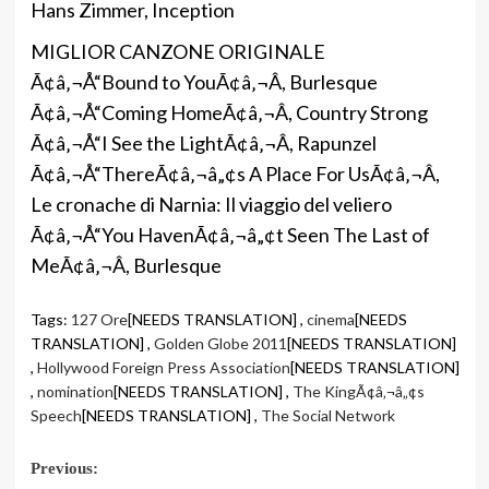
Hans Zimmer, Inception
MIGLIOR CANZONE ORIGINALE
Ã¢â‚¬Å“Bound to YouÃ¢â‚¬Â, Burlesque
Ã¢â‚¬Å“Coming HomeÃ¢â‚¬Â, Country Strong
Ã¢â‚¬Å“I See the LightÃ¢â‚¬Â, Rapunzel
Ã¢â‚¬Å“ThereÃ¢â‚¬â„¢s A Place For UsÃ¢â‚¬Â,
Le cronache di Narnia: Il viaggio del veliero
Ã¢â‚¬Å“You HavenÃ¢â‚¬â„¢t Seen The Last of
MeÃ¢â‚¬Â, Burlesque
Tags:
127 Ore
[NEEDS TRANSLATION] ,
cinema
[NEEDS
TRANSLATION] ,
Golden Globe 2011
[NEEDS TRANSLATION]
,
Hollywood Foreign Press Association
[NEEDS TRANSLATION]
,
nomination
[NEEDS TRANSLATION] ,
The KingÃ¢â‚¬â„¢s
Speech
[NEEDS TRANSLATION] ,
The Social Network
Post
Previous: