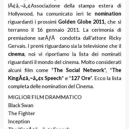
lÃ¢â‚¬â„¢Associazione della stampa estera di
Hollywood, ha comunicato ieri le
nomination
riguardanti i prossimi
Golden Globe 2011,
che si
terranno il 16 gennaio 2011. La cerimonia di
premiazione sarÃƒÂ condotta dall’attore Ricky
Gervais. I premi riguardano sia la televisione che il
cinema
, noi vi riportiamo la lista dei nominati
riguardanti il mondo del cinema. Molto considerati
alcuni film come “
The Social Network
“, “
The
KingÃ¢â‚¬â„¢s Speech
” e “
127 Ore
“. Ecco la lista
completa delle nomination del Cinema.
MIGLIOR FILM DRAMMATICO
Black Swan
The Fighter
Inception