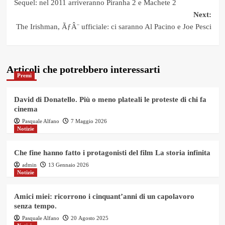
Sequel: nel 2011 arriveranno Piranha 2 e Machete 2
navigation
Next:
The Irishman, ÃƒÂ¨ ufficiale: ci saranno Al Pacino e Joe Pesci
Articoli che potrebbero interessarti
Premi
David di Donatello. Più o meno plateali le proteste di chi fa
cinema
Pasquale Alfano
7 Maggio 2026
Notizie
Che fine hanno fatto i protagonisti del film La storia infinita
admin
13 Gennaio 2026
Notizie
Amici miei: ricorrono i cinquant’anni di un capolavoro
senza tempo.
Pasquale Alfano
20 Agosto 2025