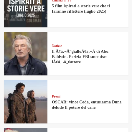
Cinema in TV
5 film ispirati a storie vere che ti
faranno riflettere (luglio 2025)
Notizie
Il Ã¢â‚¬Å“gialloÃ¢â‚¬Â di Alec
Baldwin. Perizia FBI smentisce
lÃ¢â‚¬â„¢attore.
Premi
OSCAR: vince Coda, entusiasma Dune,
delude Il potere del cane.