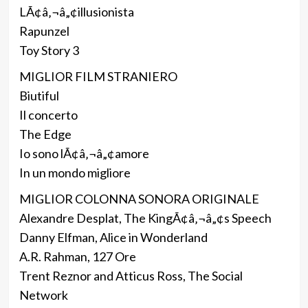
LÃ¢â‚¬â„¢illusionista
Rapunzel
Toy Story 3
MIGLIOR FILM STRANIERO
Biutiful
Il concerto
The Edge
Io sono lÃ¢â‚¬â„¢amore
In un mondo migliore
MIGLIOR COLONNA SONORA ORIGINALE
Alexandre Desplat, The KingÃ¢â‚¬â„¢s Speech
Danny Elfman, Alice in Wonderland
A.R. Rahman, 127 Ore
Trent Reznor and Atticus Ross, The Social
Network