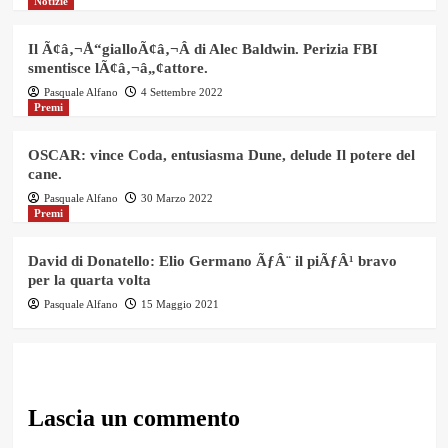
Notizie
Il Ã¢â‚¬Å“gialloÃ¢â‚¬Â di Alec Baldwin. Perizia FBI
smentisce lÃ¢â‚¬â„¢attore.
Pasquale Alfano
4 Settembre 2022
Premi
OSCAR: vince Coda, entusiasma Dune, delude Il potere del
cane.
Pasquale Alfano
30 Marzo 2022
Premi
David di Donatello: Elio Germano ÃƒÂ¨ il piÃƒÂ¹ bravo
per la quarta volta
Pasquale Alfano
15 Maggio 2021
Lascia un commento