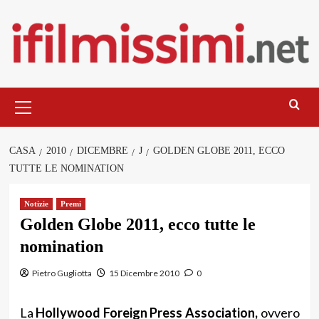
Salta
al
contenuto
Menu
principale
CASA
2010
DICEMBRE
J
GOLDEN GLOBE 2011, ECCO
TUTTE LE NOMINATION
Notizie
Premi
Golden Globe 2011, ecco tutte le
nomination
Pietro Gugliotta
15 Dicembre 2010
0
La
Hollywood Foreign Press Association,
ovvero