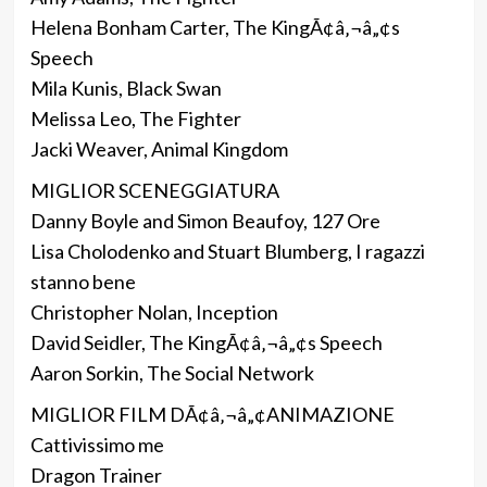
Helena Bonham Carter, The KingÃ¢â‚¬â„¢s
Speech
Mila Kunis, Black Swan
Melissa Leo, The Fighter
Jacki Weaver, Animal Kingdom
MIGLIOR SCENEGGIATURA
Danny Boyle and Simon Beaufoy, 127 Ore
Lisa Cholodenko and Stuart Blumberg, I ragazzi
stanno bene
Christopher Nolan, Inception
David Seidler, The KingÃ¢â‚¬â„¢s Speech
Aaron Sorkin, The Social Network
MIGLIOR FILM DÃ¢â‚¬â„¢ANIMAZIONE
Cattivissimo me
Dragon Trainer