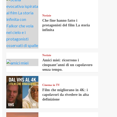
Notizie
Che fine hanno fatto i
protagonisti del film La storia
infinita
Notizie
Amici miei: ricorrono i
cinquant’anni di un capolavoro
senza tempo.
Cinema in TV
Film che migliorano in 4K: i
capolavori da rivedere in alta
definizione