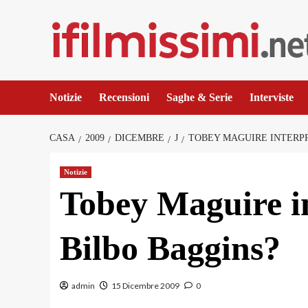
Salta
al
contenuto
Notizie
Recensioni
Saghe & Serie
Interviste
CASA
2009
DICEMBRE
J
TOBEY MAGUIRE INTERP
Notizie
Tobey Maguire 
Bilbo Baggins?
admin
15 Dicembre 2009
0