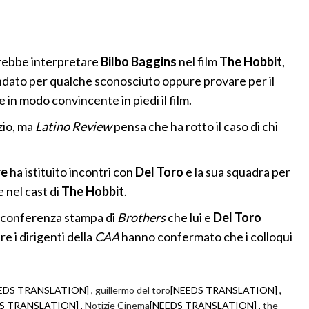
trebbe interpretare
Bilbo Baggins
nel film
The Hobbit
,
dato per qualche sconosciuto oppure provare per il
in modo convincente in piedi il film.
zio, ma
Latino Review
pensa che ha rotto il caso di chi
re
ha istituito incontri con
Del Toro
e la sua squadra per
 nel cast di
The Hobbit
.
 conferenza stampa di
Brothers
che lui e
Del Toro
e i dirigenti della
CAA
hanno confermato che i colloqui
EDS TRANSLATION] ,
guillermo del toro
[NEEDS TRANSLATION] ,
S TRANSLATION] ,
Notizie Cinema
[NEEDS TRANSLATION] ,
the