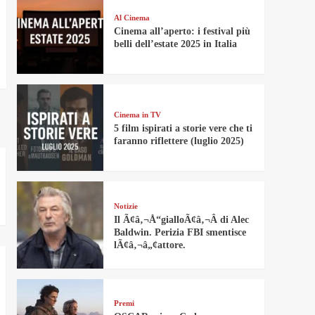
Al Cinema
Cinema all’aperto: i festival più
belli dell’estate 2025 in Italia
Cinema in TV
5 film ispirati a storie vere che ti
faranno riflettere (luglio 2025)
Notizie
Il Ã¢â‚¬Å“gialloÃ¢â‚¬Â di Alec
Baldwin. Perizia FBI smentisce
lÃ¢â‚¬â„¢attore.
Premi