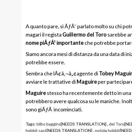
A quanto pare, si ÃƒÂ¨ parlato molto su chi po
magari il regista
Guillermo del Toro
sarebbe an
nome piÃƒÂ¹ importante
che potrebbe portare 
Siamo ancora mesi di distanza da una data di ini
potrebbe essere.
Sembra che lÃ¢â‚¬â„¢agente di
Tobey Magui
avviare le trattative di
Maguire
per partecipare
Maguire
stesso ha recentemente detto in una
potrebbero avere qualcosa su le maniche. Inoltr
sono giÃƒÂ incominciati.
Tags:
bilbo baggins
[NEEDS TRANSLATION] ,
del Toro
[NE
hobbit cast
[NEEDS TRANSLATION] ,
notizia hobbit
[NEED