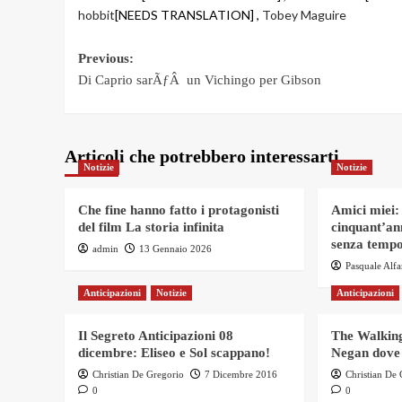
hobbit
[NEEDS TRANSLATION] ,
Tobey Maguire
Post
Previous:
Di Caprio sarÃƒÂ un Vichingo per Gibson
navigation
Articoli che potrebbero interessarti
Notizie
Notizie
Che fine hanno fatto i protagonisti
Amici miei:
del film La storia infinita
cinquant’an
senza tempo
admin
13 Gennaio 2026
Pasquale Alf
Anticipazioni
Notizie
Anticipazioni
Il Segreto Anticipazioni 08
The Walking
dicembre: Eliseo e Sol scappano!
Negan dove
Christian De Gregorio
7 Dicembre 2016
Christian De
0
0