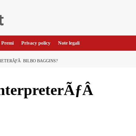
Premi
Privacy policy
Note legali
RETERÃƑÂ BILBO BAGGINS?
interpreterÃƒÂ