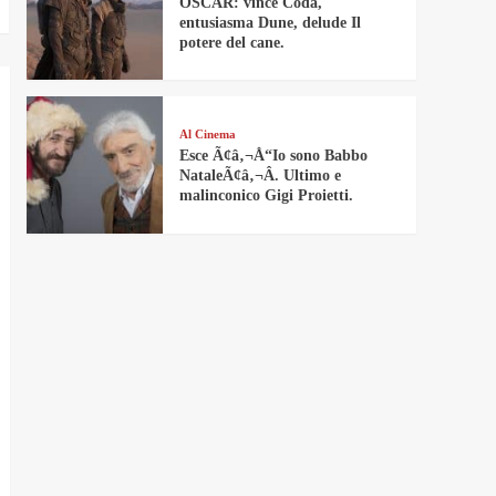
OSCAR: vince Coda,
entusiasma Dune, delude Il
potere del cane.
Al Cinema
Esce Ã¢â‚¬Å“Io sono Babbo
NataleÃ¢â‚¬Â. Ultimo e
malinconico Gigi Proietti.