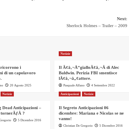
Next:
Sherlock Holmes – Trailer – 2009
Notizie
 ricorrono i
Il Ã¢â‚¬Å“gialloÃ¢â‚¬Â di Alec
ni di un capolavoro
Baldwin. Perizia FBI smentisce
.
lÃ¢â‚¬â„¢attore.
ano
20 Agosto 2025
Pasquale Alfano
4 Settembre 2022
Notizie
Anticipazioni
Notizie
 Dead Anticipazioni –
Il Segreto Anticipazioni 06
 tornerÃƒÂ ?
dicembre: Mariana e Nicolas se ne
vanno!
 Gregorio
5 Dicembre 2016
Christian De Gregorio
5 Dicembre 2016