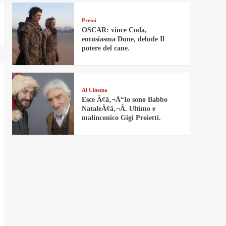
Premi
OSCAR: vince Coda,
entusiasma Dune, delude Il
potere del cane.
Al Cinema
Esce Ã¢â‚¬Å“Io sono Babbo
NataleÃ¢â‚¬Â. Ultimo e
malinconico Gigi Proietti.