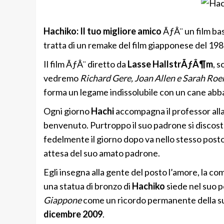
Hachiko: Il tuo migliore amico
ÃƒÂ¨ un film bas
tratta di un remake del film giapponese del 19
Il film ÃƒÂ¨ diretto da
Lasse HallstrÃƒÂ¶m
, s
vedremo
Richard Gere, Joan Allen e Sarah Ro
forma un legame indissolubile con un cane ab
Ogni giorno
Hachi
accompagna il professor alla s
benvenuto. Purtroppo il suo padrone si discosta
fedelmente il giorno dopo va nello stesso posto 
attesa del suo amato padrone.
Egli insegna alla gente del posto l’amore, la c
una statua di bronzo di
Hachiko
siede nel suo po
Giappone
come un ricordo permanente della sua d
dicembre 2009
.