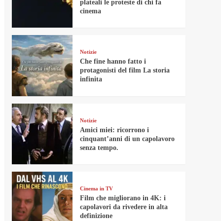
plateali le proteste di chi fa
cinema
Notizie
Che fine hanno fatto i
protagonisti del film La storia
infinita
Notizie
Amici miei: ricorrono i
cinquant’anni di un capolavoro
senza tempo.
Cinema in TV
Film che migliorano in 4K: i
capolavori da rivedere in alta
definizione