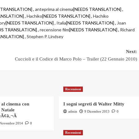
 TRANSLATION] ,
anteprima al cinema
[NEEDS TRANSLATION] ,
ANSLATION] ,
Hachiko
[NEEDS TRANSLATION] ,
Hachiko
ory
[NEEDS TRANSLATION] ,
Italia
[NEEDS TRANSLATION] ,
Joan
DS TRANSLATION] ,
recensione film
[NEEDS TRANSLATION] ,
Richard
ANSLATION] ,
Stephen P. Lindsey
Next:
Cuccioli e il Codice di Marco Polo – Trailer (22 Gennaio 2010)
Recensioni
g al cinema con
I sogni segreti di Walter Mitty
 Natale
admin
9 Dicembre 2013
0
eÃ¢â‚¬Â
 Novembre 2014
0
Recensioni