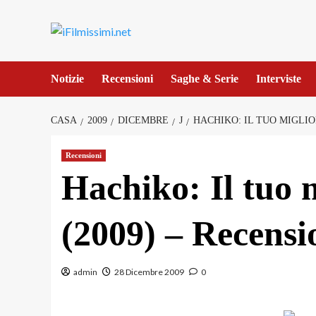
Salta
al
contenuto
Notizie
Recensioni
Saghe & Serie
Interviste
CASA
2009
DICEMBRE
J
HACHIKO: IL TUO MIGLIO
Recensioni
Hachiko: Il tuo 
(2009) – Recensi
admin
28 Dicembre 2009
0