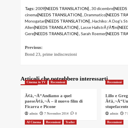
Tags:
2009
[NEEDS TRANSLATION] ,
30 dicembre
[NEEDS
cinema
[NEEDS TRANSLATION] ,
Drammatico
[NEEDS TR
Monogatari
[NEEDS TRANSLATION] ,
Hachiko: A Dog's St
Allen
[NEEDS TRANSLATION] ,
Lasse HallstrÃƒÂ¶m
[NEE
Gere
[NEEDS TRANSLATION] ,
Sarah Roemer
[NEEDS TR
Post
Previous:
Bond 23, prime indiscrezioni
navigation
Articoli che potrebbero interessarti
Cinema in TV
Recensioni
Recensioni
Ã¢â‚¬Å“Andiamo a quel
Lillo e Gre
paeseÃ¢â‚¬Â – il nuovo film di
Ã¢â‚¬Å“Un
Ficarra e Picone
stupefacent
admin
7 Novembre 2014
0
admin
7
Al Cinema
Recensioni
Trailer
Recensioni