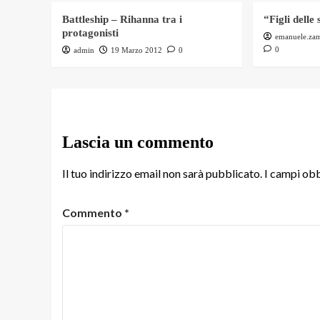
Battleship – Rihanna tra i
“Figli delle 
protagonisti
emanuele.za
0
admin
19 Marzo 2012
0
Lascia un commento
Il tuo indirizzo email non sarà pubblicato.
I campi obb
Commento
*