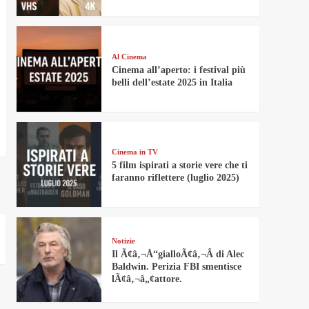
Al Cinema
Cinema all’aperto: i festival più
belli dell’estate 2025 in Italia
Cinema in TV
5 film ispirati a storie vere che ti
faranno riflettere (luglio 2025)
Notizie
Il Ã¢â‚¬Å“gialloÃ¢â‚¬Â di Alec
Baldwin. Perizia FBI smentisce
lÃ¢â‚¬â„¢attore.