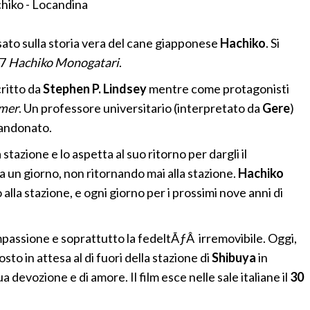
ato sulla storia vera del cane giapponese
Hachiko
. Si
87
Hachiko Monogatari
.
critto da
Stephen P. Lindsey
mentre come protagonisti
emer
. Un professore universitario (interpretato da
Gere
)
bandonato.
tazione e lo aspetta al suo ritorno per dargli il
 un giorno, non ritornando mai alla stazione.
Hachiko
alla stazione, e ogni giorno per i prossimi nove anni di
ompassione e soprattutto la fedeltÃƒÂ irremovibile. Oggi,
sto in attesa al di fuori della stazione di
Shibuya
in
evozione e di amore. Il film esce nelle sale italiane il
30