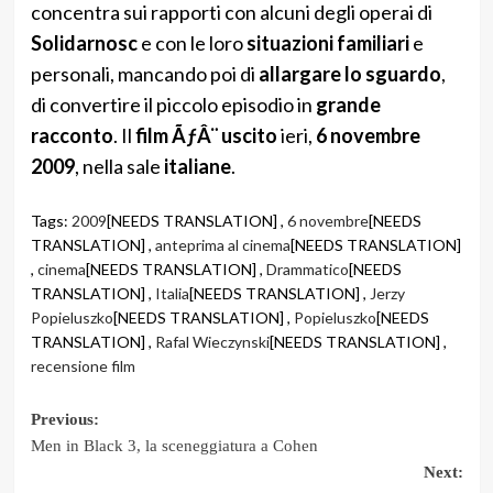
concentra sui rapporti con alcuni degli operai di
Solidarnosc
e con le loro
situazioni familiari
e
personali, mancando poi di
allargare lo sguardo
,
di convertire il piccolo episodio in
grande
racconto
. Il
film ÃƒÂ¨ uscito
ieri,
6 novembre
2009
, nella sale
italiane
.
Tags:
2009
[NEEDS TRANSLATION] ,
6 novembre
[NEEDS
TRANSLATION] ,
anteprima al cinema
[NEEDS TRANSLATION]
,
cinema
[NEEDS TRANSLATION] ,
Drammatico
[NEEDS
TRANSLATION] ,
Italia
[NEEDS TRANSLATION] ,
Jerzy
Popieluszko
[NEEDS TRANSLATION] ,
Popieluszko
[NEEDS
TRANSLATION] ,
Rafal Wieczynski
[NEEDS TRANSLATION] ,
recensione film
Post
Previous:
Men in Black 3, la sceneggiatura a Cohen
navigation
Next: