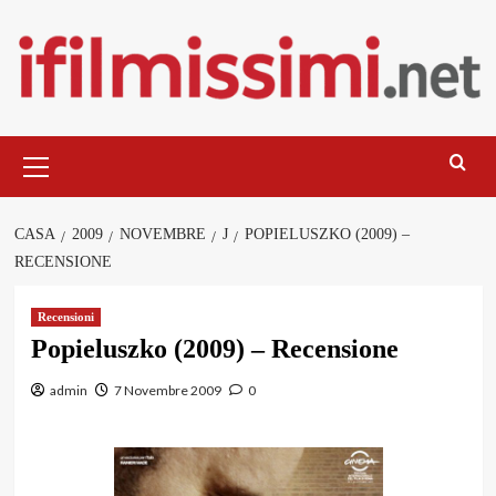
Salta
al
contenuto
Menu
principale
CASA
2009
NOVEMBRE
J
POPIELUSZKO (2009) –
RECENSIONE
Recensioni
Popieluszko (2009) – Recensione
admin
7 Novembre 2009
0