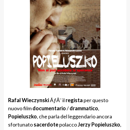
Rafal Wieczynski
ÃƒÂ¨ il
regista
per questo
nuovo film
documentario
/
drammatico
,
Popieluszko
, che parla del leggendario ancora
sfortunato
sacerdote
polacco
Jerzy Popieluszko
,