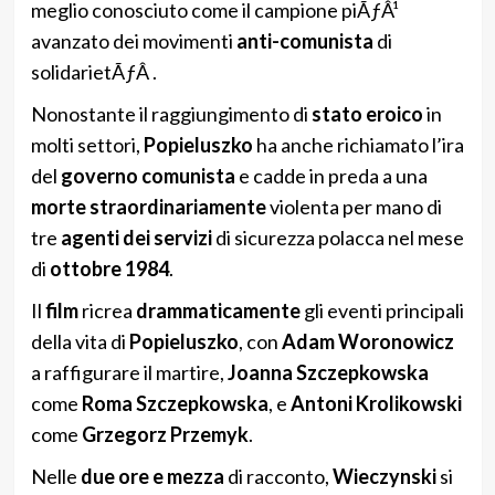
meglio conosciuto come il campione piÃƒÂ¹
avanzato dei movimenti
anti-comunista
di
solidarietÃƒÂ .
Nonostante il raggiungimento di
stato eroico
in
molti settori,
Popieluszko
ha anche richiamato l’ira
del
governo comunista
e cadde in preda a una
morte straordinariamente
violenta per mano di
tre
agenti dei servizi
di sicurezza polacca nel mese
di
ottobre 1984
.
Il
film
ricrea
drammaticamente
gli eventi principali
della vita di
Popieluszko
, con
Adam Woronowicz
a raffigurare il martire,
Joanna Szczepkowska
come
Roma Szczepkowska
, e
Antoni Krolikowski
come
Grzegorz Przemyk
.
Nelle
due ore e mezza
di racconto,
Wieczynski
si