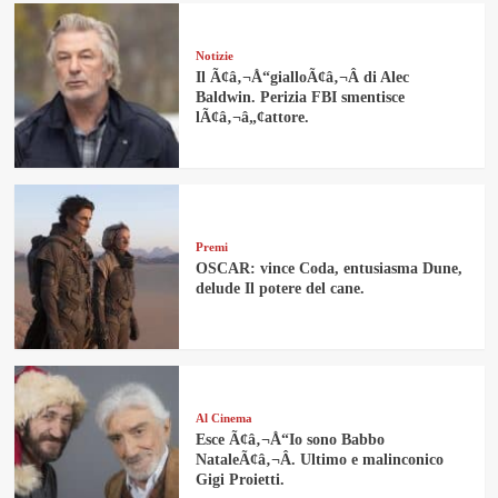
Notizie
Il Ã¢â‚¬Å“gialloÃ¢â‚¬Â di Alec
Baldwin. Perizia FBI smentisce
lÃ¢â‚¬â„¢attore.
Premi
OSCAR: vince Coda, entusiasma Dune,
delude Il potere del cane.
Al Cinema
Esce Ã¢â‚¬Å“Io sono Babbo
NataleÃ¢â‚¬Â. Ultimo e malinconico
Gigi Proietti.