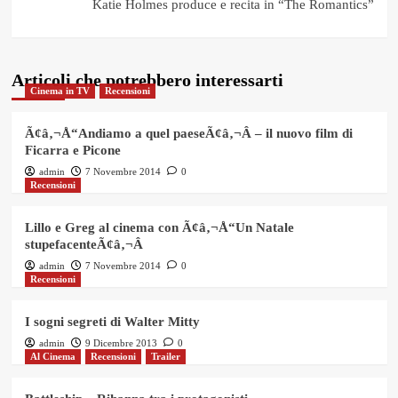
Katie Holmes produce e recita in “The Romantics”
Articoli che potrebbero interessarti
Cinema in TV
Recensioni
Ã¢â‚¬Å“Andiamo a quel paeseÃ¢â‚¬Â – il nuovo film di
Ficarra e Picone
admin
7 Novembre 2014
0
Recensioni
Lillo e Greg al cinema con Ã¢â‚¬Å“Un Natale
stupefacenteÃ¢â‚¬Â
admin
7 Novembre 2014
0
Recensioni
I sogni segreti di Walter Mitty
admin
9 Dicembre 2013
0
Al Cinema
Recensioni
Trailer