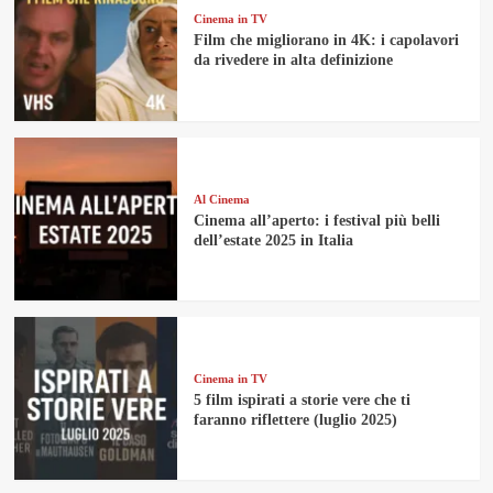
Cinema in TV
Film che migliorano in 4K: i capolavori
da rivedere in alta definizione
Al Cinema
Cinema all’aperto: i festival più belli
dell’estate 2025 in Italia
Cinema in TV
5 film ispirati a storie vere che ti
faranno riflettere (luglio 2025)