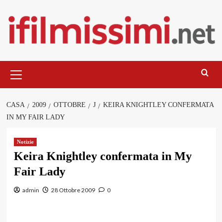
Salta
al
contenuto
Menu
principale
CASA
2009
OTTOBRE
J
KEIRA KNIGHTLEY CONFERMATA
IN MY FAIR LADY
Notizie
Keira Knightley confermata in My
Fair Lady
admin
28 Ottobre 2009
0