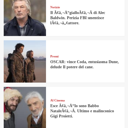
Notizie
Il Ã¢â‚¬Å“gialloÃ¢â‚¬Â di Alec
Baldwin. Perizia FBI smentisce
lÃ¢â‚¬â„¢attore.
Premi
OSCAR: vince Coda, entusiasma Dune,
delude Il potere del cane.
Al Cinema
Esce Ã¢â‚¬Å“Io sono Babbo
NataleÃ¢â‚¬Â. Ultimo e malinconico
Gigi Proietti.