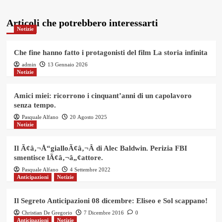
Articoli che potrebbero interessarti
Notizie
Che fine hanno fatto i protagonisti del film La storia infinita
admin
13 Gennaio 2026
Notizie
Amici miei: ricorrono i cinquant’anni di un capolavoro
senza tempo.
Pasquale Alfano
20 Agosto 2025
Notizie
Il Ã¢â‚¬Å“gialloÃ¢â‚¬Â di Alec Baldwin. Perizia FBI
smentisce lÃ¢â‚¬â„¢attore.
Pasquale Alfano
4 Settembre 2022
Anticipazioni
Notizie
Il Segreto Anticipazioni 08 dicembre: Eliseo e Sol scappano!
Christian De Gregorio
7 Dicembre 2016
0
Anticipazioni
Notizie