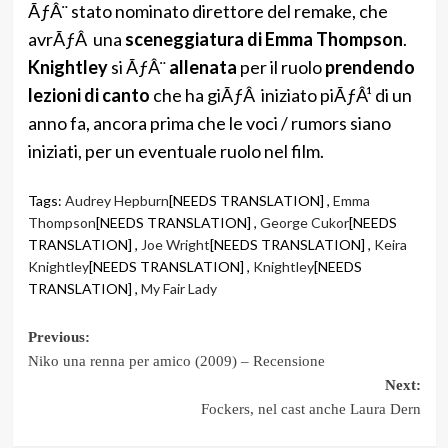
ÃƒÂ¨ stato nominato direttore del remake, che
avrÃƒÂ una
sceneggiatura di Emma Thompson
.
Knightley
si ÃƒÂ¨
allenata
per il ruolo
prendendo
lezioni di canto
che ha giÃƒÂ iniziato piÃƒÂ¹ di un
anno fa, ancora prima che le voci / rumors siano
iniziati, per un eventuale ruolo nel film.
Tags:
Audrey Hepburn
[NEEDS TRANSLATION] ,
Emma
Thompson
[NEEDS TRANSLATION] ,
George Cukor
[NEEDS
TRANSLATION] ,
Joe Wright
[NEEDS TRANSLATION] ,
Keira
Knightley
[NEEDS TRANSLATION] ,
Knightley
[NEEDS
TRANSLATION] ,
My Fair Lady
Post
Previous:
Niko una renna per amico (2009) – Recensione
navigation
Next:
Fockers, nel cast anche Laura Dern