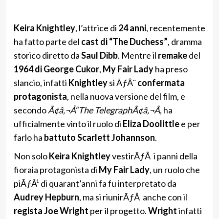
Keira Knightley
, l’attrice di
24 anni
, recentemente
ha fatto parte del
cast di “The Duchess”
, dramma
storico diretto da
Saul Dibb
. Mentre il
remake
del
1964 di George Cukor
,
My Fair Lady
ha preso
slancio, infatti
Knightley
si ÃƒÂ¨
confermata
protagonista
, nella nuova versione del film, e
secondo
Ã¢â‚¬Å“The TelegraphÃ¢â‚¬Â
, ha
ufficialmente vinto il ruolo di
Eliza Doolittle
e per
farlo ha
battuto Scarlett Johannson
.
Non solo
Keira Knightley
vestirÃƒÂ i panni della
fioraia protagonista di
My Fair Lady
, un ruolo che
piÃƒÂ¹ di quarant’anni fa fu interpretato da
Audrey Hepburn
, ma si riunirÃƒÂ anche con il
regista Joe Wright
per il progetto.
Wright
infatti