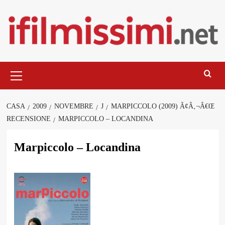
Salta
al
contenuto
Menu
principale
CASA
2009
NOVEMBRE
J
MARPICCOLO (2009) Ã¢Â‚¬Â€Œ
RECENSIONE
MARPICCOLO – LOCANDINA
Marpiccolo – Locandina