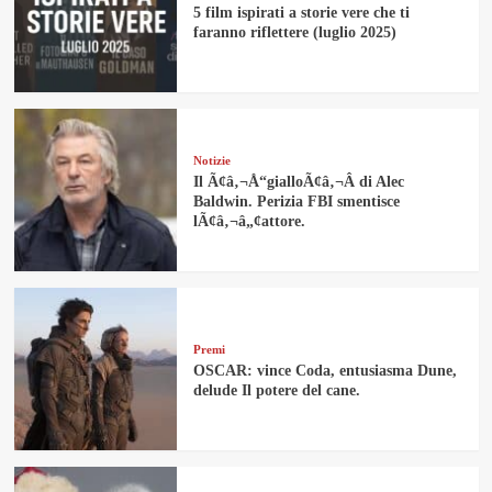
5 film ispirati a storie vere che ti
faranno riflettere (luglio 2025)
Notizie
Il Ã¢â‚¬Å“gialloÃ¢â‚¬Â di Alec
Baldwin. Perizia FBI smentisce
lÃ¢â‚¬â„¢attore.
Premi
OSCAR: vince Coda, entusiasma Dune,
delude Il potere del cane.