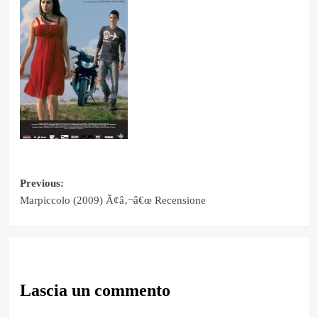
Post
Previous:
Marpiccolo (2009) Ã¢â‚¬â€œ Recensione
navigation
Lascia un commento