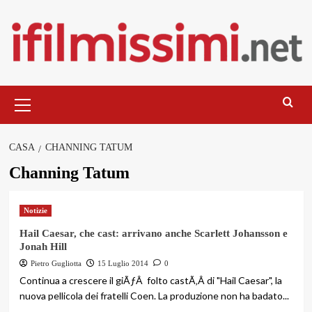
Salta
al
contenuto
Menu
principale
CASA
CHANNING TATUM
Channing Tatum
Notizie
Hail Caesar, che cast: arrivano anche Scarlett Johansson e
Jonah Hill
Pietro Gugliotta
15 Luglio 2014
0
Continua a crescere il giÃƒÂ folto castÃ‚Â di "Hail Caesar", la
nuova pellicola dei fratelli Coen. La produzione non ha badato...