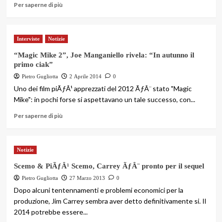
Per saperne di più
Interviste
Notizie
“Magic Mike 2”, Joe Manganiello rivela: “In autunno il
primo ciak”
Pietro Gugliotta
2 Aprile 2014
0
Uno dei film piÃƒÂ¹ apprezzati del 2012 ÃƒÂ¨ stato "Magic
Mike": in pochi forse si aspettavano un tale successo, con...
Per saperne di più
Notizie
Scemo & PiÃƒÂ¹ Scemo, Carrey ÃƒÂ¨ pronto per il sequel
Pietro Gugliotta
27 Marzo 2013
0
Dopo alcuni tentennamenti e problemi economici per la
produzione, Jim Carrey sembra aver detto definitivamente si. Il
2014 potrebbe essere...