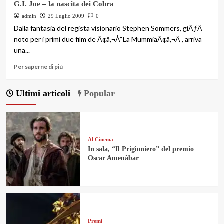
G.I. Joe – la nascita dei Cobra
admin
29 Luglio 2009
0
Dalla fantasia del regista visionario Stephen Sommers, giÃƒÂ
noto per i primi due film de Ã¢â‚¬Å“La MummiaÃ¢â‚¬Â , arriva
una...
Per saperne di più
Ultimi articoli
Popular
Al Cinema
In sala, “Il Prigioniero” del premio
Oscar Amenàbar
Premi