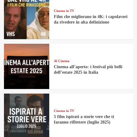
Cinema in TV
Film che migliorano in 4K: i capolavori
da rivedere in alta definizione
Al Cinema
Cinema all’aperto: i festival più belli
dell’estate 2025 in Italia
Cinema in TV
5 film ispirati a storie vere che ti
faranno riflettere (luglio 2025)