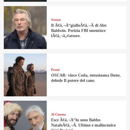
Notizie
Il Ã¢â‚¬Å“gialloÃ¢â‚¬Â di Alec
Baldwin. Perizia FBI smentisce
lÃ¢â‚¬â„¢attore.
Premi
OSCAR: vince Coda, entusiasma Dune,
delude Il potere del cane.
Al Cinema
Esce Ã¢â‚¬Å“Io sono Babbo
NataleÃ¢â‚¬Â. Ultimo e malinconico