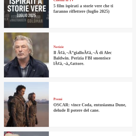
5 film ispirati a storie vere che ti
faranno riflettere (luglio 2025)
Notizie
Il Ã¢â‚¬Å“gialloÃ¢â‚¬Â di Alec
Baldwin. Perizia FBI smentisce
lÃ¢â‚¬â„¢attore.
Premi
OSCAR: vince Coda, entusiasma Dune,
delude Il potere del cane.