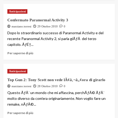
Anticipazioni
Confermato Paranormal Activity 3
marziano.torresi
29 Ottobre 2010
0
Dopo lo straordinario successo di Paranormal Activity e del
recente Paranormal Activity 2, si parla giÃƒÂ del terzo
capitolo. ÃƒË†...
Per saperne di più
Anticipazioni
Top Gun 2: Tony Scott non vede lÃ¢â‚¬â„¢ora di girarlo
marziano.torresi
28 Ottobre 2010
0
Questo ÃƒÂ¨ un mondo che mi affascina, perchÃƒÂ© ÃƒÂ¨
molto diverso da com'era originariamente. Non voglio fare un
remake, nÃƒÂ©...
Per saperne di più