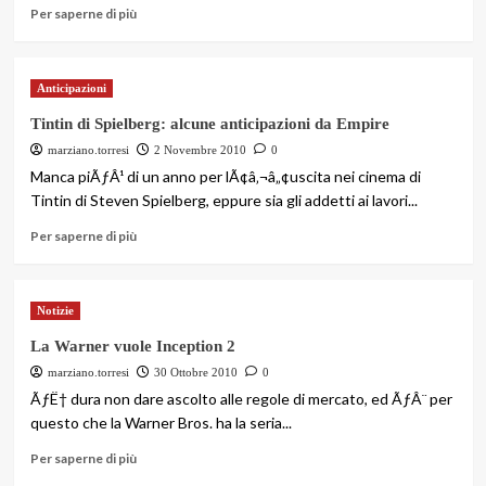
Per saperne di più
Anticipazioni
Tintin di Spielberg: alcune anticipazioni da Empire
marziano.torresi
2 Novembre 2010
0
Manca piÃƒÂ¹ di un anno per lÃ¢â‚¬â„¢uscita nei cinema di
Tintin di Steven Spielberg, eppure sia gli addetti ai lavori...
Per saperne di più
Notizie
La Warner vuole Inception 2
marziano.torresi
30 Ottobre 2010
0
ÃƒË† dura non dare ascolto alle regole di mercato, ed ÃƒÂ¨ per
questo che la Warner Bros. ha la seria...
Per saperne di più