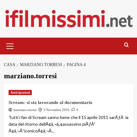
Salta
al
contenuto
Menu
principale
CASA
MARZIANO.TORRESI
PAGINA 4
marziano.torresi
Anticipazioni
Scream: si sta lavorando al documentario
marziano.torresi
3 Novembre 2010
0
Tutti i fan di Scream sanno bene che il 15 aprile 2011 sarÃƒÂ la
data del ritorno dellÃ¢â‚¬â„¢assassino piÃƒÂ¹
Ã¢â‚¬Å“iconicoÃ¢â‚¬Â...