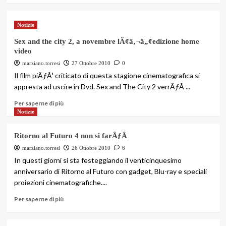
Notizie
Sex and the city 2, a novembre lÃ¢â‚¬â„¢edizione home
video
marziano.torresi
27 Ottobre 2010
0
Il film piÃƒÂ¹ criticato di questa stagione cinematografica si
appresta ad uscire in Dvd. Sex and The City 2 verrÃƒÂ ...
Per saperne di più
Notizie
Ritorno al Futuro 4 non si farÃƒÂ
marziano.torresi
26 Ottobre 2010
6
In questi giorni si sta festeggiando il venticinquesimo
anniversario di Ritorno al Futuro con gadget, Blu-ray e speciali
proiezioni cinematografiche....
Per saperne di più