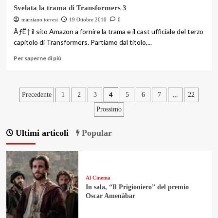
Svelata la trama di Transformers 3
marziano.torresi
19 Ottobre 2010
0
ÃƒË† il sito Amazon a fornire la trama e il cast ufficiale del terzo
capitolo di Transformers. Partiamo dal titolo,...
Per saperne di più
Paginazione
4
…
Precedente
1
2
3
5
6
7
22
Prossimo
degli
articoli
Ultimi articoli
Popular
Al Cinema
In sala, “Il Prigioniero” del premio
Oscar Amenàbar