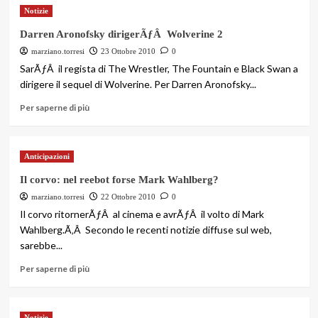
Notizie
Darren Aronofsky dirigerÃƒÂ Wolverine 2
marziano.torresi
23 Ottobre 2010
0
SarÃƒÂ il regista di The Wrestler, The Fountain e Black Swan a
dirigere il sequel di Wolverine. Per Darren Aronofsky...
Per saperne di più
Anticipazioni
Il corvo: nel reebot forse Mark Wahlberg?
marziano.torresi
22 Ottobre 2010
0
Il corvo ritornerÃƒÂ al cinema e avrÃƒÂ il volto di Mark
Wahlberg.Ã‚Â Secondo le recenti notizie diffuse sul web,
sarebbe...
Per saperne di più
Notizie