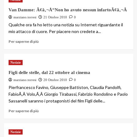
Van Damme: Ã¢â‚¬Å“Non ho avuto nessun infartoÃ¢â‚¬Â
marziano.torresi
21 Ottobre 2010
0
Qualche ora fa ho letto una notizia su Internet riguardante il
mio attacco di cuore. Per piacere non credete a...
Per saperne di più
Notizie
Figli delle stelle, dal 22 ottobre al cinema
marziano.torresi
20 Ottobre 2010
0
Pierfrancesco Favino, Giuseppe Battiston, Claudia Pandolfi,
FabioÃ‚Â Volo,Ã‚Â Giorgio Tirabassi, Fabrizio Rondolino e Paolo
Sassanelli saranno i protagonisti del film Figli delle...
Per saperne di più
Notizie