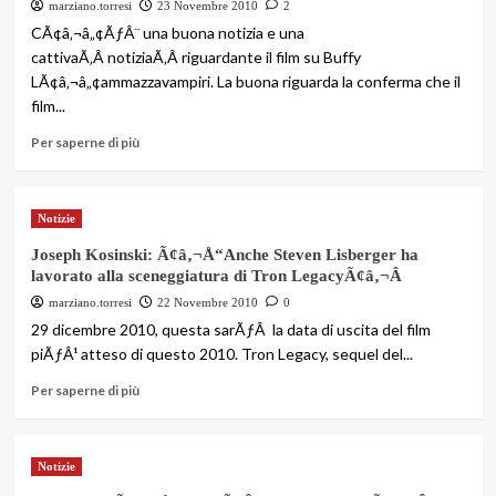
marziano.torresi
23 Novembre 2010
2
CÃ¢â‚¬â„¢ÃƒÂ¨ una buona notizia e una
cattivaÃ‚Â notiziaÃ‚Â riguardante il film su Buffy
LÃ¢â‚¬â„¢ammazzavampiri. La buona riguarda la conferma che il
film...
Per saperne di più
Notizie
Joseph Kosinski: Ã¢â‚¬Å“Anche Steven Lisberger ha
lavorato alla sceneggiatura di Tron LegacyÃ¢â‚¬Â
marziano.torresi
22 Novembre 2010
0
29 dicembre 2010, questa sarÃƒÂ la data di uscita del film
piÃƒÂ¹ atteso di questo 2010. Tron Legacy, sequel del...
Per saperne di più
Notizie