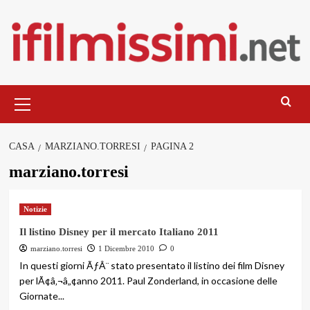
Salta
al
contenuto
Menu
principale
CASA
MARZIANO.TORRESI
PAGINA 2
marziano.torresi
Notizie
Il listino Disney per il mercato Italiano 2011
marziano.torresi
1 Dicembre 2010
0
In questi giorni ÃƒÂ¨ stato presentato il listino dei film Disney
per lÃ¢â‚¬â„¢anno 2011. Paul Zonderland, in occasione delle
Giornate...