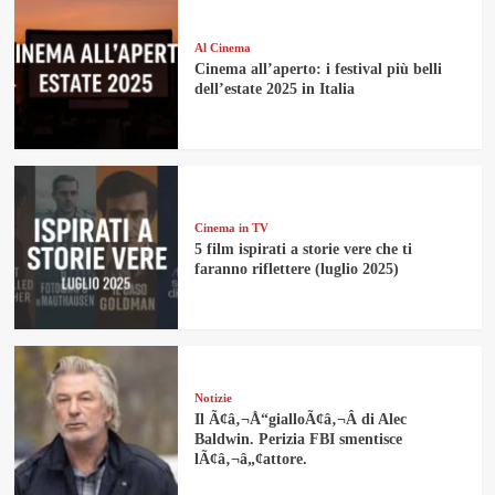
Al Cinema
Cinema all’aperto: i festival più belli
dell’estate 2025 in Italia
Cinema in TV
5 film ispirati a storie vere che ti
faranno riflettere (luglio 2025)
Notizie
Il Ã¢â‚¬Å“gialloÃ¢â‚¬Â di Alec
Baldwin. Perizia FBI smentisce
lÃ¢â‚¬â„¢attore.