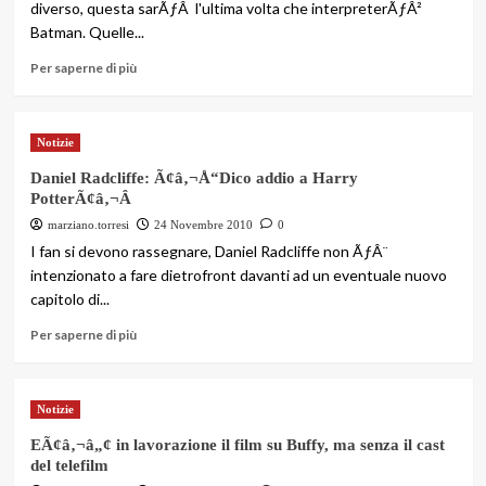
diverso, questa sarÃƒÂ l'ultima volta che interpreterÃƒÂ²
Batman. Quelle...
Per saperne di più
Notizie
Daniel Radcliffe: Ã¢â‚¬Å“Dico addio a Harry
PotterÃ¢â‚¬Â
marziano.torresi
24 Novembre 2010
0
I fan si devono rassegnare, Daniel Radcliffe non ÃƒÂ¨
intenzionato a fare dietrofront davanti ad un eventuale nuovo
capitolo di...
Per saperne di più
Notizie
EÃ¢â‚¬â„¢ in lavorazione il film su Buffy, ma senza il cast
del telefilm