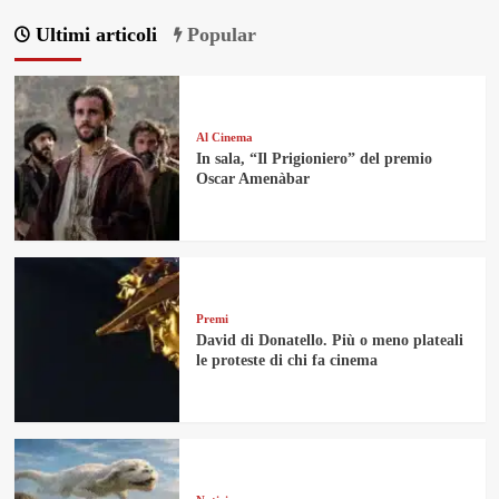
degli
Ultimi articoli
Popular
articoli
Al Cinema
In sala, “Il Prigioniero” del premio
Oscar Amenàbar
Premi
David di Donatello. Più o meno plateali
le proteste di chi fa cinema