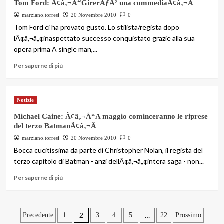
Tom Ford: Ã¢â‚¬Å“GirerÃƒÂ² una commediaÃ¢â‚¬Â
marziano.torresi
20 Novembre 2010
0
Tom Ford ci ha provato gusto. Lo stilista/regista dopo
lÃ¢â‚¬â„¢inaspettato successo conquistato grazie alla sua
opera prima A single man,...
Per saperne di più
Notizie
Michael Caine: Ã¢â‚¬Å“A maggio cominceranno le riprese
del terzo BatmanÃ¢â‚¬Â
marziano.torresi
20 Novembre 2010
0
Bocca cucitissima da parte di Christopher Nolan, il regista del
terzo capitolo di Batman - anzi dellÃ¢â‚¬â„¢intera saga - non...
Per saperne di più
Paginazione
2
…
Precedente
1
3
4
5
22
Prossimo