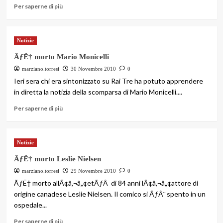
Per saperne di più
Notizie
ÃƒË† morto Mario Monicelli
marziano.torresi
30 Novembre 2010
0
Ieri sera chi era sintonizzato su Rai Tre ha potuto apprendere
in diretta la notizia della scomparsa di Mario Monicelli....
Per saperne di più
Notizie
ÃƒË† morto Leslie Nielsen
marziano.torresi
29 Novembre 2010
0
ÃƒË† morto allÃ¢â‚¬â„¢etÃƒÂ di 84 anni lÃ¢â‚¬â„¢attore di
origine canadese Leslie Nielsen. Il comico si ÃƒÂ¨ spento in un
ospedale...
Per saperne di più