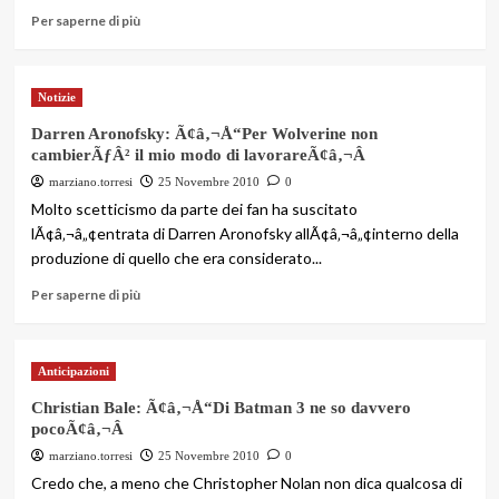
Per saperne di più
Notizie
Darren Aronofsky: Ã¢â‚¬Å“Per Wolverine non
cambierÃƒÂ² il mio modo di lavorareÃ¢â‚¬Â
marziano.torresi
25 Novembre 2010
0
Molto scetticismo da parte dei fan ha suscitato
lÃ¢â‚¬â„¢entrata di Darren Aronofsky allÃ¢â‚¬â„¢interno della
produzione di quello che era considerato...
Per saperne di più
Anticipazioni
Christian Bale: Ã¢â‚¬Å“Di Batman 3 ne so davvero
pocoÃ¢â‚¬Â
marziano.torresi
25 Novembre 2010
0
Credo che, a meno che Christopher Nolan non dica qualcosa di